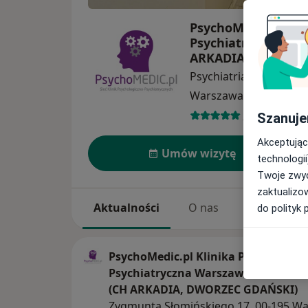
PsychoMedic.pl Kli
Psychiatryczna War
ARKADIA, DWORZE
Psychiatria
więcej
Warszawa
1 adres
489 opinii
Szanuje
Akceptując
Umów wizytę
technologii
Twoje zwyc
zaktualizo
Aktualności
O nas
Usługi
do polityk 
PsychoMedic.pl Klinika Psychologic
Psychiatryczna Warszawa ul. Słomiń
(CH ARKADIA, DWORZEC GDAŃSKI)
Zygmunta Słomińskiego 17, 00-195 W