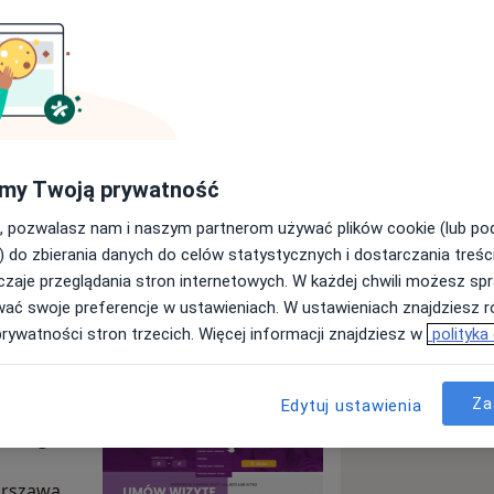
nika Psychologiczno-
szawa ul. Słomińskiego 17 (CH
C GDAŃSKI)
my Twoją prywatność
, pozwalasz nam i naszym partnerom używać plików cookie (lub p
Wyślij wiadomość
) do zbierania danych do celów statystycznych i dostarczania treśc
zaje przeglądania stron internetowych. W każdej chwili możesz spr
wać swoje preferencje w ustawieniach. W ustawieniach znajdziesz ró
Specjaliści
Adresy
Opinie
prywatności stron trzecich. Więcej informacji znajdziesz w
polityka
Za
Edytuj ustawienia
zno-
skiego 17
arszawa