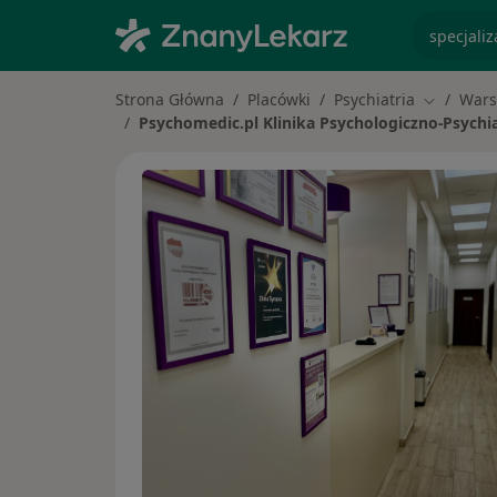
specjaliz
Strona Główna
Placówki
Psychiatria
Wars
Zmień mi
Psychomedic.pl Klinika Psychologiczno-Psychi