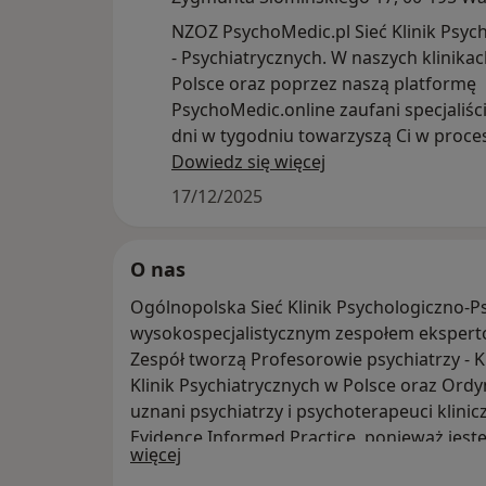
NZOZ PsychoMedic.pl Sieć Klinik Psyc
- Psychiatrycznych. W naszych klinikac
Polsce oraz poprzez naszą platformę
PsychoMedic.online zaufani specjaliści
dni w tygodniu towarzyszą Ci w proce
zmiany, wykorzystując
Dowiedz się więcej
nowoczesne metody leczenia trudnoś
17/12/2025
psychicznych.
O nas
Ogólnopolska Sieć Klinik Psychologiczno-P
wysokospecjalistycznym zespołem ekspertó
Zespół tworzą Profesorowie psychiatrzy - K
Klinik Psychiatrycznych w Polsce oraz Ord
uznani psychiatrzy i psychoterapeuci klini
Evidence Informed Practice, ponieważ jes
O nas
więcej
naukowo w projektach badawczych odnośn