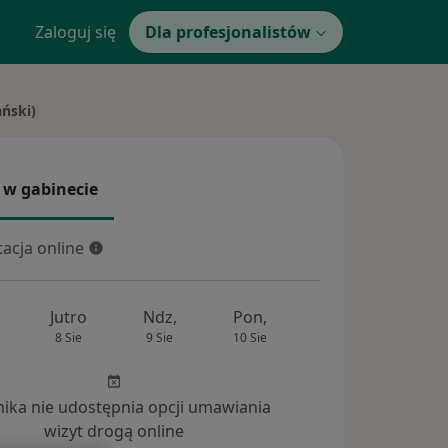
Zaloguj się
Dla profesjonalistów
ński)
 w gabinecie
 gabinecie
acja online
cja online
Jutro
Ndz,
Pon,
Wt,
Śr,
8 Sie
9 Sie
10 Sie
11 Sie
12 Si
inika nie udostępnia opcji umawiania
wizyt drogą online