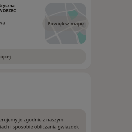
tryczna
DWORZEC
awa
Powiększ mapę
ięcej
rujemy je zgodnie z naszymi
iach i sposobie obliczania gwiazdek