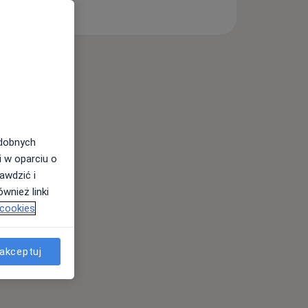
odobnych
i w oparciu o
awdzić i
wnież linki
 cookies
akceptuj