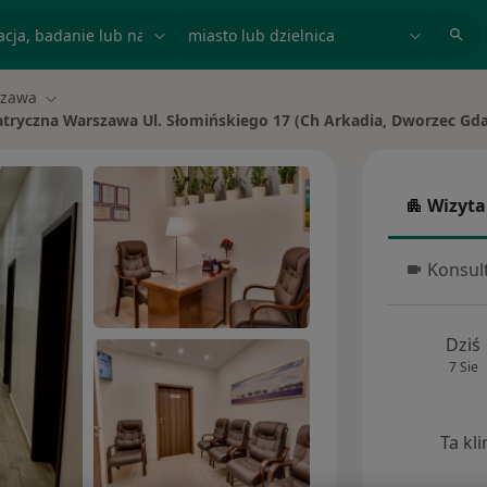
acja, badanie lub nazwisko
miasto lub dzielnica
zawa
asto
Zmień miasto
atryczna Warszawa Ul. Słomińskiego 17 (Ch Arkadia, Dworzec Gda
Wizyta
Wizyta w
Konsult
Konsulta
Dziś
7 Sie
Ta kl