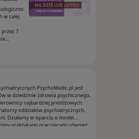
hologiczno
h w całej
 przez 7
sie
ci
sychiatrycznych PsychoMedic.pl jest
w w dziedzinie zdrowia psychicznego.
ierownicy najbardziej prestiżowych
ynatorzy oddziałów psychiatrycznych,
czni. Działamy w oparciu o model
teśmy praktykami pracującymi również
ie najnowszych metod leczenia