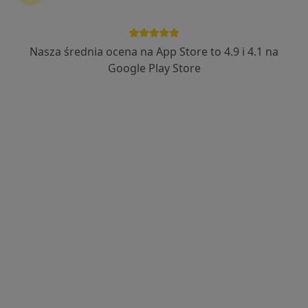
·
Więcej
Psychologia, Psychoterapia, Medycyna rodzinna
71 opinii
Nasza średnia ocena na App Store to 4.9 i 4.1 na
Partyzancka 7/5, Ostrów Wielkopolski
•
Mapa
Google Play Store
Konsultacja psychologiczna (pierwsza wizyta)
180 zł
Pokaż więcej usług
mgr Eliza Wolańczyk
mgr Zuzanna
psychoterapeuta
Czarnecka
psycholog
Brak dostępnych specjalistów z wolnymi terminami w tym centrum medycznym.
Pokaż profil