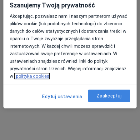
Szanujemy Twoją prywatność
Konsultacja psychologiczna online
250 zł
Akceptując, pozwalasz nam i naszym partnerom używać
plików cookie (lub podobnych technologii) do zbierania
danych do celów statystycznych i dostarczania treści w
mgr Monika Grabska
mgr Magdalena
oparciu o Twoje zwyczaje przeglądania stron
psycholog
Kubica Czajkowska
psycholog
internetowych. W każdej chwili możesz sprawdzić i
zaktualizować swoje preferencje w ustawieniach. W
Brak dostępnych specjalistów z wolnymi terminami w tym centrum medycznym.
ustawieniach znajdziesz również linki do polityk
prywatności stron trzecich. Więcej informacji znajdziesz
Pokaż profil
w
polityka cookies
Zaakceptuj
Edytuj ustawienia