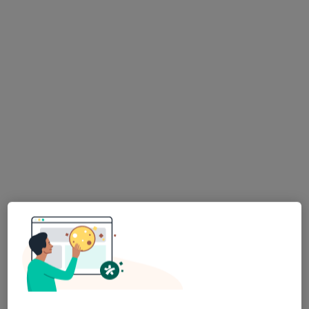
Dostępne konsultacje online
Specjaliści w Twojej okolicy nie mają dostępności dla
wizyt stacjonarnych. Sprawdź konsultacje online.
Bezpieczne płatności
Praxis Bydgoszcz
·
Więcej
Psychologia, Psychiatria, Psychoterapia
3297 opinii
Popularna placówka: pacjenci chętnie płacą online