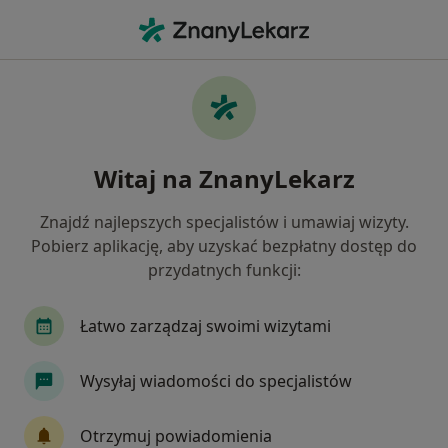
Me
Psychologia • Ostrów Wielkopolski, wielkopolskie
Filtry
• 1
Mapa
Psychologia placówki w Ostrowie
Witaj na ZnanyLekarz
Wielkopolskim
Jak działają wyniki wyszukiwania
Znajdź najlepszych specjalistów i umawiaj wizyty.
Pobierz aplikację, aby uzyskać bezpłatny dostęp do
przydatnych funkcji:
Łatwo zarządzaj swoimi wizytami
Wysyłaj wiadomości do specjalistów
Perspektywa Przestrzeń Zdrowia i
Otrzymuj powiadomienia
Rozwoju