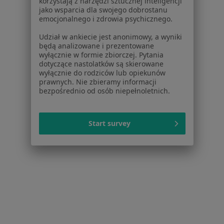
korzystają z narzędzi sztucznej inteligencji
jako wsparcia dla swojego dobrostanu
Konsultacja psychologiczna
220 zł
emocjonalnego i zdrowia psychicznego.
Pokaż więcej usług
Udział w ankiecie jest anonimowy, a wyniki
będą analizowane i prezentowane
wyłącznie w formie zbiorczej. Pytania
dotyczące nastolatków są skierowane
mgr Kamila Kaffka-
mgr Barbara
mgr Alicja Serowik
wyłącznie do rodziców lub opiekunów
Skierka
Götzendorf-
psycholog
prawnych. Nie zbieramy informacji
psycholog
Grabowska
bezpośrednio od osób niepełnoletnich.
psycholog
Zobacz wszystkich 9 specjalistów
Start survey
Brak dostępnych specjalistów z wolnymi terminami w tym centrum medycznym.
Pokaż profil