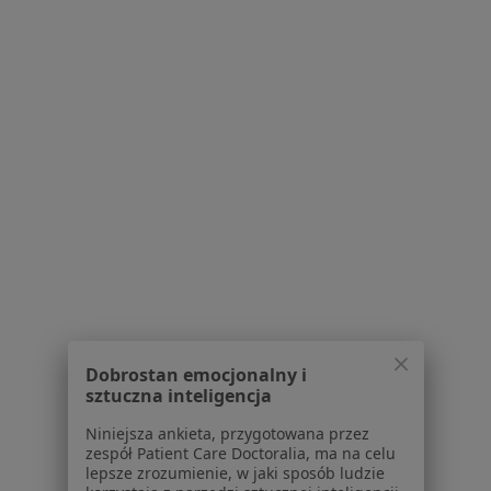
·
Więcej
Psychologia, Pediatria, Medycyna rodzinna
3548 opinii
Brak dostępnych specjalistów z wolnymi terminami w tym centrum medycznym.
Pokaż profil
Dobrostan emocjonalny i
Bezpieczne płatności
sztuczna inteligencja
Centrum Zdrowia Tecum
Niniejsza ankieta, przygotowana przez
·
Więcej
Psychologia, Psychologia dziecięca, Diagnostyka
zespół Patient Care Doctoralia, ma na celu
lepsze zrozumienie, w jaki sposób ludzie
318 opinii