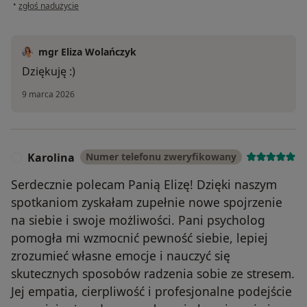
w opinii użytkownika Marta
•
zgłoś nadużycie
mgr Eliza Wolańczyk
Dziękuję :)
9 marca 2026
Karolina
Numer telefonu zweryfikowany
K
Serdecznie polecam Panią Elizę! Dzięki naszym
spotkaniom zyskałam zupełnie nowe spojrzenie
na siebie i swoje możliwości. Pani psycholog
pomogła mi wzmocnić pewność siebie, lepiej
zrozumieć własne emocje i nauczyć się
skutecznych sposobów radzenia sobie ze stresem.
Jej empatia, cierpliwość i profesjonalne podejście