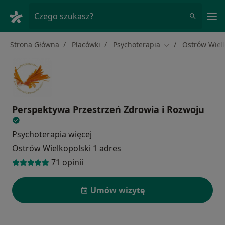
Me
Czego szukasz?
Strona Główna
Placówki
Psychoterapia
Ostrów Wiel
Zmień miasto
Perspektywa Przestrzeń Zdrowia i Rozwoju
Psychoterapia
więcej
Ostrów Wielkopolski
1 adres
71 opinii
Umów wizytę