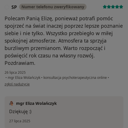
SP
Numer telefonu zweryfikowany
S
Polecam Panią Elizę, ponieważ potrafi pomóc
spojrzeć na świat inaczej poprzez lepsze poznanie
siebie i nie tylko. Wszystko przebiegło w miłej
spokojnej atmosferze. Atmosfera ta sprzyja
burzliwym przemianom. Warto rozpocząć i
poświęcić rok czasu na własny rozwój.
Pozdrawiam.
26 lipca 2025
•
mgr Eliza Wolańczyk
•
konsultacja psychoterapeutyczna online
•
w opinii użytkownika SP
zgłoś nadużycie
mgr Eliza Wolańczyk
Dziękuję :)
27 lipca 2025