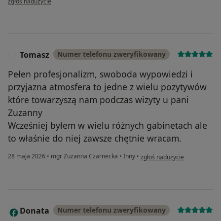
zgłoś nadużycie
Tomasz
Numer telefonu zweryfikowany
T
Pełen profesjonalizm, swoboda wypowiedzi i
przyjazna atmosfera to jedne z wielu pozytywów
które towarzyszą nam podczas wizyty u pani
Zuzanny
Wcześniej byłem w wielu różnych gabinetach ale
to właśnie do niej zawsze chętnie wracam.
w opinii użytkownika Tomasz
28 maja 2026
•
mgr Zuzanna Czarnecka
•
Inny
•
zgłoś nadużycie
Donata
Numer telefonu zweryfikowany
D