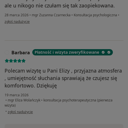
ale u nikogo nie czułam się tak zaopiekowana.
28 marca 2026
•
mgr Zuzanna Czarnecka
•
Konsultacja psychologiczna
•
w opinii użytkownika Monika
zgłoś nadużycie
Barbara
Płatność i wizyta zweryfikowane
B
Polecam wizytę u Pani Elizy , przyjazna atmosfera
, umiejętność słuchania sprawiają że czujesz się
komfortowo. Dziękuję
19 marca 2026
•
mgr Eliza Wolańczyk
•
konsultacja psychoterapeutyczna (pierwsza
wizyta)
w opinii użytkownika Barbara
•
zgłoś nadużycie