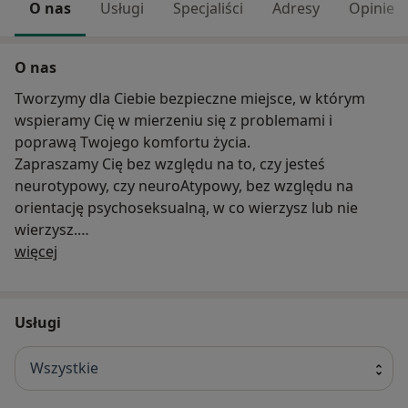
O nas
Usługi
Specjaliści
Adresy
Opinie
O nas
Tworzymy dla Ciebie bezpieczne miejsce, w którym
wspieramy Cię w mierzeniu się z problemami i
poprawą Twojego komfortu życia.
Zapraszamy Cię bez względu na to, czy jesteś
neurotypowy, czy neuroAtypowy, bez względu na
orientację psychoseksualną, w co wierzysz lub nie
wierzysz.
O nas
Nasze drzwi otwarte są dla Ciebie – niezależnie od
więcej
tego, czy czujesz się taki sam jak inni, czy może
„kosmitą”, wyobcowany, trochę z innej bajki.
Niezależnie, czy dopiero zaczynasz przygodę z życiem,
Usługi
czy już jego szmat jest za Tobą, a jeszcze dużo przed
Tobą.
Wszystkie
Lubimy i cenimy różnorodność!