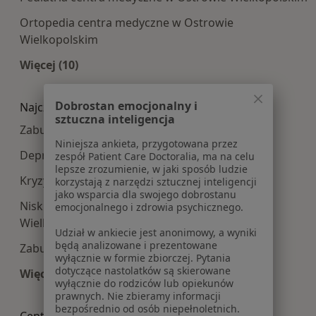
Ortopedia centra medyczne w Ostrowie
Wielkopolskim
Więcej (10)
Więcej w kategorii: Najpopularniesze centra m
Dobrostan emocjonalny i
Najczęście leczone choroby
sztuczna inteligencja
Zaburzenia nastroju w Ostrowie Wielkopolskim
Niniejsza ankieta, przygotowana przez
Depresja w Ostrowie Wielkopolskim
zespół Patient Care Doctoralia, ma na celu
lepsze zrozumienie, w jaki sposób ludzie
Kryzys emocjonalny w Ostrowie Wielkopolskim
korzystają z narzędzi sztucznej inteligencji
jako wsparcia dla swojego dobrostanu
Niskie poczucie własnej wartości w Ostrowie
emocjonalnego i zdrowia psychicznego.
Wielkopolskim
Udział w ankiecie jest anonimowy, a wyniki
będą analizowane i prezentowane
Zaburzenia lękowe w Ostrowie Wielkopolskim
wyłącznie w formie zbiorczej. Pytania
dotyczące nastolatków są skierowane
Więcej (15)
wyłącznie do rodziców lub opiekunów
Więcej w kategorii: Najczęście leczone choroby
prawnych. Nie zbieramy informacji
bezpośrednio od osób niepełnoletnich.