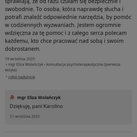
sprawiają, że od razu czułam się bezpiecznie i
swobodnie. To osoba, która naprawdę słucha i
potrafi znaleźć odpowiednie narzędzia, by pomóc
w codziennych wyzwaniach. Jestem ogromnie
wdzięczna za tę pomoc i z całego serca polecam
każdemu, kto chce pracować nad sobą i swoim
dobrostanem.
19 września 2025
•
mgr Eliza Wolańczyk
•
konsultacja psychoterapeutyczna (pierwsza
wizyta)
w opinii użytkownika Karolina
•
zgłoś nadużycie
mgr Eliza Wolańczyk
Dziękuję, pani Karolino
21 września 2025