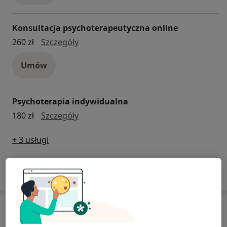
Konsultacja psychoterapeutyczna online
konsultacja psychoterapeutyczna onli
260 zł
Szczegóły
Umów
Psychoterapia indywidualna
psychoterapia indywidualna
180 zł
Szczegóły
+ 3 usługi
W jaki sposób ustalane są ceny?
Specjaliści