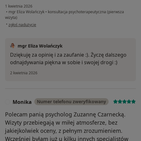
1 kwietnia 2026
•
mgr Eliza Wolańczyk
•
konsultacja psychoterapeutyczna (pierwsza
wizyta)
w opinii użytkownika Donata
•
zgłoś nadużycie
mgr Eliza Wolańczyk
Dziękuję za opinię i za zaufanie :). Życzę dalszego
odnajdywania piękna w sobie i swojej drogi :)
2 kwietnia 2026
Monika
Numer telefonu zweryfikowany
M
Polecam panią psycholog Zuzannę Czarnecką.
Wizyty przebiegają w miłej atmosferze, bez
jakiejkolwiek oceny, z pełnym zrozumieniem.
Wcześniej byłam już u kilku innych specjalistów