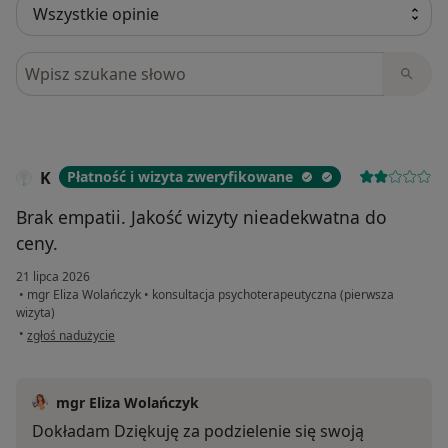
Szukaj w opiniach
K
Płatność i wizyta zweryfikowane
Brak empatii. Jakość wizyty nieadekwatna do
ceny.
21 lipca 2026
•
mgr Eliza Wolańczyk
•
konsultacja psychoterapeutyczna (pierwsza
wizyta)
w opinii użytkownika K
•
zgłoś nadużycie
mgr Eliza Wolańczyk
Dokładam Dziękuję za podzielenie się swoją