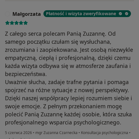
Małgorzata
Płatność i wizyta zweryfikowane
M
Z całego serca polecam Panią Zuzannę. Od
samego początku czułam się wysłuchana,
zrozumiana i zaopiekowana. Jest osobą niezwykle
empatyczną, ciepłą i profesjonalną, dzięki czemu
każda wizyta odbywa się w atmosferze zaufania i
bezpieczeństwa.
Uważnie słucha, zadaje trafne pytania i pomaga
spojrzeć na różne sytuacje z nowej perspektywy.
Dzięki naszej współpracy lepiej rozumiem siebie i
swoje emocje. Z pełnym przekonaniem mogę
polecić Panią Zuzannę każdej osobie, która szuka
profesjonalnego wsparcia psychologicznego.
5 czerwca 2026
•
mgr Zuzanna Czarnecka
•
Konsultacja psychologiczna
•
w opinii użytkownika Małgorzata