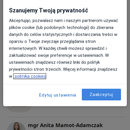
Wszystkie
Szanujemy Twoją prywatność
Akceptując, pozwalasz nam i naszym partnerom używać
plików cookie (lub podobnych technologii) do zbierania
mgr Eliza Wolańczyk
Popularny
danych do celów statystycznych i dostarczania treści w
Psychoterapeuta, Psycholog
oparciu o Twoje zwyczaje przeglądania stron
60 opinii
internetowych. W każdej chwili możesz sprawdzić i
zaktualizować swoje preferencje w ustawieniach. W
Umów
ustawieniach znajdziesz również linki do polityk
prywatności stron trzecich. Więcej informacji znajdziesz
mgr Zuzanna Czarnecka
w
polityka cookies
Popularny
Psycholog
3 opinie
Zaakceptuj
Edytuj ustawienia
Umów
mgr Anita Mamot-Adamczak