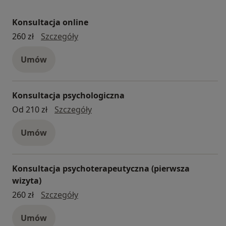
Zarządzasz, prowadzisz firmę?
Konsultacja online
Mamy w swoim zespole osoby, które posiadają
konsultacja online
260 zł
Szczegóły
doświadczenie biznesowe. Pomaga ono zrozumieć
trudności, z którymi się zmagasz i rzeczywistość w
Umów
jakiej funkcjonujesz.
Pracujemy profesjonalnie, etycznie i z szacunkiem!
Konsultacja psychologiczna
Konsultacja psychologiczna
Od 210 zł
Szczegóły
Umów
Konsultacja psychoterapeutyczna (pierwsza
wizyta)
konsultacja psychoterapeutyczna (pier
260 zł
Szczegóły
Umów