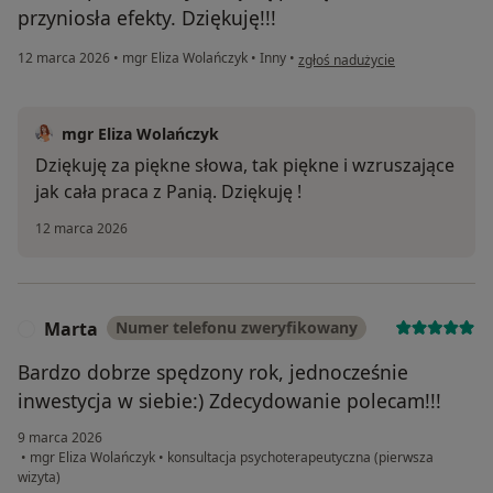
przyniosła efekty. Dziękuję!!!
w opinii użytkownika JK
12 marca 2026
•
mgr Eliza Wolańczyk
•
Inny
•
zgłoś nadużycie
mgr Eliza Wolańczyk
Dziękuję za piękne słowa, tak piękne i wzruszające
jak cała praca z Panią. Dziękuję !
12 marca 2026
Marta
Numer telefonu zweryfikowany
M
Bardzo dobrze spędzony rok, jednocześnie
inwestycja w siebie:) Zdecydowanie polecam!!!
9 marca 2026
•
mgr Eliza Wolańczyk
•
konsultacja psychoterapeutyczna (pierwsza
wizyta)