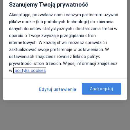
Szanujemy Twoją prywatność
Akceptując, pozwalasz nam i naszym partnerom używać
plików cookie (lub podobnych technologii) do zbierania
Pracownia Pomocy Psychologicznej i
danych do celów statystycznych i dostarczania treści w
Psychoedukacji EGO
oparciu o Twoje zwyczaje przeglądania stron
·
Więcej
Psychologia dziecięca, Terapia, Psychiatria
internetowych. W każdej chwili możesz sprawdzić i
3 opinie
zaktualizować swoje preferencje w ustawieniach. W
ustawieniach znajdziesz również linki do polityk
Kardynała Stefana Wyszyńskiego 6A, Józefów (powiat otwocki)
•
Mapa
prywatności stron trzecich. Więcej informacji znajdziesz
Brak dostępnych specjalistów z wolnymi terminami w tym centrum medycznym.
w
polityka cookies
Pokaż profil
Zaakceptuj
Edytuj ustawienia