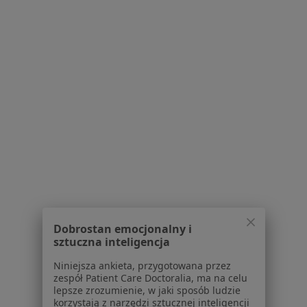
Pokaż profil
Bezpieczne płatności
Centrum Zdrowia Psychicznego
Pracownia Psychologiczna UL
·
Więcej
Psychologia dziecięca, Psychologia, Psychoterapia
Dobrostan emocjonalny i
511 opinii
sztuczna inteligencja
Brak dostępnych specjalistów z wolnymi terminami w tym centrum medycznym.
Niniejsza ankieta, przygotowana przez
zespół Patient Care Doctoralia, ma na celu
lepsze zrozumienie, w jaki sposób ludzie
Pokaż profil
korzystają z narzędzi sztucznej inteligencji