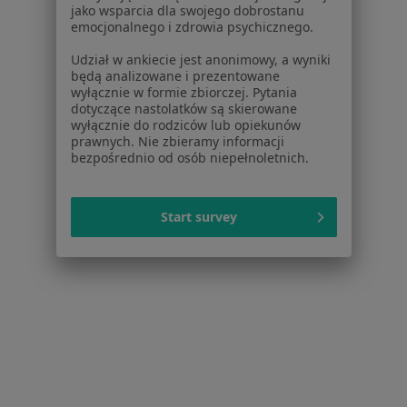
jako wsparcia dla swojego dobrostanu
emocjonalnego i zdrowia psychicznego.
Udział w ankiecie jest anonimowy, a wyniki
będą analizowane i prezentowane
wyłącznie w formie zbiorczej. Pytania
dotyczące nastolatków są skierowane
wyłącznie do rodziców lub opiekunów
prawnych. Nie zbieramy informacji
bezpośrednio od osób niepełnoletnich.
Bezpieczne płatności
Dolnośląskie Centrum Psychoterapii
Start survey
·
Więcej
Psychologia dziecięca, Psychiatria, Psychologia
3573 opinie
Konsultacja online
240 zł
Pokaż więcej usług
mgr Natalia Durtan
mgr Karolina Czynsz-
mgr Julia Hylewicz