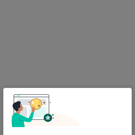
·
Więcej
Psychologia dziecięca, Psychologia, Psychoterapia
141 opinii
Wał Miedzeszyński 66, Warszawa
•
Mapa
Konsultacja psychologiczna
220 zł
Pokaż więcej usług
mgr Katarzyna Żero
mgr Patrycja Ferenc
psycholog
psycholog
Brak dostępnych specjalistów z wolnymi terminami w tym centrum medycznym.
Pokaż profil