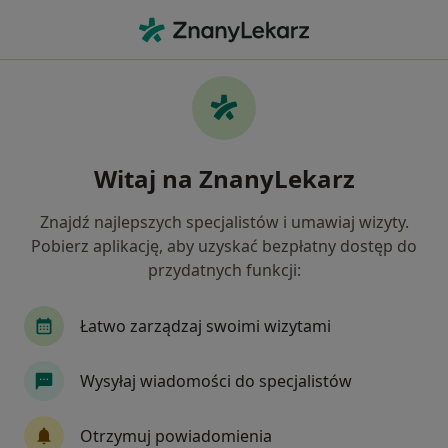
Me
Psychologia Dziecięca • Józefów powiat otwocki , mazowieckie
Filtry
• 1
Mapa
Psychologia dziecięca placówki w Józefowie
Witaj na ZnanyLekarz
Jak działają wyniki wyszukiwania
Znajdź najlepszych specjalistów i umawiaj wizyty.
Pobierz aplikację, aby uzyskać bezpłatny dostęp do
przydatnych funkcji:
Łatwo zarządzaj swoimi wizytami
Wysyłaj wiadomości do specjalistów
Bezpieczne płatności
MEDI-LIFE Centrum Rozwoju, Psycholog
Otrzymuj powiadomienia