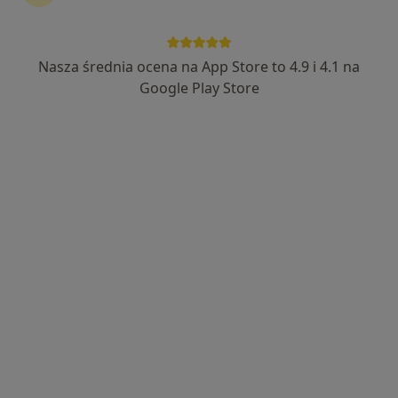
Dziecięcy, Psychiatra, Terapeuta
Uzależnień, Psychoterapeuta, Psycholog,
Joga.
Nasza średnia ocena na App Store to 4.9 i 4.1 na
·
Więcej
Psychologia dziecięca, Psychiatria, Psychologia
Google Play Store
90 opinii
Górna 6, Otwock
•
Mapa
Brak dostępnych specjalistów z wolnymi terminami w tym centrum medycznym.
Pokaż profil
Bezpieczne płatności