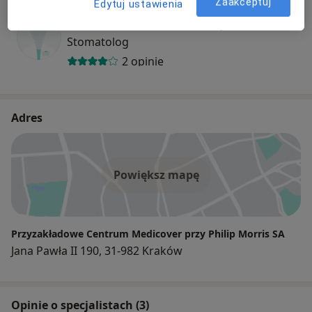
Zaakceptuj
Edytuj ustawienia
Aneta Renata Mikuła-Kopeć
Stomatolog
2 opinie
Adres
Powiększ mapę
Przyzakładowe Centrum Medicover przy Philip Morris SA
Jana Pawła II 190, 31-982 Kraków
Opinie o specjalistach (3)