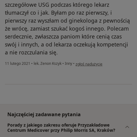
szczegółowe USG podczas którego lekarz
tłumaczył co i jak. Byłam po raz pierwszy, i
pierwszy raz wyszłam od ginekologa z pewnością
że wrócę, zamiast szukać kogoś innego. Polecam
serdecznie, zwłaszcza paniom które cenią czas
swój i innych, a od lekarza oczekują kompetencji
a nie rozczulania się.
w opinii użytkownika Gabriela M
11 lutego 2021
•
lek. Zenon Kszyk
•
Inny
•
zgłoś nadużycie
Najczęściej zadawane pytania
Porady z jakiego zakresu oferuje Przyzakładowe
Centrum Medicover przy Philip Morris SA, Kraków?