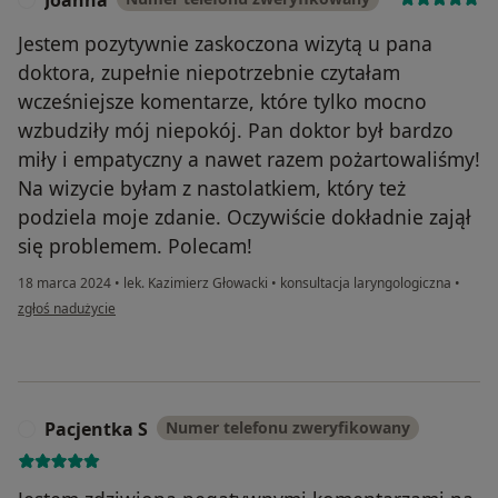
Jestem pozytywnie zaskoczona wizytą u pana
doktora, zupełnie niepotrzebnie czytałam
wcześniejsze komentarze, które tylko mocno
wzbudziły mój niepokój. Pan doktor był bardzo
miły i empatyczny a nawet razem pożartowaliśmy!
Na wizycie byłam z nastolatkiem, który też
podziela moje zdanie. Oczywiście dokładnie zajął
się problemem. Polecam!
18 marca 2024
•
lek. Kazimierz Głowacki
•
konsultacja laryngologiczna
•
w opinii użytkownika Joanna
zgłoś nadużycie
Pacjentka S
Numer telefonu zweryfikowany
P