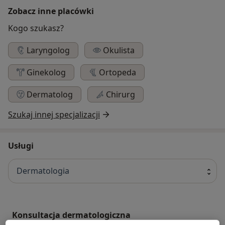
Zobacz inne placówki
Kogo szukasz?
Laryngolog
Okulista
Ginekolog
Ortopeda
Dermatolog
Chirurg
Szukaj innej specjalizacji
Usługi
Dermatologia
Konsultacja dermatologiczna