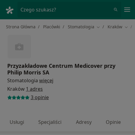
Me
Czego szukasz?
Strona Główna
Placówki
Stomatologia
Kraków
Zmień miasto
Zmie
Przyzakładowe Centrum Medicover przy
Philip Morris SA
Stomatologia
więcej
Kraków
1 adres
3 opinie
Usługi
Specjaliści
Adresy
Opinie