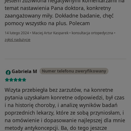
Jestem zdziwiona negatywnymi komentarzami na
temat nastawienia Pana doktora, konkretny
zaangażowany miły. Dokładne badanie, chęć
pomocy wszystko na plus. Polecam
14 lutego 2024
•
Maciej Artur Kasparek
•
konsultacja ortopedyczna
•
w opinii użytkownika Pacjentka S
zgłoś nadużycie
Gabriela M
Numer telefonu zweryfikowany
G
Wizyta przebiegła bez zarzutów, na konretne
pytania uzyskałam konretne odpowiedzi, był czas
i na historię choroby, i analizę wyników badań
poprzednich lekarzy, które ze sobą przyniosłam, i
na omówienie i dopasowanie najlepszej dla mnie
metody antykoncepcji. Ba, do tego jeszcze