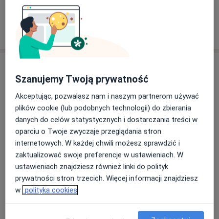
W jaki sposób ustalane są ceny?
Specjaliści
Szanujemy Twoją prywatność
Stomatolog
Akceptując, pozwalasz nam i naszym partnerom używać
plików cookie (lub podobnych technologii) do zbierania
danych do celów statystycznych i dostarczania treści w
Karina Suduł
oparciu o Twoje zwyczaje przeglądania stron
internetowych. W każdej chwili możesz sprawdzić i
Stomatolog
zaktualizować swoje preferencje w ustawieniach. W
ustawieniach znajdziesz również linki do polityk
prywatności stron trzecich. Więcej informacji znajdziesz
Alicja Chowaniec-Prażuch
w
polityka cookies
Stomatolog