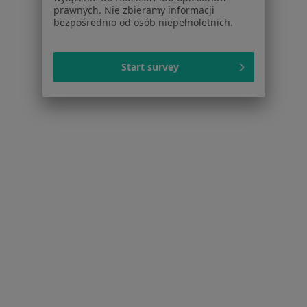
prawnych. Nie zbieramy informacji
Polityka cookies
bezpośrednio od osób niepełnoletnich.
Jak działają wyniki wyszukiwania
Dostępność
O nas
Start survey
Praca
Rekrutujemy!
Partnerzy
Centrum prasowe
Kontakt
Dla pacjentów
Lekarze
Placówki medyczne
Pytania i odpowiedzi
Usługi i zabiegi
Choroby
Pomoc
Aplikacje mobilne
Blog dla pacjentów