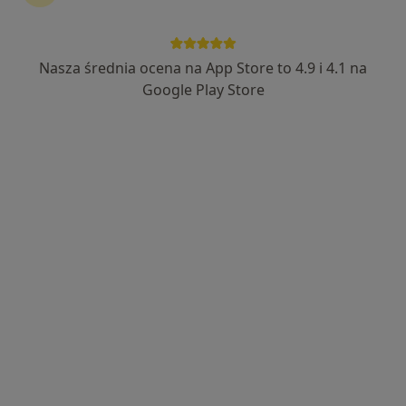
·
Więcej
Stomatologia, Chirurgia stomatologiczna, Protetyka
33 opinie
ppłk. Jana Dunin-Brzezińskiego 10/5, Myślenice
•
Mapa
Nasza średnia ocena na App Store to 4.9 i 4.1 na
Konsultacja stomatologiczna
od 300 zł
Google Play Store
lek. dent. Paweł
dr n. med. Piotr
lek. dent. Sylwia
Żarecki
Cierpikowski
Zborowska
stomatolog
stomatolog
stomatolog
Brak dostępnych specjalistów z wolnymi terminami w tym centrum medycznym.
Pokaż profil
Dostępni specjaliści
Specjaliści znajdują się poza Mszana Dolna,
małopolskie, w obszarach bliskich Twojemu