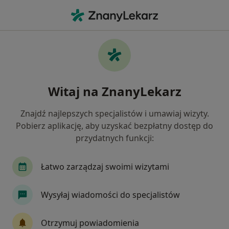
Me
Stomatologia • Mszana Dolna, małopolskie
Filtry
• 1
Mapa
Stomatologia placówki w Mszanie Dolnej
Witaj na ZnanyLekarz
Jak działają wyniki wyszukiwania
Znajdź najlepszych specjalistów i umawiaj wizyty.
Pobierz aplikację, aby uzyskać bezpłatny dostęp do
przydatnych funkcji:
Łatwo zarządzaj swoimi wizytami
Wysyłaj wiadomości do specjalistów
Bezpieczne płatności
ŚWIAT UŚMIECHU FEDCZYSZYN
Otrzymuj powiadomienia