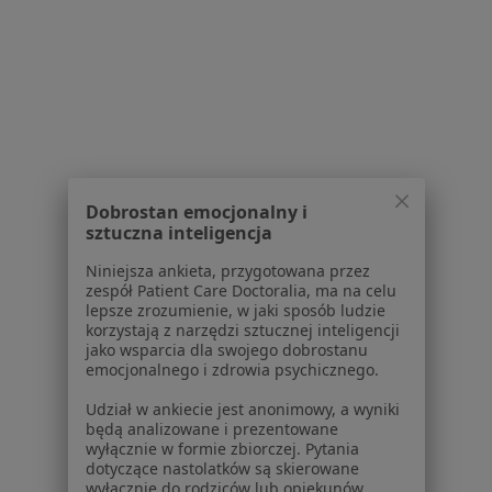
Pokaż profil
Strona Główna
Placówki
Stomatologia
Zmień miasto
Mszana Dolna
Zmień miasto
Dobrostan emocjonalny i
sztuczna inteligencja
Niniejsza ankieta, przygotowana przez
zespół Patient Care Doctoralia, ma na celu
lepsze zrozumienie, w jaki sposób ludzie
korzystają z narzędzi sztucznej inteligencji
Serwis
jako wsparcia dla swojego dobrostanu
emocjonalnego i zdrowia psychicznego.
Regulamin
Udział w ankiecie jest anonimowy, a wyniki
Polityka prywatności pacjentów
będą analizowane i prezentowane
Polityka prywatności profesjonalistów
wyłącznie w formie zbiorczej. Pytania
Polityka prywatności dla profesjonalistów, których
dotyczące nastolatków są skierowane
wyłącznie do rodziców lub opiekunów
dane pozyskaliśmy samodzielnie