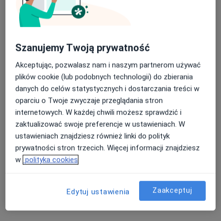
lek. dent. Paweł
lek. dent. Agnieszka
Kudlik
Grabowska
ortodonta
stomatolog
Brak dostępnych specjalistów z wolnymi terminami w tym centrum medycznym.
Szanujemy Twoją prywatność
Pokaż profil
Akceptując, pozwalasz nam i naszym partnerom używać
plików cookie (lub podobnych technologii) do zbierania
danych do celów statystycznych i dostarczania treści w
oparciu o Twoje zwyczaje przeglądania stron
Inni specjaliści w Twojej okolicy
internetowych. W każdej chwili możesz sprawdzić i
Obecnie nie ma wolnych miejsc. Sprawdź później
zaktualizować swoje preferencje w ustawieniach. W
nowe oferty.
ustawieniach znajdziesz również linki do polityk
prywatności stron trzecich. Więcej informacji znajdziesz
w
polityka cookies
Zaakceptuj
Edytuj ustawienia