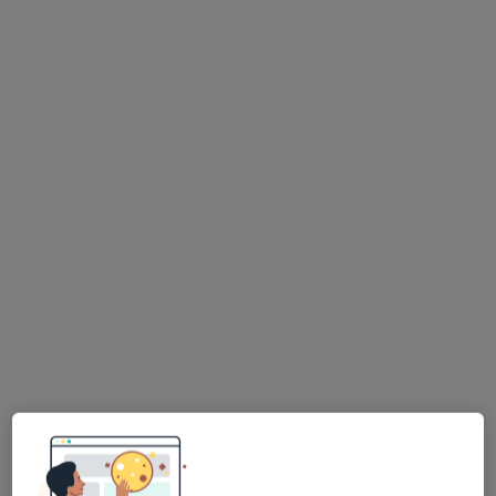
wyszukiwaniu.
MedicalDent
·
Stomatologia, Ortodoncja, Chirurgia stomatologiczna
Więcej
125 opinii
Słoneczna 9, Czechówka
•
Mapa
Konsultacja stomatologiczna
od 200 zł