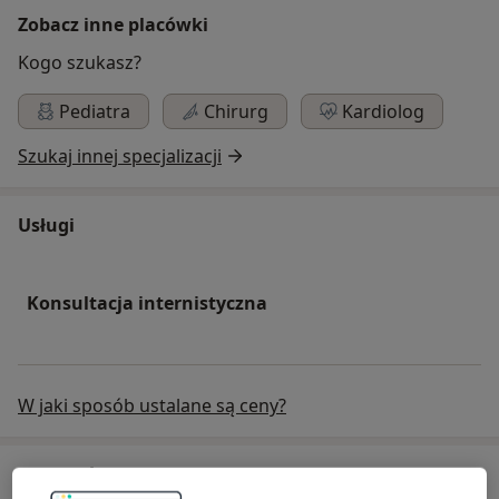
Zobacz inne placówki
Kogo szukasz?
Pediatra
Chirurg
Kardiolog
Szukaj innej specjalizacji
Usługi
Konsultacja internistyczna
W jaki sposób ustalane są ceny?
Specjaliści