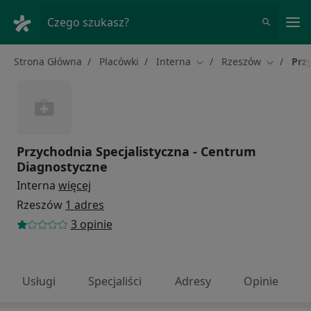
Me
Czego szukasz?
Strona Główna
Placówki
Interna
Rzeszów
Prz
Zmień miasto
Zmień mi
Przychodnia Specjalistyczna - Centrum
Diagnostyczne
Interna
więcej
Rzeszów
1 adres
3 opinie
Usługi
Specjaliści
Adresy
Opinie