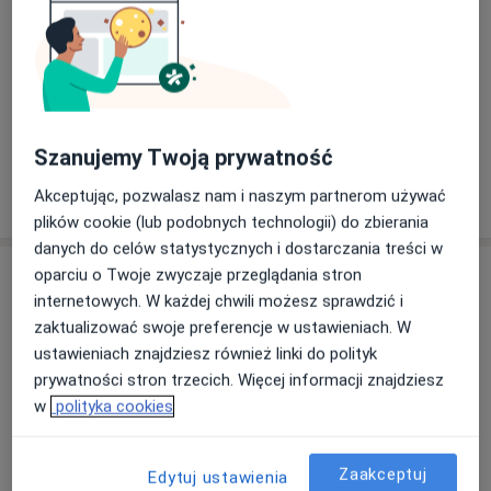
Internista
Marek Albert
Internista, Kardiolog
Szanujemy Twoją prywatność
15 opinii
Akceptując, pozwalasz nam i naszym partnerom używać
plików cookie (lub podobnych technologii) do zbierania
danych do celów statystycznych i dostarczania treści w
Adres
oparciu o Twoje zwyczaje przeglądania stron
internetowych. W każdej chwili możesz sprawdzić i
zaktualizować swoje preferencje w ustawieniach. W
ustawieniach znajdziesz również linki do polityk
Powiększ mapę
prywatności stron trzecich. Więcej informacji znajdziesz
w
polityka cookies
Przychodnia Specjalistyczna - Centrum Diagnostyczne
Zaakceptuj
Edytuj ustawienia
Fredry 9, 35-005 Rzeszów