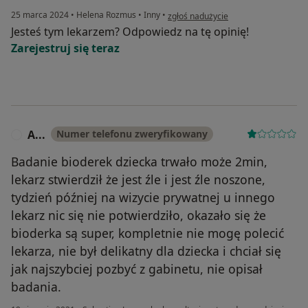
w opinii użytkownika KAROLINA
25 marca 2024
•
Helena Rozmus
•
Inny
•
zgłoś nadużycie
Jesteś tym lekarzem? Odpowiedz na tę opinię!
Zarejestruj się teraz
A...
Numer telefonu zweryfikowany
A
Badanie bioderek dziecka trwało może 2min,
lekarz stwierdził że jest źle i jest źle noszone,
tydzień później na wizycie prywatnej u innego
lekarz nic się nie potwierdziło, okazało się że
bioderka są super, kompletnie nie mogę polecić
lekarza, nie był delikatny dla dziecka i chciał się
jak najszybciej pozbyć z gabinetu, nie opisał
badania.