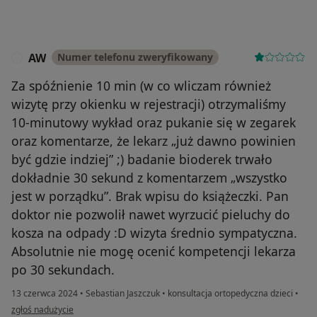
AW
Numer telefonu zweryfikowany
A
Za spóźnienie 10 min (w co wliczam również
wizytę przy okienku w rejestracji) otrzymaliśmy
10-minutowy wykład oraz pukanie się w zegarek
oraz komentarze, że lekarz „już dawno powinien
być gdzie indziej” ;) badanie bioderek trwało
dokładnie 30 sekund z komentarzem „wszystko
jest w porządku”. Brak wpisu do książeczki. Pan
doktor nie pozwolił nawet wyrzucić pieluchy do
kosza na odpady :D wizyta średnio sympatyczna.
Absolutnie nie mogę ocenić kompetencji lekarza
po 30 sekundach.
13 czerwca 2024
•
Sebastian Jaszczuk
•
konsultacja ortopedyczna dzieci
•
w opinii użytkownika AW
zgłoś nadużycie