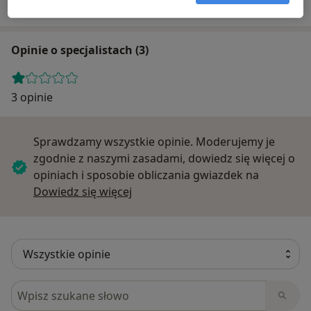
Opinie o specjalistach (3)
3 opinie
Sprawdzamy wszystkie opinie. Moderujemy je
zgodnie z naszymi zasadami, dowiedz się więcej o
opiniach i sposobie obliczania gwiazdek na
Dowiedz się więcej o opiniach
Dowiedz się więcej
Szukaj w opiniach