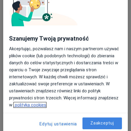
Medicover Stomatologia Bielsko-Biała
Jeża
·
Więcej
Protetyka, Stomatologia, Stomatologia dziecięca
117 opinii
Szanujemy Twoją prywatność
Teodora Tomasza Jeża 8, Bielsko-Biała
•
Mapa
Brak dostępnych specjalistów z wolnymi terminami w tym centrum medycznym.
Akceptując, pozwalasz nam i naszym partnerom używać
plików cookie (lub podobnych technologii) do zbierania
Pokaż profil
danych do celów statystycznych i dostarczania treści w
oparciu o Twoje zwyczaje przeglądania stron
internetowych. W każdej chwili możesz sprawdzić i
zaktualizować swoje preferencje w ustawieniach. W
ustawieniach znajdziesz również linki do polityk
prywatności stron trzecich. Więcej informacji znajdziesz
w
polityka cookies
Zaakceptuj
Edytuj ustawienia
Dentify Centrum Implantologii i