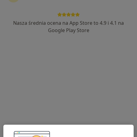
Bezpieczne płatności
Centrum Ortodoncji i Stomatologii Dental
Nasza średnia ocena na App Store to 4.9 i 4.1 na
City
Google Play Store
·
Więcej
Protetyka, Stomatologia, Ortodoncja
218 opinii
ul. Mostowa 5 (Galeria SFERA I), Bielsko-Biała
•
Mapa
Brak dostępnych specjalistów z wolnymi terminami w tym centrum medycznym.
Pokaż profil