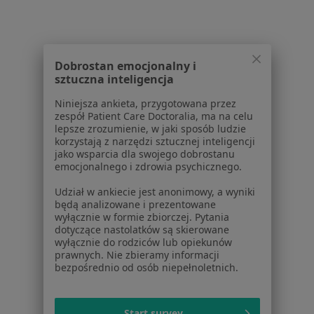
Dostępność
O nas
Praca
Rekrutujemy!
Partnerzy
Dobrostan emocjonalny i
Centrum prasowe
sztuczna inteligencja
Kontakt
Niniejsza ankieta, przygotowana przez
Dla pacjentów
zespół Patient Care Doctoralia, ma na celu
lepsze zrozumienie, w jaki sposób ludzie
Lekarze
korzystają z narzędzi sztucznej inteligencji
jako wsparcia dla swojego dobrostanu
Placówki medyczne
emocjonalnego i zdrowia psychicznego.
Pytania i odpowiedzi
Usługi i zabiegi
Udział w ankiecie jest anonimowy, a wyniki
będą analizowane i prezentowane
Choroby
wyłącznie w formie zbiorczej. Pytania
Pomoc
dotyczące nastolatków są skierowane
Aplikacje mobilne
wyłącznie do rodziców lub opiekunów
prawnych. Nie zbieramy informacji
Blog dla pacjentów
bezpośrednio od osób niepełnoletnich.
Dla profesjonalistów
Cennik
Start survey