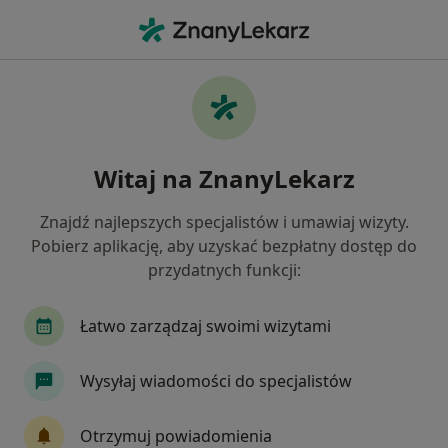
Me
Protetyka • Bielsko-Biała, śląskie
Filtry
• 1
Ubezpieczenie
Map
Protetyka placówki w Bielsku-Białej
Witaj na ZnanyLekarz
Jak działają wyniki wyszukiwania
Znajdź najlepszych specjalistów i umawiaj wizyty.
Pobierz aplikację, aby uzyskać bezpłatny dostęp do
Wybierz swoje ubezpieczenie
przydatnych funkcji:
Łatwo zarządzaj swoimi wizytami
Wysyłaj wiadomości do specjalistów
Otrzymuj powiadomienia