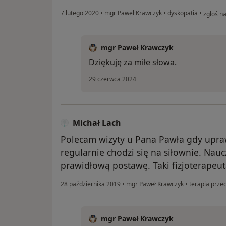
w opinii
7 lutego 2020
•
mgr Paweł Krawczyk
•
dyskopatia
•
zgłoś n
mgr Paweł Krawczyk
Dziękuję za miłe słowa.
29 czerwca 2024
Michał Lach
Polecam wizyty u Pana Pawła gdy upraw
regularnie chodzi się na siłownie. Nauc
prawidłową postawę. Taki fizjoterapeut
28 października 2019
•
mgr Paweł Krawczyk
•
terapia prze
mgr Paweł Krawczyk