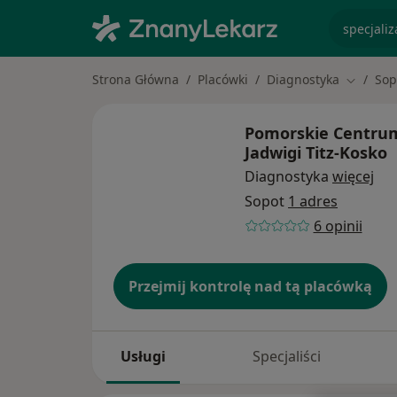
specjaliz
Strona Główna
Placówki
Diagnostyka
Sop
Zmień m
Pomorskie Centrum
Jadwigi Titz-Kosko
Diagnostyka
więcej
Sopot
1 adres
6 opinii
Przejmij kontrolę nad tą placówką
Usługi
Specjaliści