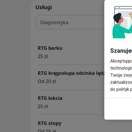
Usługi
Diagnostyka
RTG barku
Szanuje
25 zł
Akceptując
technologii
RTG kręgosłupa odcinka lędźwiowego
Twoje zwyc
Od 20 zł
zaktualizo
do polityk 
RTG łokcia
25 zł
RTG stopy
Od 15 zł