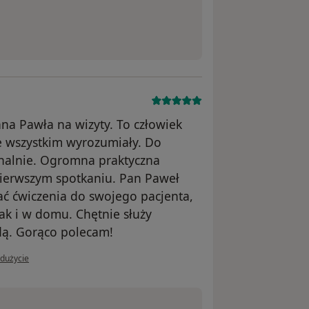
na Pawła na wizyty. To człowiek
e wszystkim wyrozumiały. Do
nalnie. Ogromna praktyczna
pierwszym spotkaniu. Pan Paweł
wać ćwiczenia do swojego pacjenta,
k i w domu. Chętnie służy
dą. Gorąco polecam!
 użytkownika Konto zostało usunięte
adużycie