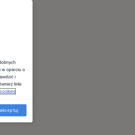
odobnych
i w oparciu o
awdzić i
wnież linki
 cookies
akceptuj