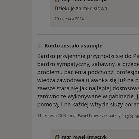
Dziękuję za miłe słowa.
29 czerwca 2024
Konto zostało usunięte
Bardzo przyjemnie przychodzi się do Pa
bardzo sympatyczny, zabawny, a przed
problemu pacjenta podchodzi profesjo
wiedza zawodowa ujawniła się już na 
zawsze stara się jak najlepiej dostoso
zarówno te wykonywane w gabinecie, ja
pomocą, i na każdej wizycie służy pora
w opinii
11 czerwca 2019
•
mgr Paweł Krawczyk
•
ból szyi
•
zgłoś n
mgr Paweł Krawczyk