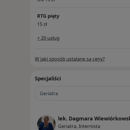
RTG pięty
15 zł
+ 20 usług
W jaki sposób ustalane są ceny?
Specjaliści
Geriatra
lek. Dagmara Wiewiórkows
Geriatra, Internista