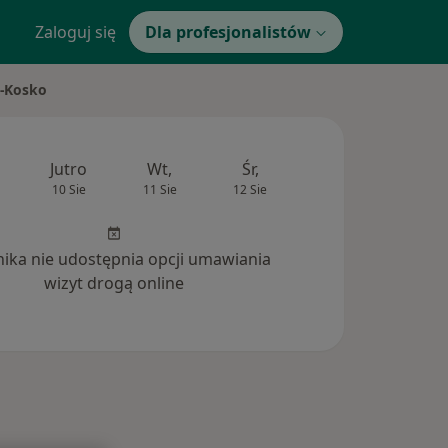
Zaloguj się
Dla profesjonalistów
z-Kosko
Jutro
Wt,
Śr,
Czw,
Pt,
10 Sie
11 Sie
12 Sie
13 Sie
14 Si
inika nie udostępnia opcji umawiania
wizyt drogą online