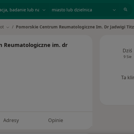
acja, badanie lub nazwisko
miasto lub dzielnica
ot
Pomorskie Centrum Reumatologiczne Im. Dr Jadwigi Tit
iasto
Zmień miasto
 Reumatologiczne im. dr
Dziś
9 Sie
Ta kl
Adresy
Opinie