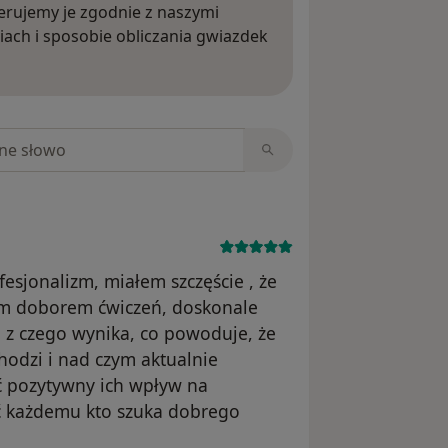
rujemy je zgodnie z naszymi
iach i sposobie obliczania gwiazdek
ięcej o opiniach
niach
esjonalizm, miałem szczęście , że
nym doborem ćwiczeń, doskonale
 z czego wynika, co powoduje, że
hodzi i nad czym aktualnie
uć pozytywny ich wpływ na
ć każdemu kto szuka dobrego