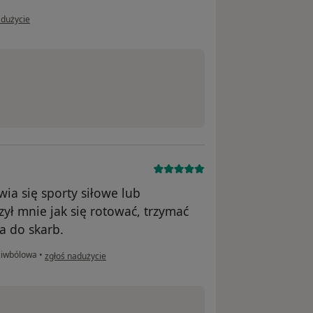
 użytkownika Konto zostało usunięte
adużycie
ia się sporty siłowe lub
zył mnie jak się rotować, trzymać
a do skarb.
w opinii użytkownika Michał Lach
ciwbólowa
•
zgłoś nadużycie