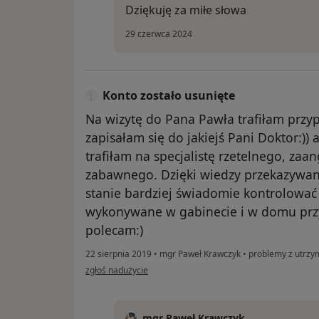
Dziękuję za miłe słowa
29 czerwca 2024
Konto zostało usunięte
Na wizytę do Pana Pawła trafiłam przy
zapisałam się do jakiejś Pani Doktor:)) al
trafiłam na specjalistę rzetelnego, za
zabawnego. Dzięki wiedzy przekazywan
stanie bardziej świadomie kontrolować
wykonywane w gabinecie i w domu przy
polecam:)
22 sierpnia 2019
•
mgr Paweł Krawczyk
•
problemy z utrzym
w opinii użytkownika Konto zostało usunięte
zgłoś nadużycie
mgr Paweł Krawczyk