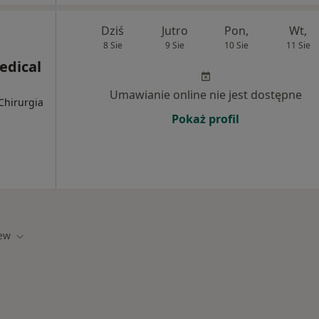
Dziś
Jutro
Pon,
Wt,
8 Sie
9 Sie
10 Sie
11 Sie
edical
Umawianie online nie jest dostępne
Chirurgia
Pokaż profil
ew
iasto
Zmień miasto