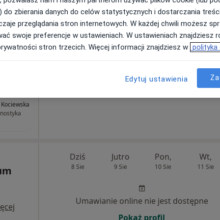
czew
•
Mapa
) do zbierania danych do celów statystycznych i dostarczania treśc
150 zł
zaje przeglądania stron internetowych. W każdej chwili możesz spr
wać swoje preferencje w ustawieniach. W ustawieniach znajdziesz ró
prywatności stron trzecich. Więcej informacji znajdziesz w
polityka
Za
RR Centrum
Edytuj ustawienia
ne POLMED
ał Tczew –
 Kociewska
nostyka
Dziś
Jutro
Pon,
Wt,
8 Sie
9 Sie
10 Sie
11 Sie
rum
Umawianie online nie jest dostępne
ęcej
Pokaż profil