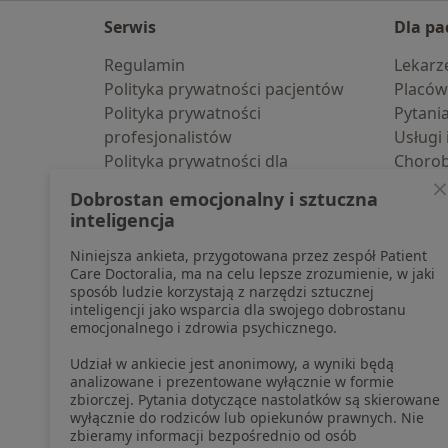
Serwis
Dla pa
Regulamin
Lekarz
Polityka prywatności pacjentów
Placów
Polityka prywatności
Pytani
profesjonalistów
Usługi 
Polityka prywatności dla
Choro
profesjonalistów, których dane
Pomoc
Dobrostan emocjonalny i sztuczna
pozyskaliśmy samodzielnie
Aplika
inteligencja
Polityka cookies
Blog d
Niniejsza ankieta, przygotowana przez zespół Patient
Jak działają wyniki wyszukiwania
Care Doctoralia, ma na celu lepsze zrozumienie, w jaki
Dostępność
sposób ludzie korzystają z narzędzi sztucznej
O nas
inteligencji jako wsparcia dla swojego dobrostanu
emocjonalnego i zdrowia psychicznego.
Praca
Rekrutujemy!
Partnerzy
Udział w ankiecie jest anonimowy, a wyniki będą
Centrum prasowe
analizowane i prezentowane wyłącznie w formie
zbiorczej. Pytania dotyczące nastolatków są skierowane
Kontakt
wyłącznie do rodziców lub opiekunów prawnych. Nie
zbieramy informacji bezpośrednio od osób