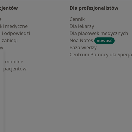
cjentów
Dla profesjonalistów
e
Cennik
ki medyczne
Dla lekarzy
a i odpowiedzi
Dla placówek medycznych
i zabiegi
Noa Notes
nowość
by
Baza wiedzy
Centrum Pomocy dla Specjal
cje mobilne
la pacjentów