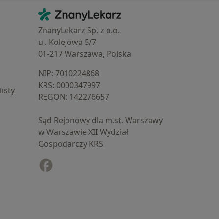
Kontakt
ZnanyLekarz - Strona główna
ZnanyLekarz Sp. z o.o.
ul. Kolejowa 5/7
01-217 Warszawa, Polska
NIP: ⁠7010224868
KRS: ⁠0000347997
isty
REGON: ⁠142276657
Sąd Rejonowy dla m.st. Warszawy
w Warszawie XII Wydział
Gospodarczy KRS
Facebook
otwiera się w nowej karcie