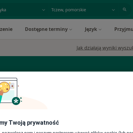
acja, badanie lub nazwisko
miasto lub dzielnica
zenie
Dostępne terminy
Język
Przyjmu
Jak działają wyniki wysz
ne
Dziś
Jutro
Pon,
Wt,
Tczew
8 Sie
9 Sie
10 Sie
11 Sie
Umawianie online nie jest dostępne
my Twoją prywatność
Pokaż profil
, pozwalasz nam i naszym partnerom używać plików cookie (lub p