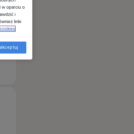
i w oparciu o
awdzić i
wnież linki
 cookies
akceptuj
Śr,
Czw,
Pt,
12 Sie
13 Sie
14 Sie