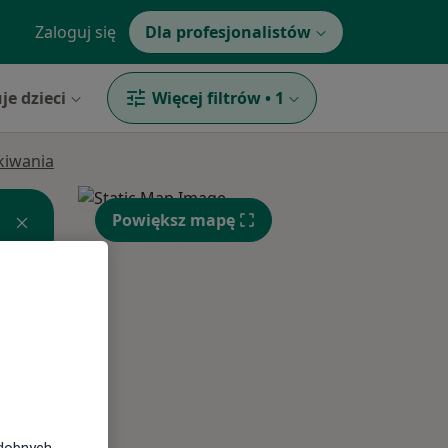
Zaloguj się
Dla profesjonalistów
je dzieci
Więcej filtrów
•
1
ukiwania
Powiększ mapę
Śr,
Czw,
Pt,
12 Sie
13 Sie
14 Sie
odobnych