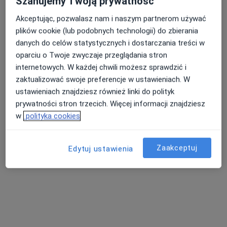
Szanujemy Twoją prywatność
Akceptując, pozwalasz nam i naszym partnerom używać
plików cookie (lub podobnych technologii) do zbierania
Nasza średnia ocena na App Store to 4.9 i 4.1 na
Nie znaleźliśmy specjalistów spełniających
danych do celów statystycznych i dostarczania treści w
Google Play Store
podane kryteria
oparciu o Twoje zwyczaje przeglądania stron
internetowych. W każdej chwili możesz sprawdzić i
Spróbuj zmienić wybraną lokalizację lub wypróbuj
zaktualizować swoje preferencje w ustawieniach. W
konsultacje online ze specjalistami z całego kraju.
ustawieniach znajdziesz również linki do polityk
prywatności stron trzecich. Więcej informacji znajdziesz
Zmień lokalizację
w
polityka cookies
Poszukaj konsultacji online
Zaakceptuj
Edytuj ustawienia
Serwis