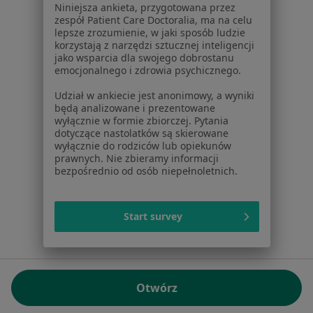
Niniejsza ankieta, przygotowana przez
NIP: ⁠7010224868
zespół Patient Care Doctoralia, ma na celu
lepsze zrozumienie, w jaki sposób ludzie
KRS: ⁠0000347997
korzystają z narzędzi sztucznej inteligencji
REGON: ⁠142276657
jako wsparcia dla swojego dobrostanu
emocjonalnego i zdrowia psychicznego.
Sąd Rejonowy dla m.st. Warszawy w Warszawie XII
Udział w ankiecie jest anonimowy, a wyniki
Wydział Gospodarczy KRS
będą analizowane i prezentowane
wyłącznie w formie zbiorczej. Pytania
Facebook
otwiera się w nowej karcie
dotyczące nastolatków są skierowane
wyłącznie do rodziców lub opiekunów
prawnych. Nie zbieramy informacji
bezpośrednio od osób niepełnoletnich.
otwiera się w nowej karcie
otwiera się w nowej karcie
otwiera się w nowej karcie
otwiera się w nowej karci
otwiera się
otwi
Polska
,
Türkiye
,
España
,
Italia
,
Deutschland
,
Česko
,
otwiera się w nowej karcie
otwiera się w nowej karcie
otwiera się w nowej karcie
otwiera się w nowej kar
otwiera się 
otwier
Portugal
,
México
,
Chile
,
Brasil
,
Argentina
,
Perú
,
Start survey
otwiera się w nowej karc
Colombia
Płatności kartą
ROZPORZĄDZENIE (UE) 2022/2065 (DSA) art. 24:
Otwórz
15.395.179 użytkowników/miesiąc - Czerwiec 2026