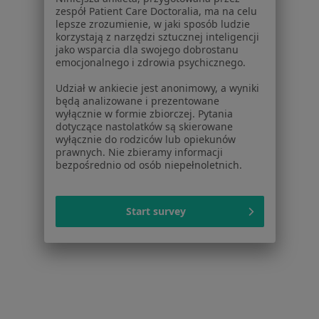
Dla placówek medycznych
zespół Patient Care Doctoralia, ma na celu
Noa Notes
nowość
lepsze zrozumienie, w jaki sposób ludzie
Baza wiedzy
korzystają z narzędzi sztucznej inteligencji
jako wsparcia dla swojego dobrostanu
Centrum Pomocy dla Specjalisty
emocjonalnego i zdrowia psychicznego.
Kontakt
Udział w ankiecie jest anonimowy, a wyniki
ZnanyLekarz - Strona główna
będą analizowane i prezentowane
wyłącznie w formie zbiorczej. Pytania
ZnanyLekarz Sp. z o.o.
dotyczące nastolatków są skierowane
ul. Kolejowa 5/7
wyłącznie do rodziców lub opiekunów
01-217 Warszawa, Polska
prawnych. Nie zbieramy informacji
bezpośrednio od osób niepełnoletnich.
NIP: ⁠7010224868
KRS: ⁠0000347997
Start survey
REGON: ⁠142276657
Sąd Rejonowy dla m.st. Warszawy w Warszawie XII
Wydział Gospodarczy KRS
Facebook
otwiera się w nowej karcie