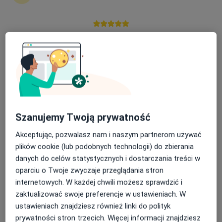
·
Więcej
Diagnostyka, Dietetyka, Psychiatria
98 opinii
plac św. Brunona 2, Kartuzy
•
Mapa
Nasza średnia ocena na App Store to 4.9 i 4.1 na
Brak dostępnych specjalistów z wolnymi terminami w tym centrum medycznym.
Google Play Store
Pokaż profil
Szanujemy Twoją prywatność
Akceptując, pozwalasz nam i naszym partnerom używać
plików cookie (lub podobnych technologii) do zbierania
danych do celów statystycznych i dostarczania treści w
oparciu o Twoje zwyczaje przeglądania stron
internetowych. W każdej chwili możesz sprawdzić i
Bezpieczne płatności
zaktualizować swoje preferencje w ustawieniach. W
Centrum Medyczne MEDICA360
ustawieniach znajdziesz również linki do polityk
·
Więcej
Diagnostyka, Chirurgia plastyczna, Dermatologia
prywatności stron trzecich. Więcej informacji znajdziesz
118 opinii