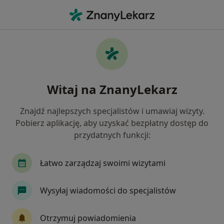
Me
Diagnostyka • Dzierżążno, pomorskie
Filtry
• 1
Mapa
Diagnostyka placówki w
Witaj na ZnanyLekarz
Jak działają wyniki wyszukiwania
Znajdź najlepszych specjalistów i umawiaj wizyty.
Pobierz aplikację, aby uzyskać bezpłatny dostęp do
przydatnych funkcji:
Łatwo zarządzaj swoimi wizytami
Wysyłaj wiadomości do specjalistów
Bezpieczne płatności
SOMA Klinika Zdrowia Psychicznego
Otrzymuj powiadomienia