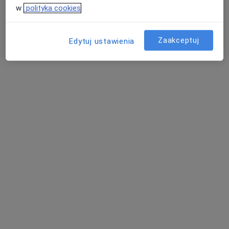
w
polityka cookies
Błękitnej Armii 1E, Dzierżążno
•
Mapa
Brak dostępnych specjalistów z wolnymi terminami w tym centrum medycznym.
Zaakceptuj
Edytuj ustawienia
Pokaż profil
Centrum Medyczne Kaszuby - Filia nr 2
·
Więcej
Diagnostyka, Chirurgia, Interna
14 opinii
Mściwoja II 13, Kartuzy
•
Mapa