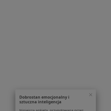
Praca
Rekrutujemy!
Partnerzy
Centrum prasowe
Kontakt
Dla pacjentów
Lekarze
Placówki medyczne
Pytania i odpowiedzi
Usługi i zabiegi
Choroby
Pomoc
Aplikacje mobilne
Blog dla pacjentów
Dla profesjonalistów
Dobrostan emocjonalny i
Cennik
sztuczna inteligencja
Dla lekarzy
Niniejsza ankieta, przygotowana przez