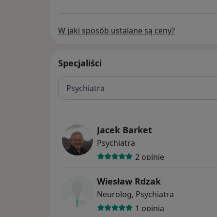
W jaki sposób ustalane są ceny?
Specjaliści
Psychiatra
Jacek Barket
Psychiatra
2 opinie
Wiesław Rdzak
Neurolog, Psychiatra
1 opinia