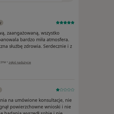
y
liwą, zaangażowaną, wszystko
panowala bardzo miła atmosfera.
zna służbę zdrowia. Serdecznie i z
w opinii użytkownika Barbara
czna
•
zgłoś nadużycie
óźnia na umówione konsultacje, nie
iągnął powierzchowne wnioski i nie
e badania wyszedł sobie i nie