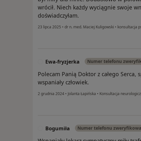
wrócił. Niech każdy wyciągnie swoje wni
doświadczyłam.
23 lipca 2025
•
dr n. med. Maciej Kuligowski
•
konsultacja p
Ewa-fryzjerka
Numer telefonu zweryf
E
Polecam Panią Doktor z całego Serca, s
wspaniały człowiek.
2 grudnia 2024
•
Jolanta Łapińska
•
Konsultacja neurologic
Bogumiła
Numer telefonu zweryfikow
B
Wspaniały lekarz sympatyczny miły traf