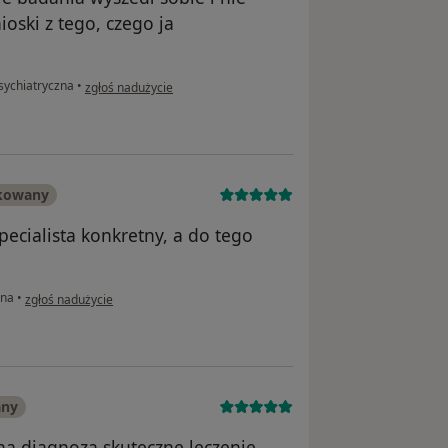
oski z tego, czego ja
w opinii użytkownika Pacjent
sychiatryczna
•
zgłoś nadużycie
ikowany
pecialista konkretny, a do tego
w opinii użytkownika Ewa-fryzjerka
zna
•
zgłoś nadużycie
any
na diagnoza skuteczne leczenie