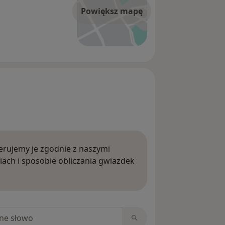
Powiększ mapę
rujemy je zgodnie z naszymi
iach i sposobie obliczania gwiazdek
ięcej o opiniach
niach