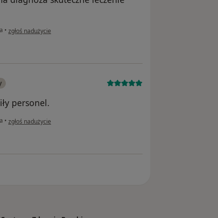
w opinii użytkownika Bogumiła
na
•
zgłoś nadużycie
y
iły personel.
w opinii użytkownika Beata N
na
•
zgłoś nadużycie