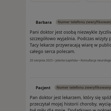
Barbara
Numer telefonu zweryfikowan
B
Pani doktor jest osobą niezwykle życz
szczegółowo wyjaśnia. Podczas wizyty 
Tacy lekarze przywracają wiarę w public
całego serca polecam.
20 sierpnia 2025
•
Jolanta Łapińska
•
Konsultacja neurologi
Pacjent
Numer telefonu zweryfikowany
P
Pan doktor jest lekarzem, który się sp
przeczytał mojej historii choroby, wyc
był miły dla mnie. Dodatkowo w połowi