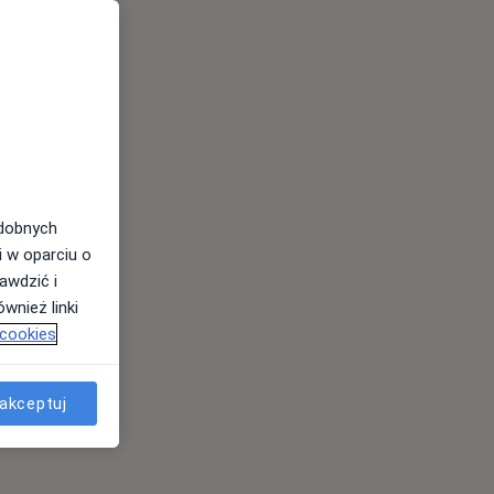
odobnych
i w oparciu o
awdzić i
wnież linki
 cookies
akceptuj