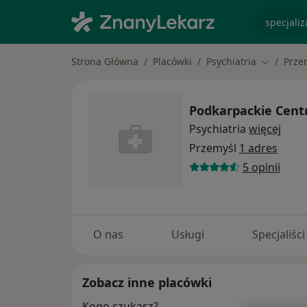
specjaliz
Strona Główna
Placówki
Psychiatria
Prze
Zmień mi
Podkarpackie Cent
Psychiatria
więcej
Przemyśl
1 adres
5 opinii
O nas
Usługi
Specjaliści
Zobacz inne placówki
Kogo szukasz?