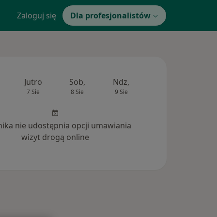
Zaloguj się
Dla profesjonalistów
Jutro
Sob,
Ndz,
Pon,
Wt,
7 Sie
8 Sie
9 Sie
10 Sie
11 Si
inika nie udostępnia opcji umawiania
wizyt drogą online