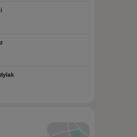
i
z
dylak