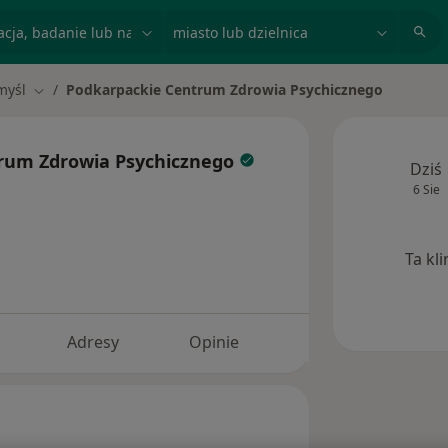
acja, badanie lub nazwisko
miasto lub dzielnica
myśl
Podkarpackie Centrum Zdrowia Psychicznego
asto
Zmień miasto
rum Zdrowia Psychicznego
Dziś
6 Sie
Ta kl
Adresy
Opinie