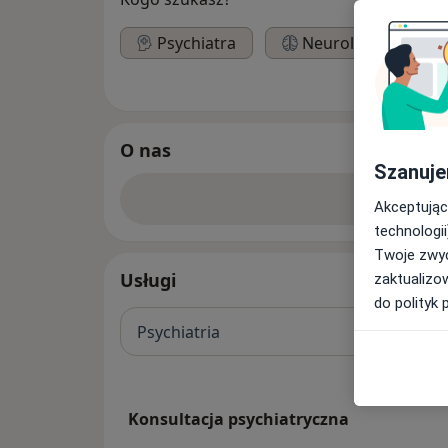
Psychiatra
Neurolog
O nas
Szanuje
Zobacz w
Akceptując
technologii
Twoje zwyc
Usługi
zaktualizo
do polityk 
Psychiatria
Konsultacja psychiatryczna