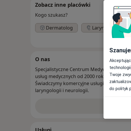
Zobacz inne placówki
Kogo szukasz?
Dermatolog
Laryngolog
Szanuje
O nas
Akceptując
technologii
Specjalistyczne Centrum Medyczne Percept
Twoje zwyc
usług medycznych od 2000 roku.
zaktualizo
Świadczymy komercyjne usługi medyczne z z
do polityk 
laryngologii i neurologii.
Zobacz w
Usługi