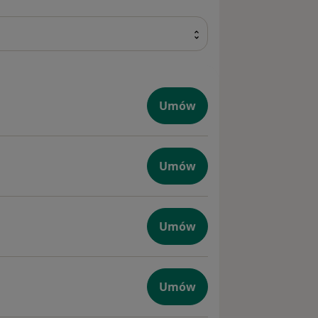
Umów
czna
Umów
zna dzieci
Umów
Umów
a