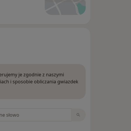
rujemy je zgodnie z naszymi
iach i sposobie obliczania gwiazdek
ięcej o opiniach
niach