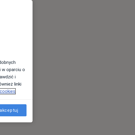
odobnych
i w oparciu o
awdzić i
wnież linki
 cookies
akceptuj