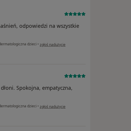
aśnień, odpowiedzi na wszystkie
w opinii użytkownika Aneta
dermatologiczna dzieci
•
zgłoś nadużycie
 dłoni. Spokojna, empatyczna,
w opinii użytkownika Jola
dermatologiczna dzieci
•
zgłoś nadużycie