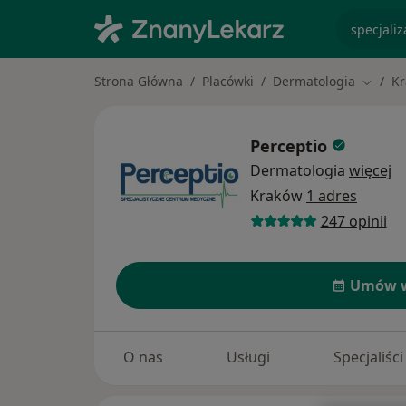
specjaliz
Strona Główna
Placówki
Dermatologia
K
Zmień 
Perceptio
Dermatologia
więcej
Kraków
1 adres
247 opinii
Umów w
O nas
Usługi
Specjaliści