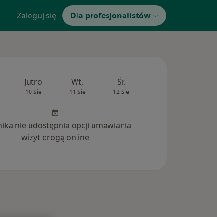
Zaloguj się
Dla profesjonalistów
Jutro
Wt,
Śr,
Czw,
Pt,
10 Sie
11 Sie
12 Sie
13 Sie
14 Si
inika nie udostępnia opcji umawiania
wizyt drogą online