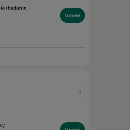
pia (badanie
Umów
na + trichoskopia (badanie mikrokamerą skóry głowy)
cy
Umów