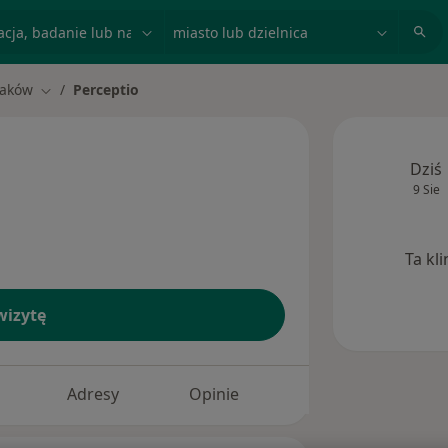
acja, badanie lub nazwisko
miasto lub dzielnica
raków
Perceptio
miasto
Zmień miasto
Dziś
9 Sie
Ta kl
izytę
Adresy
Opinie