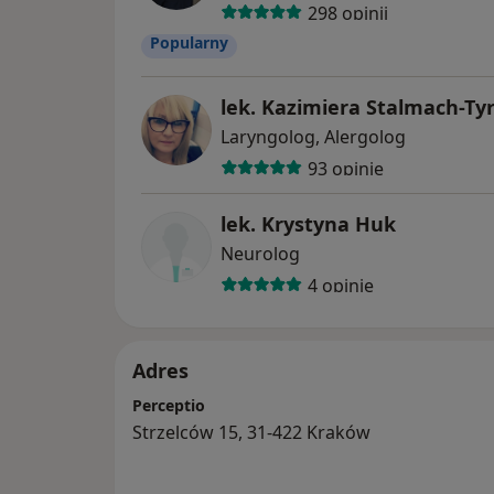
298 opinii
Popularny
lek. Kazimiera Stalmach-Ty
Laryngolog, Alergolog
93 opinie
lek. Krystyna Huk
Neurolog
4 opinie
Adres
Perceptio
Strzelców 15, 31-422 Kraków