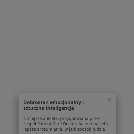
756 opinii
Konsultacja pediatryczna
220 zł
lek. Zuzanna Porycka
lek. Małgorzata
dr n. med. Edyta
pediatra
Gorzkowska-Paczwa
Ulińska
pediatra
pediatra
Zobacz wszystkich 9 specjalistów
Brak dostępnych specjalistów z wolnymi terminami w tym centrum medycznym.
Pokaż profil
Dobrostan emocjonalny i
sztuczna inteligencja
Niniejsza ankieta, przygotowana przez
zespół Patient Care Doctoralia, ma na celu
lepsze zrozumienie, w jaki sposób ludzie