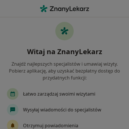
Me
Pediatria • Płońsk, mazowieckie
Filtry
• 1
Mapa
Pediatria placówki w Płońsku
Witaj na ZnanyLekarz
Jak działają wyniki wyszukiwania
Znajdź najlepszych specjalistów i umawiaj wizyty.
Pobierz aplikację, aby uzyskać bezpłatny dostęp do
przydatnych funkcji:
Łatwo zarządzaj swoimi wizytami
Wysyłaj wiadomości do specjalistów
Poradnia Rodzinna Zdrowie
·
Więcej
Pediatria, Interna, Medycyna rodzinna
Otrzymuj powiadomienia