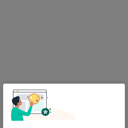
Niepubliczny Zakład Opieki Zdrowotnej w
Sochocinie
·
Więcej
Pediatria, Medycyna rodzinna, Stomatologia
Ciechanowska 14, Sochocin
•
Mapa
Brak dostępnych specjalistów z wolnymi terminami w tym centrum medycznym.
Pokaż profil