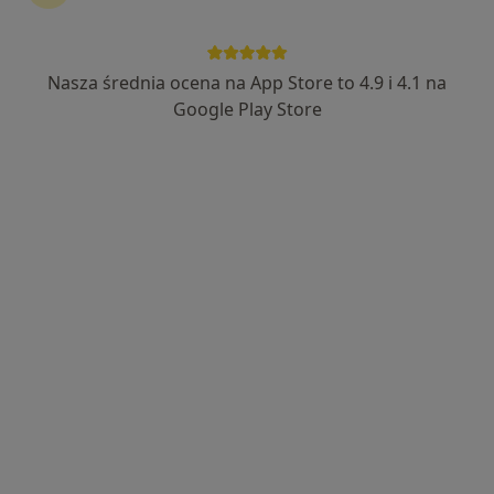
Sienkiewicza 7, Płońsk
•
Mapa
Brak dostępnych specjalistów z wolnymi terminami w tym centrum medycznym.
Nasza średnia ocena na App Store to 4.9 i 4.1 na
Pokaż profil
Google Play Store
Samodzielny Publiczny Zespół Zakładów
Opieki Zdrowotnej w Płońsku
·
Więcej
Pediatria, Interna, Chirurgia
5 opinii
Sienkiewicza 7, Płońsk
•
Mapa