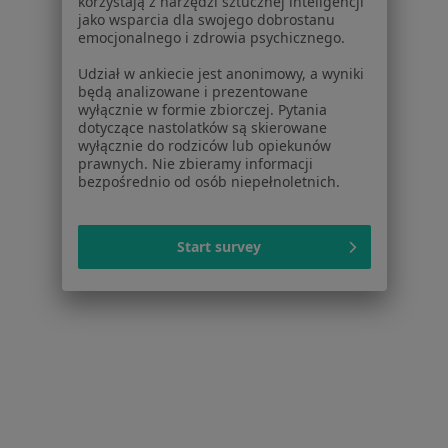
korzystają z narzędzi sztucznej inteligencji
jako wsparcia dla swojego dobrostanu
emocjonalnego i zdrowia psychicznego.
Udział w ankiecie jest anonimowy, a wyniki
Bezpieczne płatności
będą analizowane i prezentowane
ZimMed - Centrum Medyczne
wyłącznie w formie zbiorczej. Pytania
·
Więcej
dotyczące nastolatków są skierowane
Pediatria, Ginekologia, Urologia
wyłącznie do rodziców lub opiekunów
834 opinie
prawnych. Nie zbieramy informacji
bezpośrednio od osób niepełnoletnich.
Konsultacja online
Start survey
lek. Paulina Frańczak-
Chmura
pediatra
Brak dostępnych specjalistów z wolnymi terminami w tym centrum medycznym.
Pokaż profil