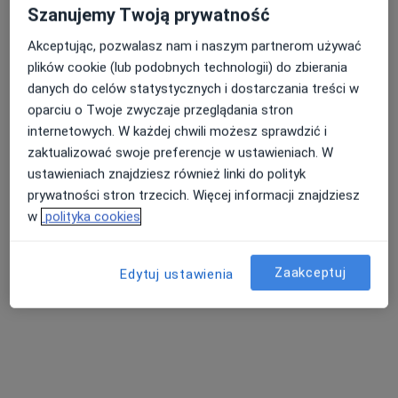
Szanujemy Twoją prywatność
Akceptując, pozwalasz nam i naszym partnerom używać
plików cookie (lub podobnych technologii) do zbierania
Familia Poradnia Rodzinna
danych do celów statystycznych i dostarczania treści w
Pediatria, Interna, Medycyna rodzinna
oparciu o Twoje zwyczaje przeglądania stron
Naruszewo 18, Naruszewo
•
Mapa
internetowych. W każdej chwili możesz sprawdzić i
zaktualizować swoje preferencje w ustawieniach. W
Brak dostępnych specjalistów z wolnymi terminami w tym centrum medycznym.
ustawieniach znajdziesz również linki do polityk
Pokaż profil
prywatności stron trzecich. Więcej informacji znajdziesz
w
polityka cookies
Zaakceptuj
Edytuj ustawienia