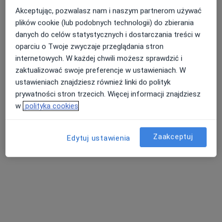
Wielkopolska 6, Miastko
•
Mapa
Akceptując, pozwalasz nam i naszym partnerom używać
Brak dostępnych specjalistów z wolnymi terminami w tym centrum medycznym.
plików cookie (lub podobnych technologii) do zbierania
danych do celów statystycznych i dostarczania treści w
Pokaż profil
oparciu o Twoje zwyczaje przeglądania stron
internetowych. W każdej chwili możesz sprawdzić i
zaktualizować swoje preferencje w ustawieniach. W
ustawieniach znajdziesz również linki do polityk
prywatności stron trzecich. Więcej informacji znajdziesz
w
polityka cookies
Zaakceptuj
Edytuj ustawienia
Lormed
Interna, Anestezjologia
Wybickiego 30, Miastko
•
Mapa
Brak dostępnych specjalistów z wolnymi terminami w tym centrum medycznym.
Pokaż profil