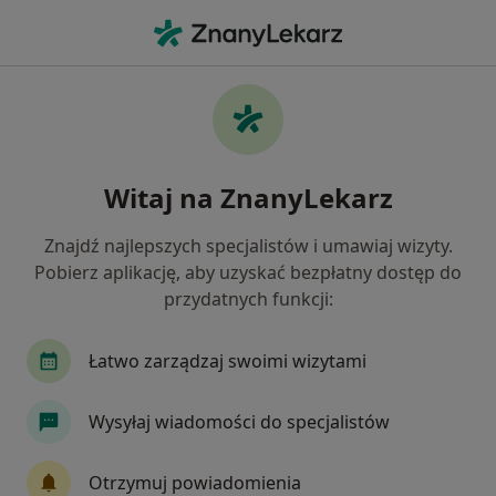
Me
Interna • Miastko, pomorskie
Filtry
• 1
Mapa
Interna placówki w Miastku
Witaj na ZnanyLekarz
Jak działają wyniki wyszukiwania
Znajdź najlepszych specjalistów i umawiaj wizyty.
Pobierz aplikację, aby uzyskać bezpłatny dostęp do
przydatnych funkcji:
Łatwo zarządzaj swoimi wizytami
Wysyłaj wiadomości do specjalistów
Samodzielny Publiczny Zespół Zakładów
Opieki Zdrowotnej
Otrzymuj powiadomienia