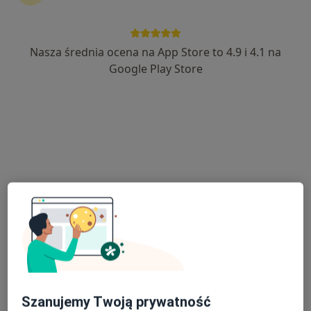
·
Więcej
Interna, Chirurgia, Pediatria
8 opinii
Gen. Wybickiego 30, Miastko
•
Mapa
Nasza średnia ocena na App Store to 4.9 i 4.1 na
Brak dostępnych specjalistów z wolnymi terminami w tym centrum medycznym.
Google Play Store
Pokaż profil
Medmar
Interna, Medycyna rodzinna, Pediatria
1 opinia
Szanujemy Twoją prywatność