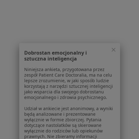
Partnerzy
Centrum prasowe
Kontakt
Dla pacjentów
Lekarze
Placówki medyczne
Dobrostan emocjonalny i
Pytania i odpowiedzi
sztuczna inteligencja
Usługi i zabiegi
Niniejsza ankieta, przygotowana przez
Choroby
zespół Patient Care Doctoralia, ma na celu
Pomoc
lepsze zrozumienie, w jaki sposób ludzie
Aplikacje mobilne
korzystają z narzędzi sztucznej inteligencji
jako wsparcia dla swojego dobrostanu
Blog dla pacjentów
emocjonalnego i zdrowia psychicznego.
Dla profesjonalistów
Udział w ankiecie jest anonimowy, a wyniki
będą analizowane i prezentowane
Cennik
wyłącznie w formie zbiorczej. Pytania
Dla lekarzy
dotyczące nastolatków są skierowane
wyłącznie do rodziców lub opiekunów
Dla placówek medycznych
prawnych. Nie zbieramy informacji