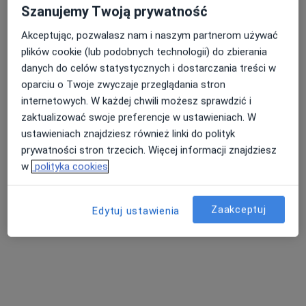
Szanujemy Twoją prywatność
Akceptując, pozwalasz nam i naszym partnerom używać
plików cookie (lub podobnych technologii) do zbierania
danych do celów statystycznych i dostarczania treści w
oparciu o Twoje zwyczaje przeglądania stron
internetowych. W każdej chwili możesz sprawdzić i
zaktualizować swoje preferencje w ustawieniach. W
ustawieniach znajdziesz również linki do polityk
Publiczny Zakład Opieki Zdrowotnej w
prywatności stron trzecich. Więcej informacji znajdziesz
Rudzie Malenieckiej
w
polityka cookies
Pediatria
brak 99 A, Ruda Maleniecka
•
Mapa
Zaakceptuj
Edytuj ustawienia
Brak dostępnych specjalistów z wolnymi terminami w tym centrum medycznym.
Pokaż profil