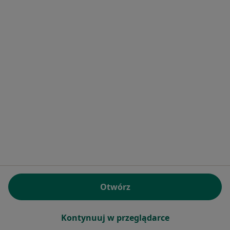
Usługi i zabiegi
Choroby
Pomoc
Aplikacje mobilne
Blog dla pacjentów
Dla profesjonalistów
Cennik
Dla lekarzy
Dla placówek medycznych
Noa Notes
nowość
Baza wiedzy
Centrum Pomocy dla Specjalisty
Kontakt
Otwórz
ZnanyLekarz - Strona główna
ZnanyLekarz Sp. z o.o.
Kontynuuj w przeglądarce
ul. Kolejowa 5/7