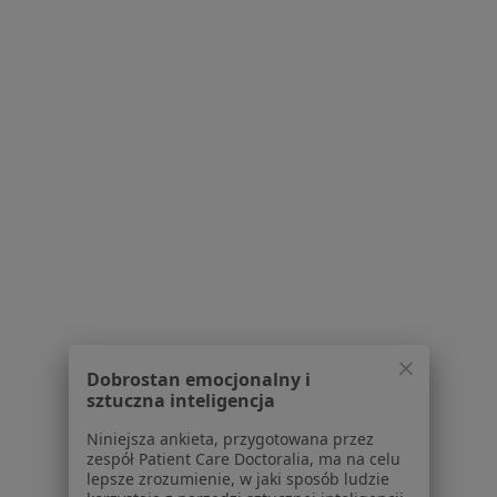
Brak dostępnych specjalistów z wolnymi terminami w tym centrum medycznym.
Pokaż profil
Bezpieczne płatności
ZimMed - Centrum Medyczne
·
Więcej
Pediatria, Ginekologia, Urologia
Dobrostan emocjonalny i
sztuczna inteligencja
832 opinie
Niniejsza ankieta, przygotowana przez
Konsultacja online
zespół Patient Care Doctoralia, ma na celu
lepsze zrozumienie, w jaki sposób ludzie