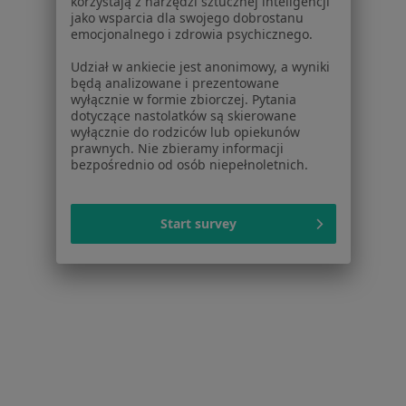
korzystają z narzędzi sztucznej inteligencji
jako wsparcia dla swojego dobrostanu
lek. Paulina Frańczak-
emocjonalnego i zdrowia psychicznego.
Chmura
pediatra
Udział w ankiecie jest anonimowy, a wyniki
będą analizowane i prezentowane
Brak dostępnych specjalistów z wolnymi terminami w tym centrum medycznym.
wyłącznie w formie zbiorczej. Pytania
dotyczące nastolatków są skierowane
wyłącznie do rodziców lub opiekunów
Pokaż profil
prawnych. Nie zbieramy informacji
bezpośrednio od osób niepełnoletnich.
Start survey
Bezpieczne płatności
Centrum Medyczne TriMedic
·
Więcej
Pediatria, Fizjoterapia, Ortopedia