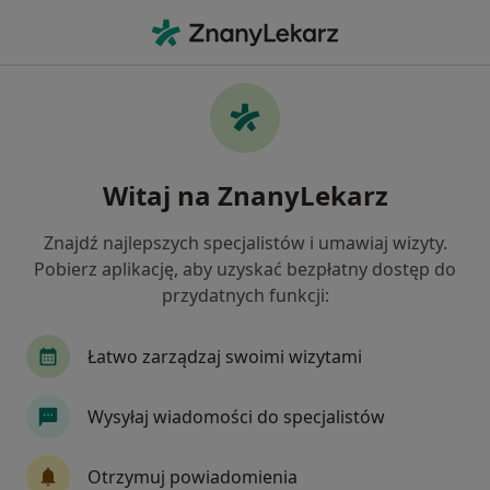
Me
Pediatria • Końskie, świętokrzyskie
Filtry
• 1
Ubezpieczenie
Map
Pediatria placówki w Końskich
Witaj na ZnanyLekarz
Jak działają wyniki wyszukiwania
Znajdź najlepszych specjalistów i umawiaj wizyty.
Pobierz aplikację, aby uzyskać bezpłatny dostęp do
Wybierz swoje ubezpieczenie
przydatnych funkcji:
Łatwo zarządzaj swoimi wizytami
Wysyłaj wiadomości do specjalistów
Otrzymuj powiadomienia