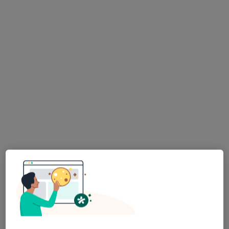
Pokaż profil
Publiczny Zakład Opieki Zdrowotnej w
Radoszycach
Pediatria, Stomatologia, Medycyna rodzinna
Mickiewicza 5, Radoszyce
•
Mapa
Brak dostępnych specjalistów z wolnymi terminami w tym centrum medycznym.
Pokaż profil