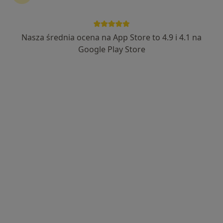
Zespół Opieki Zdrowotnej w Końskich
·
Więcej
Pediatria, Interna, Okulistyka
Nasza średnia ocena na App Store to 4.9 i 4.1 na
18 opinii
Google Play Store
Gimnazjalna 41 B, Końskie
•
Mapa
Brak dostępnych specjalistów z wolnymi terminami w tym centrum medycznym.
Pokaż profil
Świętokrzyskie Centrum Rehabilitacji w
Czarnieckiej Górze