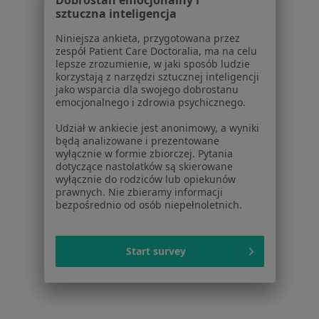
Dobrostan emocjonalny i
Usługi i zabiegi
sztuczna inteligencja
Choroby
Pomoc
Niniejsza ankieta, przygotowana przez
zespół Patient Care Doctoralia, ma na celu
Aplikacje mobilne
lepsze zrozumienie, w jaki sposób ludzie
Blog dla pacjentów
korzystają z narzędzi sztucznej inteligencji
jako wsparcia dla swojego dobrostanu
Dla profesjonalistów
emocjonalnego i zdrowia psychicznego.
Cennik
Udział w ankiecie jest anonimowy, a wyniki
będą analizowane i prezentowane
Dla lekarzy
wyłącznie w formie zbiorczej. Pytania
Dla placówek medycznych
dotyczące nastolatków są skierowane
Noa Notes
nowość
wyłącznie do rodziców lub opiekunów
prawnych. Nie zbieramy informacji
Baza wiedzy
bezpośrednio od osób niepełnoletnich.
Centrum Pomocy dla Specjalisty
Kontakt
ZnanyLekarz - Strona główna
Start survey
ZnanyLekarz Sp. z o.o.
ul. Kolejowa 5/7
01-217 Warszawa, Polska