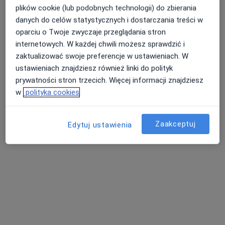
plików cookie (lub podobnych technologii) do zbierania
danych do celów statystycznych i dostarczania treści w
oparciu o Twoje zwyczaje przeglądania stron
Osteopatia Wilanów
internetowych. W każdej chwili możesz sprawdzić i
Osteopatia, Fizjoterapia
zaktualizować swoje preferencje w ustawieniach. W
125 opinii
ustawieniach znajdziesz również linki do polityk
prywatności stron trzecich. Więcej informacji znajdziesz
Oś Królewska 18B/lok. U-4, Warszawa
•
Mapa
w
polityka cookies
Osteopatia
250 zł
Pokaż więcej usług
Zaakceptuj
Edytuj ustawienia
mgr Adam Kurek
mgr Piotr Tomkiewicz
osteopata
osteopata
Brak dostępnych specjalistów z wolnymi terminami w tym centrum medycznym.
Pokaż profil