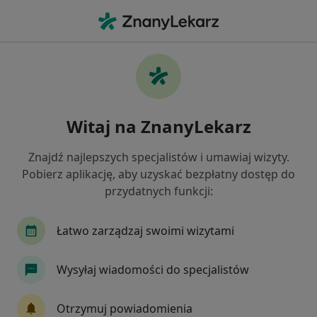
Me
Osteopatia • Nowa Iwiczna, mazowieckie
Filtry
• 1
Mapa
Osteopatia placówki w
Witaj na ZnanyLekarz
Jak działają wyniki wyszukiwania
Znajdź najlepszych specjalistów i umawiaj wizyty.
Pobierz aplikację, aby uzyskać bezpłatny dostęp do
przydatnych funkcji:
Łatwo zarządzaj swoimi wizytami
Wysyłaj wiadomości do specjalistów
MediCorp - Fizjoterapia & Osteopatia
·
Więcej
Osteopatia, Fizjoterapia, Rehabilitacja medyczna
Otrzymuj powiadomienia