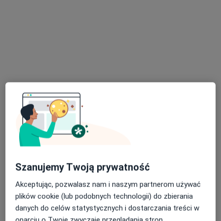
Galileo Medical. Dbamy kompleksowo o
zdrowie fizyczne i psychiczne
·
Więcej
Ortopedia, Fizjoterapia, Psychoterapia
214 opinii
ul. Kowalska 8-9/A, Elbląg
•
Mapa
Konsultacja ortopedyczna
300 zł
Pokaż więcej usług
Szanujemy Twoją prywatność
Akceptując, pozwalasz nam i naszym partnerom używać
plików cookie (lub podobnych technologii) do zbierania
lek. Jarosław
danych do celów statystycznych i dostarczania treści w
Cylkowski
ortopeda
oparciu o Twoje zwyczaje przeglądania stron