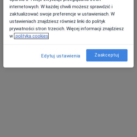
internetowych. W każdej chwili możesz sprawdzić i
Brak dostępnych specjalistów z wolnymi terminami w tym centrum medycznym.
zaktualizować swoje preferencje w ustawieniach. W
ustawieniach znajdziesz również linki do polityk
Pokaż profil
prywatności stron trzecich. Więcej informacji znajdziesz
w
polityka cookies
Zaakceptuj
Edytuj ustawienia
Centrum Medyczne Grupa LUX MED –
Elbląg, ul. Stoczniowa 2
·
Więcej
Ortopedia, Interna, Kardiologia
166 opinii
ul. Stoczniowa 2, Elbląg
•
Mapa
Konsultacja ortopedyczna
od 359 zł