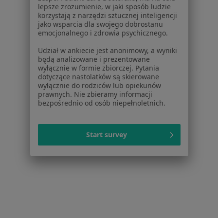
lepsze zrozumienie, w jaki sposób ludzie
Jak działają wyniki wyszukiwania
korzystają z narzędzi sztucznej inteligencji
Dostępność
jako wsparcia dla swojego dobrostanu
O nas
emocjonalnego i zdrowia psychicznego.
Praca
Rekrutujemy!
Udział w ankiecie jest anonimowy, a wyniki
Partnerzy
będą analizowane i prezentowane
Centrum prasowe
wyłącznie w formie zbiorczej. Pytania
dotyczące nastolatków są skierowane
Kontakt
wyłącznie do rodziców lub opiekunów
prawnych. Nie zbieramy informacji
Dla pacjentów
bezpośrednio od osób niepełnoletnich.
Lekarze
Placówki medyczne
Start survey
Pytania i odpowiedzi
Usługi i zabiegi
Choroby
Pomoc
Aplikacje mobilne
Blog dla pacjentów
Dla profesjonalistów