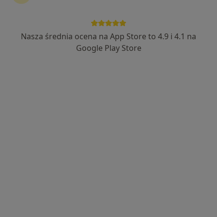
Trevo Clinic Centrum Medyczne
·
Więcej
Ortopedia, Angiologia, Kardiologia
Nasza średnia ocena na App Store to 4.9 i 4.1 na
615 opinii
Google Play Store
Hetmańska 5/16, Elbląg
•
Mapa
Konsultacja ortopedyczna
300 zł
Pokaż więcej usług
lek. Stanisław
Olszewski
ortopeda
Brak dostępnych specjalistów z wolnymi terminami w tym centrum medycznym.
Pokaż profil