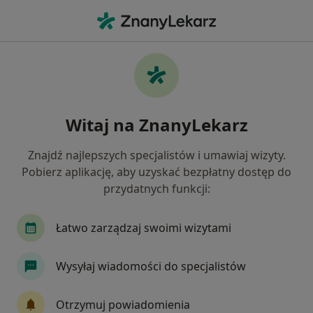
Me
Ortopedia • Elbląg, warmińsko-mazurskie
Filtry
• 1
Ubezpieczenie
Map
Ortopedia placówki w Elblągu
Witaj na ZnanyLekarz
Jak działają wyniki wyszukiwania
Znajdź najlepszych specjalistów i umawiaj wizyty.
Pobierz aplikację, aby uzyskać bezpłatny dostęp do
Wybierz swoje ubezpieczenie
przydatnych funkcji:
Łatwo zarządzaj swoimi wizytami
Wysyłaj wiadomości do specjalistów
Otrzymuj powiadomienia