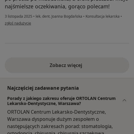
najśmielsze oczekiwania, gorąco polecam!
3 listopada 2025
•
lek. dent. Joanna Bogdańska
•
Konsultacja lekarska
•
w opinii użytkownika AC
zgłoś nadużycie
Zobacz więcej
Najczęściej zadawane pytania
Porady z jakiego zakresu oferuje ORTOLAN Centrum
Lekarsko-Dentystyczne, Warszawa?
ORTOLAN Centrum Lekarsko-Dentystyczne,
Warszawa dysponuje dużym zespołem o
następujących zakresach porad: stomatologia,
ortodoncja, chirurgia, chirurgia szczękowa,