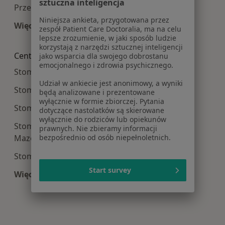
sztuczna inteligencja
Przebarwienia zębów w Warszawie
Niniejsza ankieta, przygotowana przez
Więcej (15)
zespół Patient Care Doctoralia, ma na celu
Więcej w kategorii: Najczęście leczone choroby
lepsze zrozumienie, w jaki sposób ludzie
korzystają z narzędzi sztucznej inteligencji
Centra medyczne Stomatologia w pobliżu
jako wsparcia dla swojego dobrostanu
emocjonalnego i zdrowia psychicznego.
Stomatologia centra medyczne w Piasecznie
Udział w ankiecie jest anonimowy, a wyniki
Stomatologia centra medyczne w Legionowie
będą analizowane i prezentowane
wyłącznie w formie zbiorczej. Pytania
Stomatologia centra medyczne w Pruszkowie
dotyczące nastolatków są skierowane
wyłącznie do rodziców lub opiekunów
Stomatologia centra medyczne w Mińsku
prawnych. Nie zbieramy informacji
bezpośrednio od osób niepełnoletnich.
Mazowieckim
Stomatologia centra medyczne w Markach
Start survey
Więcej (14)
Więcej w kategorii: Centra medyczne Stomatolo