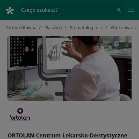
Me
Czego szukasz?
Strona Główna
Placówki
Stomatologia
Warszawa
Zmień miasto
Zm
ORTOLAN Centrum Lekarsko-Dentystyczne