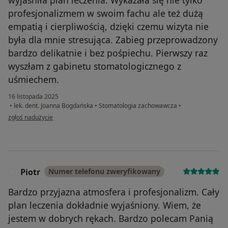
profesjonalizmem w swoim fachu ale też dużą
empatią i cierpliwością, dzięki czemu wizyta nie
była dla mnie stresująca. Zabieg przeprowadzony
bardzo delikatnie i bez pośpiechu. Pierwszy raz
wyszłam z gabinetu stomatologicznego z
uśmiechem.
16 listopada 2025
•
lek. dent. Joanna Bogdańska
•
Stomatologia zachowawcza
•
w opinii użytkownika Marta
zgłoś nadużycie
Piotr
Numer telefonu zweryfikowany
P
Bardzo przyjazna atmosfera i profesjonalizm. Cały
plan leczenia dokładnie wyjaśniony. Wiem, że
jestem w dobrych rękach. Bardzo polecam Panią