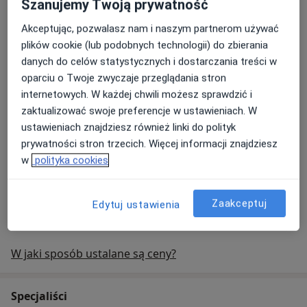
Szanujemy Twoją prywatność
Higienizacja
higienizacja
Akceptując, pozwalasz nam i naszym partnerom używać
Od 280 zł
Szczegóły
plików cookie (lub podobnych technologii) do zbierania
Umów
danych do celów statystycznych i dostarczania treści w
oparciu o Twoje zwyczaje przeglądania stron
internetowych. W każdej chwili możesz sprawdzić i
Wybielanie zębów lampą
zaktualizować swoje preferencje w ustawieniach. W
ustawieniach znajdziesz również linki do polityk
wybielanie zębów lampą
1 500 zł
Szczegóły
prywatności stron trzecich. Więcej informacji znajdziesz
Umów
w
polityka cookies
+ 9 usług
Zaakceptuj
Edytuj ustawienia
W jaki sposób ustalane są ceny?
Specjaliści