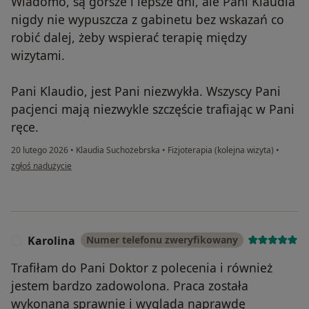
Wiadomo, są gorsze i lepsze dni, ale Pani Klaudia
nigdy nie wypuszcza z gabinetu bez wskazań co
robić dalej, żeby wspierać terapię między
wizytami.
Pani Klaudio, jest Pani niezwykła. Wszyscy Pani
pacjenci mają niezwykle szczęście trafiając w Pani
ręce.
20 lutego 2026
•
Klaudia Suchożebrska
•
Fizjoterapia (kolejna wizyta)
•
w opinii użytkownika Patrycja W.
zgłoś nadużycie
Karolina
Numer telefonu zweryfikowany
K
Trafiłam do Pani Doktor z polecenia i również
jestem bardzo zadowolona. Praca została
wykonana sprawnie i wygląda naprawdę