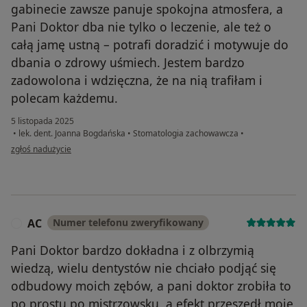
gabinecie zawsze panuje spokojna atmosfera, a
Pani Doktor dba nie tylko o leczenie, ale też o
całą jamę ustną – potrafi doradzić i motywuje do
dbania o zdrowy uśmiech. Jestem bardzo
zadowolona i wdzięczna, że na nią trafiłam i
polecam każdemu.
5 listopada 2025
•
lek. dent. Joanna Bogdańska
•
Stomatologia zachowawcza
•
w opinii użytkownika Katarzyna
zgłoś nadużycie
AC
Numer telefonu zweryfikowany
A
Pani Doktor bardzo dokładna i z olbrzymią
wiedzą, wielu dentystów nie chciało podjąć się
odbudowy moich zębów, a pani doktor zrobiła to
po prostu po mistrzowsku, a efekt przeszedł moje