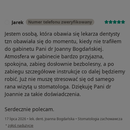
Jarek
Numer telefonu zweryfikowany
J
Jestem osobą, która obawia się lekarza dentysty
tzn obawiała się do momentu, kiedy nie trafiłem
do gabinetu Pani dr Joanny Bogdańskiej.
Atmosfera w gabinecie bardzo przyjazna,
spokojna, zabieg dosłownie bezbolesny, a po
zabiegu szczegółowe instrukcje co dalej będziemy
robić. Już nie muszę stresować się od samego
rana wizytą u stomatologa. Dziękuję Pani dr
Joannie za takie doświadczenia.
Serdecznie polecam.
17 lipca 2026
•
lek. dent. Joanna Bogdańska
•
Stomatologia zachowawcza
w opinii użytkownika Jarek
•
zgłoś nadużycie