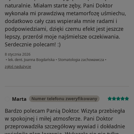
naturalnie. Miałam starte zęby, Pani Doktor
wykonała mi prawdziwą metamorfozę uśmiechu,
dodatkowo cały czas wspierała mnie radami i
podpowiedziami, dzięki czemu efekt jest jeszcze
lepszy, przerósł moje najśmielsze oczekiwania.
Serdecznie polecam! :)
8 stycznia 2026
•
lek. dent. Joanna Bogdańska
•
Stomatologia zachowawcza
•
w opinii użytkownika Karolina
zgłoś nadużycie
Marta
Numer telefonu zweryfikowany
M
Bardzo polecam Panią Doktor. Wizyta przebiegła
w spokojnej i miłej atmosferze. Pani Doktor
przeprowadziła szczegółowy wywiad i dokładnie
wyjaśniła plan leczenia. Wykazała się nie tylko