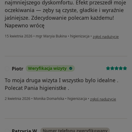
najmniejszego dyskomfortu. Efekt przeszedł moje
oczekiwania — zęby są czyste, gładkie i wyraźnie
jaśniejsze. Zdecydowanie polecam każdemu!
Napewno wrócę
w opinii użytkownika K
15 kwietnia 2026
•
mgr Maryia Bukina
•
higienizacja
•
zgłoś nadużycie
Piotr
Weryfikacja wizyty
P
To moja druga wizyta I wszystko bylo idealne .
Polecat Pania higienistke .
w opinii użytkownika Piotr
2 kwietnia 2026
•
Monika Domańska
•
higienizacja
•
zgłoś nadużycie
Patrycja W.
Numer telefonu zweryfikowany
P