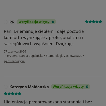
RR
Weryfikacja wizyty
R
Pani Dr emanuje ciepłem i daje poczucie
komfortu wynikające z profesjonalizmu i
szczegółowych wyjaśnień. Dziękuję.
27 czerwca 2026
•
lek. dent. Joanna Bogdańska
•
Stomatologia zachowawcza
•
w opinii użytkownika RR
zgłoś nadużycie
Kateryna Maidanska
Weryfikacja wizyty
K
Higienizacja przeprowadzona starannie i bez