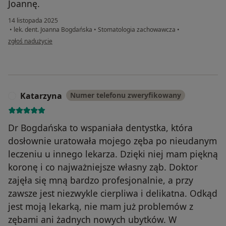
Joannę.
14 listopada 2025
•
lek. dent. Joanna Bogdańska
•
Stomatologia zachowawcza
•
w opinii użytkownika Piotr
zgłoś nadużycie
Katarzyna
Numer telefonu zweryfikowany
K
Dr Bogdańska to wspaniała dentystka, która
dosłownie uratowała mojego zęba po nieudanym
leczeniu u innego lekarza. Dzięki niej mam piękną
koronę i co najważniejsze własny ząb. Doktor
zajęła się mną bardzo profesjonalnie, a przy
zawsze jest niezwykle cierpliwa i delikatna. Odkąd
jest moją lekarką, nie mam już problemów z
zębami ani żadnych nowych ubytków. W