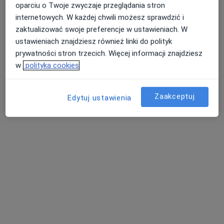
oparciu o Twoje zwyczaje przeglądania stron
ortodonta
internetowych. W każdej chwili możesz sprawdzić i
Brak dostępnych specjalistów z wolnymi terminami w tym centrum medycznym.
zaktualizować swoje preferencje w ustawieniach. W
ustawieniach znajdziesz również linki do polityk
Pokaż profil
prywatności stron trzecich. Więcej informacji znajdziesz
w
polityka cookies
Zaakceptuj
Edytuj ustawienia
Centrum Medyczne LUX MED
Stomatologia Rzeszów - Al. Rejtana 20A
·
Więcej
Ortodoncja, Stomatologia, Stomatologia dziecięca
18 opinii
aleja Tadeusza Rejtana 20a, Rzeszów
•
Mapa