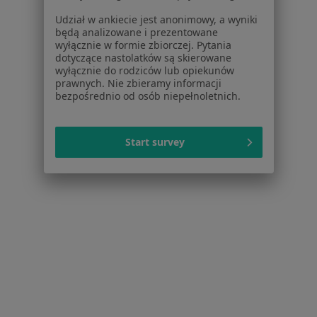
Udział w ankiecie jest anonimowy, a wyniki
będą analizowane i prezentowane
wyłącznie w formie zbiorczej. Pytania
Strona Główna
Placówki
Ortodoncja
Rzeszów
Zmień miasto
Zmień 
dotyczące nastolatków są skierowane
wyłącznie do rodziców lub opiekunów
prawnych. Nie zbieramy informacji
bezpośrednio od osób niepełnoletnich.
Start survey
Serwis
Regulamin
Polityka prywatności pacjentów
Polityka prywatności profesjonalistów
Polityka prywatności dla profesjonalistów, których
dane pozyskaliśmy samodzielnie
Polityka cookies
Jak działają wyniki wyszukiwania
Dostępność