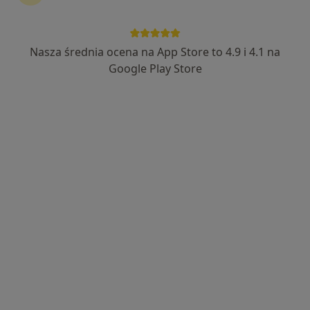
Stomatologia Medicover Rzeszów Rejtana
Nasza średnia ocena na App Store to 4.9 i 4.1 na
·
Więcej
Ortodoncja, Stomatologia, Stomatologia dziecięca
Google Play Store
224 opinie
aleja Tadeusza Rejtana 65, Rzeszów
•
Mapa
Konsultacja ortodontyczna
99 zł
lek. dent. Kacper
lek. dent. Piotr
lek. dent. Urszula
Gałan
Grochala
Gromnicka
stomatolog
ortodonta
ortodonta
Zobacz wszystkich 4 specjalistów
Brak dostępnych specjalistów z wolnymi terminami w tym centrum medycznym.
Pokaż profil