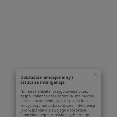
Brak dostępnych specjalistów z wolnymi terminami w tym centrum medycznym.
Pokaż profil
Family-Dent
Dobrostan emocjonalny i
Ortodoncja, Stomatologia
sztuczna inteligencja
Krzyżanowskiego 3/2, Rzeszów
•
Mapa
Niniejsza ankieta, przygotowana przez
zespół Patient Care Doctoralia, ma na celu
Brak dostępnych specjalistów z wolnymi terminami w tym centrum medycznym.
lepsze zrozumienie, w jaki sposób ludzie
korzystają z narzędzi sztucznej inteligencji
Pokaż profil
jako wsparcia dla swojego dobrostanu
emocjonalnego i zdrowia psychicznego.