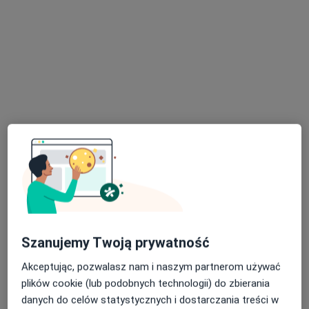
MajaMiMed
·
Ortodoncja, Higienistyka stomatologiczna, Stomatologia
Więcej
7 opinii
Wołyńska 10/2, Rzeszów
•
Mapa
Konsultacja ortodontyczna
od 99 zł
Pokaż więcej usług
Szanujemy Twoją prywatność
Akceptując, pozwalasz nam i naszym partnerom używać
lek. dent. Maja
lek. dent. Milena
plików cookie (lub podobnych technologii) do zbierania
Maciejewska- Uruska
Maciejewska-
danych do celów statystycznych i dostarczania treści w
ortodonta
Omachel