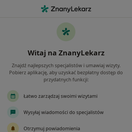
Me
Ortodoncja • Rzeszów, podkarpackie
Filtry
• 1
Ubezpieczenie
Map
Ortodoncja placówki w Rzeszowie
Witaj na ZnanyLekarz
Jak działają wyniki wyszukiwania
Znajdź najlepszych specjalistów i umawiaj wizyty.
Pobierz aplikację, aby uzyskać bezpłatny dostęp do
Wybierz swoje ubezpieczenie
przydatnych funkcji:
Łatwo zarządzaj swoimi wizytami
Wysyłaj wiadomości do specjalistów
Otrzymuj powiadomienia