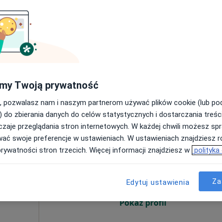
Rocha
Dziś
Jutro
Pon,
Wt,
8 Sie
9 Sie
10 Sie
11 Sie
·
logia
Umawianie online nie jest dostępne
Pokaż profil
my Twoją prywatność
, pozwalasz nam i naszym partnerom używać plików cookie (lub p
) do zbierania danych do celów statystycznych i dostarczania treśc
zaje przeglądania stron internetowych. W każdej chwili możesz spr
wać swoje preferencje w ustawieniach. W ustawieniach znajdziesz ró
yczny
Dziś
Jutro
Pon,
Wt,
prywatności stron trzecich. Więcej informacji znajdziesz w
polityka
8 Sie
9 Sie
10 Sie
11 Sie
na,
Za
Edytuj ustawienia
Umawianie online nie jest dostępne
Pokaż profil