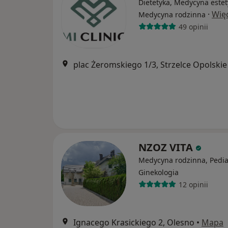
Dietetyka, Medycyna estet
·
Wię
Medycyna rodzinna
49 opinii
plac Żeromskiego 1/3, Strzelce Opolskie
NZOZ VITA
Medycyna rodzinna, Pediat
Ginekologia
12 opinii
Ignacego Krasickiego 2, Olesno
•
Mapa