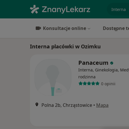
specjaliz
Konsultacje online
Dostępne t
Interna placówki w Ozimku
Panaceum
Interna, Ginekologia, Me
rodzinna
0 opinii
Polna 2b, Chrząstowice
•
Mapa