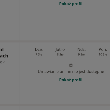
Pokaż profil
al
Dziś
Jutro
Ndz,
Pon,
cach
7 Sie
8 Sie
9 Sie
10 Sie
·
rgia
Umawianie online nie jest dostępne
Pokaż profil