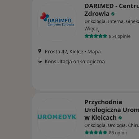
DARIMED - Cent
Zdrowia
Onkologia, Interna, Ginek
Więcej
854 opinie
Prosta 42, Kielce
•
Mapa
Konsultacja onkologiczna
Przychodnia
Urologiczna Uro
w Kielcach
Onkologia, Urologia, Chir
86 opinii