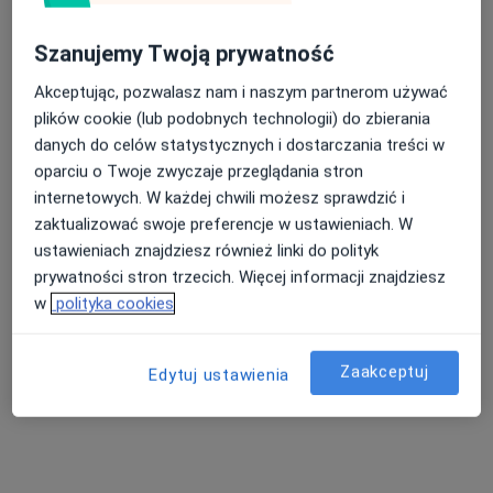
Brak dostępnych specjalistów z wolnymi terminami w tym centrum medycznym.
Szanujemy Twoją prywatność
Pokaż profil
Akceptując, pozwalasz nam i naszym partnerom używać
plików cookie (lub podobnych technologii) do zbierania
danych do celów statystycznych i dostarczania treści w
oparciu o Twoje zwyczaje przeglądania stron
internetowych. W każdej chwili możesz sprawdzić i
zaktualizować swoje preferencje w ustawieniach. W
ustawieniach znajdziesz również linki do polityk
prywatności stron trzecich. Więcej informacji znajdziesz
w
polityka cookies
Centrum Medyczne PZU Zdrowie w
Kielcach
Zaakceptuj
Edytuj ustawienia
·
Więcej
Alergologia, Alergologia dziecięca, Chirurgia
11 opinii
Paderewskiego 4, Kielce
•
Mapa
Brak dostępnych specjalistów z wolnymi terminami w tym centrum medycznym.