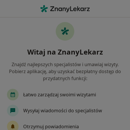
Me
Alergologia • Kielce, świętokrzyskie
Filtry
• 1
Ubezpieczenie
Map
Alergologia placówki w Kielcach
Witaj na ZnanyLekarz
Jak działają wyniki wyszukiwania
Znajdź najlepszych specjalistów i umawiaj wizyty.
Pobierz aplikację, aby uzyskać bezpłatny dostęp do
Wybierz swoje ubezpieczenie
przydatnych funkcji:
Łatwo zarządzaj swoimi wizytami
Wysyłaj wiadomości do specjalistów
Otrzymuj powiadomienia