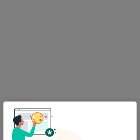
Centrum Medicover Kielce
·
Więcej
Alergologia, Alergologia dziecięca, Chirurgia
117 opinii
Wapiennikowa 14, Kielce
•
Mapa
Konsultacja alergologiczna
300 zł
lek. Kalina Wolszczak
internista