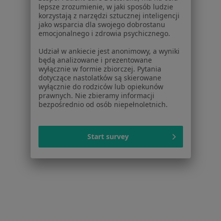
lepsze zrozumienie, w jaki sposób ludzie
korzystają z narzędzi sztucznej inteligencji
Regulamin
jako wsparcia dla swojego dobrostanu
Polityka prywatności pacjentów
emocjonalnego i zdrowia psychicznego.
Polityka prywatności profesjonalistów
Udział w ankiecie jest anonimowy, a wyniki
Polityka prywatności dla profesjonalistów, których
będą analizowane i prezentowane
dane pozyskaliśmy samodzielnie
wyłącznie w formie zbiorczej. Pytania
Polityka cookies
dotyczące nastolatków są skierowane
wyłącznie do rodziców lub opiekunów
Jak działają wyniki wyszukiwania
prawnych. Nie zbieramy informacji
Dostępność
bezpośrednio od osób niepełnoletnich.
O nas
Praca
Rekrutujemy!
Partnerzy
Start survey
Centrum prasowe
Kontakt
Dla pacjentów
Lekarze
Placówki medyczne
Pytania i odpowiedzi