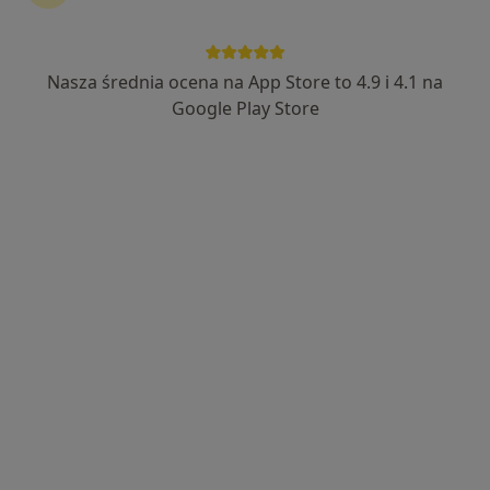
Bezpieczne płatności
Centrum Medyczne Zdrowie
Nasza średnia ocena na App Store to 4.9 i 4.1 na
·
Więcej
Alergologia, Chirurgia, Chirurgia naczyniowa
Google Play Store
4539 opinii
Adres 1
Adres 2
Karczówkowska 45, Kielce
•
Mapa
Konsultacja alergologiczna
od 250 zł
lek. Artur Kot
lek. Ilona Pałyga-
lek. Kalina Wolszczak
alergolog
Bysiecka
internista
pulmonolog dziecięcy
Brak dostępnych specjalistów z wolnymi terminami w tym centrum medycznym.
Pokaż profil