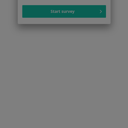
Start survey
Strona Główna
Placówki
Okulistyka
Zmień miasto
Stare Babice
Zmień miasto
Serwis
Regulamin
Polityka prywatności pacjentów
Polityka prywatności profesjonalistów
Polityka prywatności dla profesjonalistów, których
dane pozyskaliśmy samodzielnie
Polityka cookies