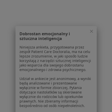
Pokaż profil
Dobrostan emocjonalny i
sztuczna inteligencja
Niniejsza ankieta, przygotowana przez
zespół Patient Care Doctoralia, ma na celu
lepsze zrozumienie, w jaki sposób ludzie
korzystają z narzędzi sztucznej inteligencji
Przychodnia Lekarsko-Specjalistyczna
jako wsparcia dla swojego dobrostanu
emocjonalnego i zdrowia psychicznego.
BELL-MED
·
Więcej
Okulistyka, Ginekologia, Pediatria
Udział w ankiecie jest anonimowy, a wyniki
będą analizowane i prezentowane
35 opinii
wyłącznie w formie zbiorczej. Pytania
dotyczące nastolatków są skierowane
Szeligowska 25, Warszawa
•
Mapa
wyłącznie do rodziców lub opiekunów
Brak dostępnych specjalistów z wolnymi terminami w tym centrum medycznym.
prawnych. Nie zbieramy informacji
bezpośrednio od osób niepełnoletnich.
Pokaż profil