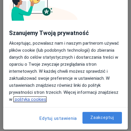
Bezpieczne płatności
Centrum Okulistyczne JASKRA
Okulistyka
Szanujemy Twoją prywatność
438 opinii
Akceptując, pozwalasz nam i naszym partnerom używać
Rondo ONZ 1, Warszawa
•
Mapa
plików cookie (lub podobnych technologii) do zbierania
danych do celów statystycznych i dostarczania treści w
Konsultacja okulistyczna
300 zł
oparciu o Twoje zwyczaje przeglądania stron
Pokaż więcej usług
internetowych. W każdej chwili możesz sprawdzić i
zaktualizować swoje preferencje w ustawieniach. W
ustawieniach znajdziesz również linki do polityk
dr n. med. Barbara
dr n. med. Mariusz
lek. Barbara Popiołek
prywatności stron trzecich. Więcej informacji znajdziesz
Polaczek-Krupa
Przybyś
- Chmielak
w
polityka cookies
okulista
okulista
okulista
Zobacz wszystkich 9 specjalistów
Zaakceptuj
Edytuj ustawienia
Brak dostępnych specjalistów z wolnymi terminami w tym centrum medycznym.