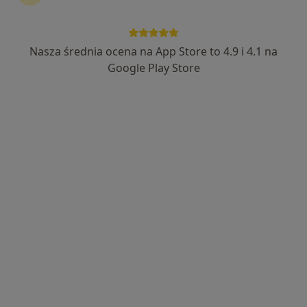
Nasza średnia ocena na App Store to 4.9 i 4.1 na
Centrum Medyczne Damiana Lazurowa
Google Play Store
71A
·
Więcej
Okulistyka, Interna, Pediatria
232 opinie
Lazurowa 71a, Warszawa
•
Mapa
Konsultacja okulistyczna
od 340 zł
Pokaż więcej usług
lek. Katarzyna
Malinowska
okulista
Brak dostępnych specjalistów z wolnymi terminami w tym centrum medycznym.