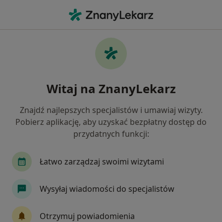
Me
Okulistyka • Stare Babice, mazowieckie
Filtry
• 1
Ubezpieczenie
Map
Okulistyka placówki w Starych Babicach
Witaj na ZnanyLekarz
Jak działają wyniki wyszukiwania
Znajdź najlepszych specjalistów i umawiaj wizyty.
Pobierz aplikację, aby uzyskać bezpłatny dostęp do
Wybierz swoje ubezpieczenie
przydatnych funkcji:
INTER Polska
PZU Zdrowie
TU Zdrowie
Łatwo zarządzaj swoimi wizytami
Wysyłaj wiadomości do specjalistów
Otrzymuj powiadomienia