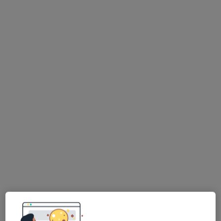
lek. Olga Czyżewska
lek. Ewa
lek. Barbara Solarz
okulista
Tomaszewska
Goncalves
okulista
okulista
Brak dostępnych specjalistów z wolnymi terminami w tym centrum medycznym.
Pokaż profil
Dostępni specjaliści
Specjaliści znajdują się poza Stare Babice,
mazowieckie, w obszarach bliskich Twojemu
wyszukiwaniu.