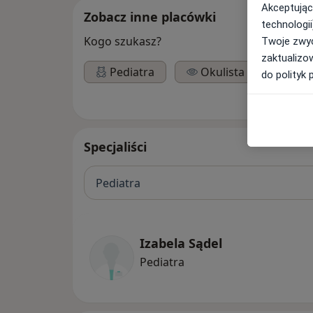
Akceptując
Zobacz inne placówki
technologii
Kogo szukasz?
Twoje zwyc
zaktualizo
Pediatra
Okulista
do polityk 
Specjaliści
Pediatra
Izabela Sądel
Pediatra