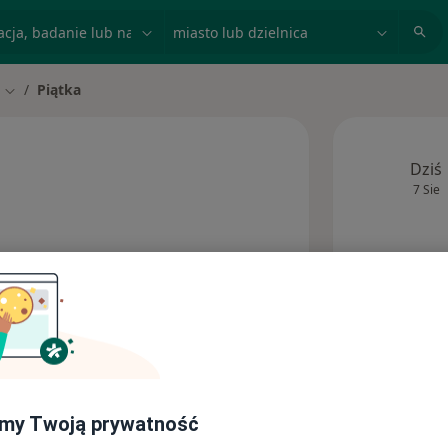
acja, badanie lub nazwisko
miasto lub dzielnica
Piątka
to
Zmień miasto
Dziś
7 Sie
Ta kl
Adresy
my Twoją prywatność