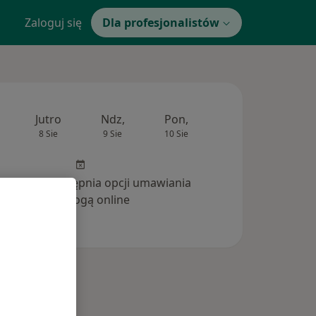
Zaloguj się
Dla profesjonalistów
Jutro
Ndz,
Pon,
Wt,
Śr,
8 Sie
9 Sie
10 Sie
11 Sie
12 Si
inika nie udostępnia opcji umawiania
wizyt drogą online