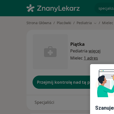
specjaliz
Strona Główna
Placówki
Pediatria
Mielec
Zmień mias
Piątka
Pediatria
więcej
Mielec
1 adres
Przejmij kontrolę nad tą placówką
Specjaliści
Szanuje