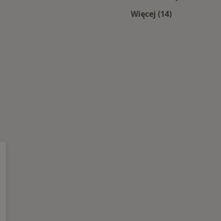
e centra medyczne
Więcej (14)
Więcej w kategori