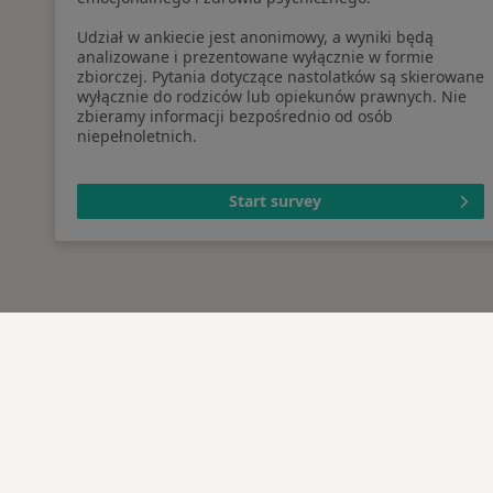
Udział w ankiecie jest anonimowy, a wyniki będą
analizowane i prezentowane wyłącznie w formie
zbiorczej. Pytania dotyczące nastolatków są skierowane
wyłącznie do rodziców lub opiekunów prawnych. Nie
zbieramy informacji bezpośrednio od osób
niepełnoletnich.
Start survey
Serwis
Dla pa
Regulamin
Lekarz
Polityka prywatności pacjentów
Placów
Polityka prywatności
Pytani
profesjonalistów
Usługi 
Polityka prywatności dla
Choro