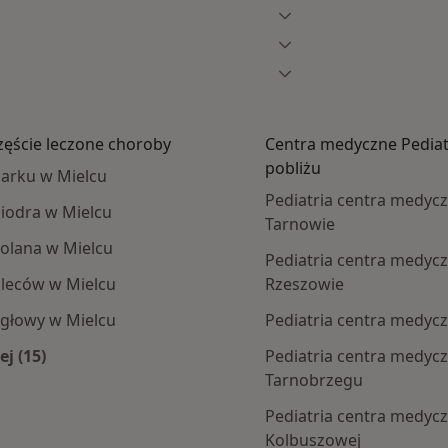
zęście leczone choroby
Centra medyczne Pediat
pobliżu
barku w Mielcu
Pediatria centra medyc
biodra w Mielcu
Tarnowie
kolana w Mielcu
Pediatria centra medyc
pleców w Mielcu
Rzeszowie
 głowy w Mielcu
Pediatria centra medyc
ej (15)
Pediatria centra medyc
Więcej w kategorii: Najczęście leczone choroby
Tarnobrzegu
Pediatria centra medyc
Kolbuszowej