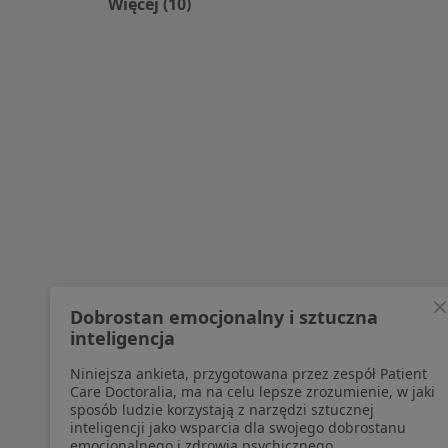
Więcej (10)
Więcej w kategorii: Najpopularniesz
Dobrostan emocjonalny i sztuczna
inteligencja
Niniejsza ankieta, przygotowana przez zespół Patient
Care Doctoralia, ma na celu lepsze zrozumienie, w jaki
sposób ludzie korzystają z narzędzi sztucznej
inteligencji jako wsparcia dla swojego dobrostanu
emocjonalnego i zdrowia psychicznego.