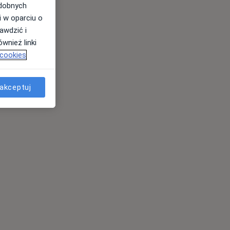
odobnych
i w oparciu o
awdzić i
wnież linki
 cookies
akceptuj