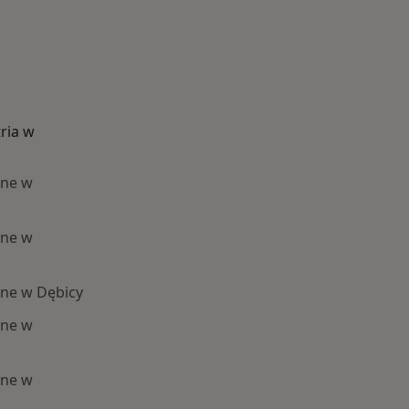
ria w
zne w
zne w
zne w Dębicy
zne w
zne w