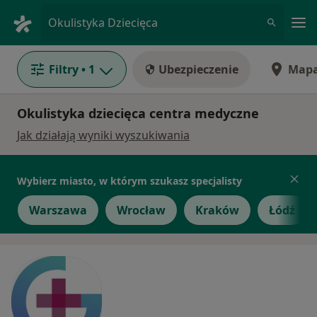
Me
Okulistyka Dziecięca
Filtry
• 1
Ubezpieczenie
Map
Okulistyka dziecięca centra medyczne
Jak działają wyniki wyszukiwania
Wybierz miasto, w którym szukasz specjalisty
Warszawa
Wrocław
Kraków
Łódź