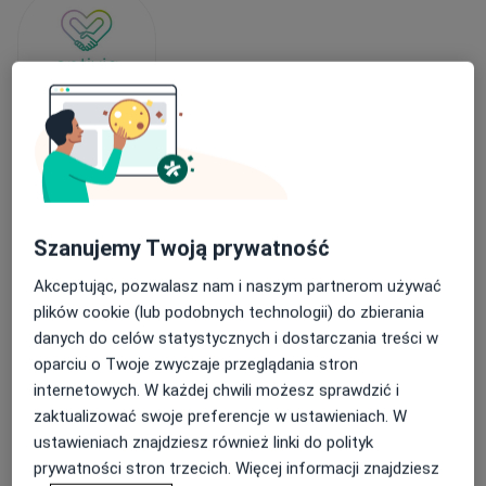
Bezpieczne płatności
Optiviamed Centrum Medyczne
·
Więcej
Okulistyka dziecięca, Laryngologia, Okulistyka
Szanujemy Twoją prywatność
1888 opinii
Akceptując, pozwalasz nam i naszym partnerom używać
Adres 1
Adres 2
Adres 3
Adres 4
Onli
plików cookie (lub podobnych technologii) do zbierania
danych do celów statystycznych i dostarczania treści w
WRZEŚNIA, ulica Zawodzie 1A/U2, Września
•
Mapa
oparciu o Twoje zwyczaje przeglądania stron
Konsultacja okulistyczna dzieci
350 zł
internetowych. W każdej chwili możesz sprawdzić i
zaktualizować swoje preferencje w ustawieniach. W
Brak dostępnych specjalistów z wolnymi terminami w tym centrum medycznym.
ustawieniach znajdziesz również linki do polityk
prywatności stron trzecich. Więcej informacji znajdziesz
Pokaż profil