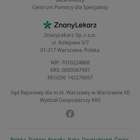
Centrum Pomocy dla Specjalisty
Kontakt
ZnanyLekarz - Strona główna
ZnanyLekarz Sp. z o.o.
ul. Kolejowa 5/7
01-217 Warszawa, Polska
NIP: ⁠7010224868
KRS: ⁠0000347997
REGON: ⁠142276657
Sąd Rejonowy dla m.st. Warszawy w Warszawie XII
Wydział Gospodarczy KRS
Facebook
otwiera się w nowej karcie
otwiera się w nowej karcie
otwiera się w nowej karcie
otwiera się w nowej karcie
otwiera się w nowej karci
otwiera się
otwi
Polska
,
Türkiye
,
España
,
Italia
,
Deutschland
,
Česko
,