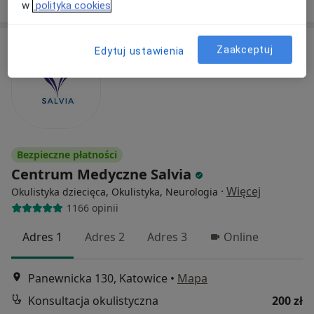
w
polityka cookies
Zaakceptuj
Edytuj ustawienia
Bezpieczne płatności
Centrum Medyczne Salvia
·
Więcej
Okulistyka dziecięca, Okulistyka, Neurologia
1166 opinii
Adres 1
Adres 2
Adres 3
Online
Panewnicka 130, Katowice
•
Mapa
Konsultacja okulistyczna
200 zł