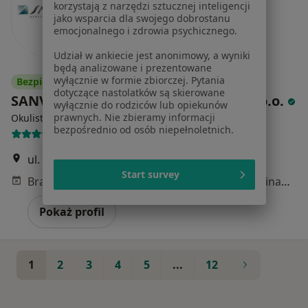
korzystają z narzędzi sztucznej inteligencji
jako wsparcia dla swojego dobrostanu
emocjonalnego i zdrowia psychicznego.
Udział w ankiecie jest anonimowy, a wyniki
będą analizowane i prezentowane
wyłącznie w formie zbiorczej. Pytania
Bezpieczne płatności
dotyczące nastolatków są skierowane
SANVIMED Centrum Medyczne Sp. z o.o.
wyłącznie do rodziców lub opiekunów
·
Więcej
prawnych. Nie zbieramy informacji
Okulistyka dziecięca, Ortopedia, Okulistyka
bezpośrednio od osób niepełnoletnich.
119 opinii
ul. Moniuszki 78, Zabrze
•
Mapa
Start survey
Brak dostępnych specjalistów z wolnymi terminami w tym centrum medycznym.
Pokaż profil
1
2
3
4
5
...
12