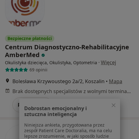
Bezpieczne płatności
Centrum Diagnostyczno-Rehabilitacyjne
AmberMed
·
Więcej
Okulistyka dziecięca, Okulistyka, Optometria
69 opinii
Bolesława Krzywoustego 2a/2, Koszalin
•
Mapa
Brak dostępnych specjalistów z wolnymi terminami w tym centrum medycznym.
Pokaż profil
Dobrostan emocjonalny i
sztuczna inteligencja
Niniejsza ankieta, przygotowana przez
zespół Patient Care Doctoralia, ma na celu
lepsze zrozumienie, w jaki sposób ludzie