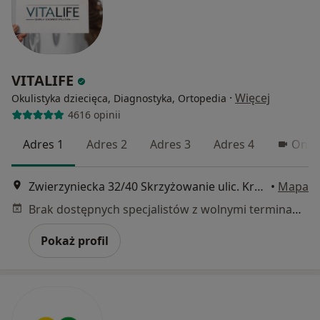
VITALIFE
·
Więcej
Okulistyka dziecięca, Diagnostyka, Ortopedia
4616 opinii
Adres 1
Adres 2
Adres 3
Adres 4
Onli
Zwierzyniecka 32/40 Skrzyżowanie ulic. Kraszewskiego i Zwierzyniecka, Poznań
•
Mapa
Brak dostępnych specjalistów z wolnymi terminami w tym centrum medycznym.
Pokaż profil