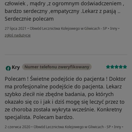
człowiek , mądry ,z ogromnym doświadczeniem ,
bardzo serdeczny ,empatyczny .Lekarz z pasją ..
Serdecznie polecam
27 lipca 2021
•
Obwód Lecznictwa Kolejowego w Gliwicach - SP
•
Inny
•
w opinii użytkownika S.Adriana
zgłoś nadużycie
Kry
Numer telefonu zweryfikowany
K
Polecam ! Świetne podejście do pacjenta ! Doktor
ma profesjonalne podejście do pacjenta. Lekarz
szybko zlecił nie zbędne badania, po których
okazało się co i jak i dziś mogę się leczyć przez to
ze choroba została wykryta wcześnie. Konkretny
specjalista. Polecam bardzo.
2 czerwca 2020
•
Obwód Lecznictwa Kolejowego w Gliwicach - SP
•
Inny
•
w opinii użytkownika Kry