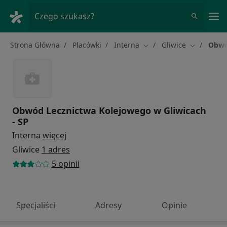
Me
Czego szukasz?
Strona Główna
Placówki
Interna
Gliwice
Obwó
Zmień miasto
Zmień mia
Obwód Lecznictwa Kolejowego w Gliwicach
- SP
Interna
więcej
Gliwice
1 adres
5 opinii
Specjaliści
Adresy
Opinie