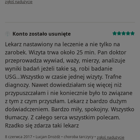
zgłoś nadużycie
Konto zostało usunięte
Lekarz nastawiony na leczenie a nie tylko na
zarobek. Wizyta trwa około 25 min. Pan doktor
przeprowadza wywiad, waży, mierzy, analizuje
wyniki badań jeżeli takie są, robi badanie
USG...Wszystko w czasie jednej wizyty. Trafne
diagnozy. Nawet dowiedziałam się więcej niż
przypuszczałam i nie koniecznie było to związane
z tym z czym przyszłam. Lekarz z bardzo dużym
doświadczeniem. Bardzo miły, spokojny. Wszystko
tłumaczy. Z całego serca wszystkim polecam.
Rzadko się zdarza taki lekarz
w opinii użytkownika Kon
8 czerwca 2017
•
Lucjan Drożdż
•
choroba tarczycy
•
zgłoś nadużycie