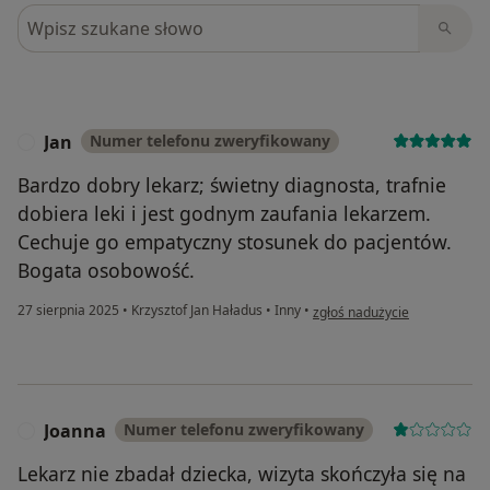
Szukaj w opiniach
Jan
Numer telefonu zweryfikowany
J
Bardzo dobry lekarz; świetny diagnosta, trafnie
dobiera leki i jest godnym zaufania lekarzem.
Cechuje go empatyczny stosunek do pacjentów.
Bogata osobowość.
w opinii użytkownika Jan
27 sierpnia 2025
•
Krzysztof Jan Haładus
•
Inny
•
zgłoś nadużycie
Joanna
Numer telefonu zweryfikowany
J
Lekarz nie zbadał dziecka, wizyta skończyła się na