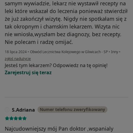
samym wywiadzie, lekarz nie wystawił recepty na
leki które wskazał do leczenia ponieważ stwierdził
że już zakończył wizytę. Nigdy nie spotkałam się z
tak okropnym i chamskim lekarzem. Wizyta nic
nie wniosła,wyszłam bez diagnozy, bez recepty.
Nie polecam i radzę omijać.
18 lipca 2024
•
Obwód Lecznictwa Kolejowego w Gliwicach - SP
•
Inny
•
w opinii użytkownika Joanna
zgłoś nadużycie
Jesteś tym lekarzem? Odpowiedz na tę opinię!
Zarejestruj się teraz
S.Adriana
Numer telefonu zweryfikowany
S
Najcudowniejszy mój Pan doktor ,wspanialy