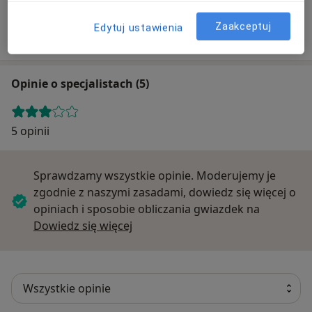
Obwód Lecznictwa Kolejowego w Gliwicach - SP
Zaakceptuj
Edytuj ustawienia
Opolska 18, 44-100 Gliwice
Opinie o specjalistach (5)
5 opinii
Sprawdzamy wszystkie opinie. Moderujemy je
zgodnie z naszymi zasadami, dowiedz się więcej o
opiniach i sposobie obliczania gwiazdek na
Dowiedz się więcej o opiniach
Dowiedz się więcej