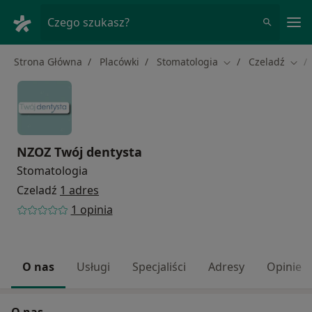
Me
Czego szukasz?
Strona Główna
Placówki
Stomatologia
Czeladź
Zmień miasto
Zmie
NZOZ Twój dentysta
Stomatologia
Czeladź
1 adres
1 opinia
O nas
Usługi
Specjaliści
Adresy
Opinie
O nas