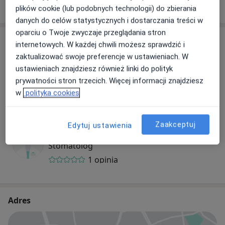
W jaki sposób ustalane są ceny?
plików cookie (lub podobnych technologii) do zbierania
danych do celów statystycznych i dostarczania treści w
oparciu o Twoje zwyczaje przeglądania stron
Specjaliści
internetowych. W każdej chwili możesz sprawdzić i
zaktualizować swoje preferencje w ustawieniach. W
ustawieniach znajdziesz również linki do polityk
dr n. med. Michał Maniara
prywatności stron trzecich. Więcej informacji znajdziesz
Stomatolog
w
polityka cookies
1 opinia
Zaakceptuj
Edytuj ustawienia
lek. dent. Mariusz Sarota
Stomatolog
1 opinia
Adres