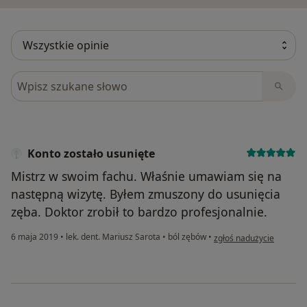
Szukaj w opiniach
Konto zostało usunięte
Mistrz w swoim fachu. Właśnie umawiam się na
następną wizytę. Byłem zmuszony do usunięcia
zęba. Doktor zrobił to bardzo profesjonalnie.
w opinii użytkownika Kon
6 maja 2019
•
lek. dent. Mariusz Sarota
•
ból zębów
•
zgłoś nadużycie