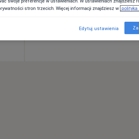
wać swoje preferencje w ustawieniach. W ustawieniach znajdziesz ró
prywatności stron trzecich. Więcej informacji znajdziesz w
polityka
Za
Edytuj ustawienia