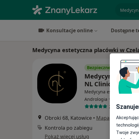
specjaliz
Konsultacje online
Dostępne t
Medycyna estetyczna placówki w Czel
Bezpieczne płatności
Medycyna Estety
NL Clinic
Medycyna estetyczna, Gin
·
Więcej
Andrologia
Szanuje
202 opinie
Obroki 68, Katowice
•
Mapa
Akceptując
technologii
Kontrola po zabiegu
Twoje zwyc
Pokaż więcej usług