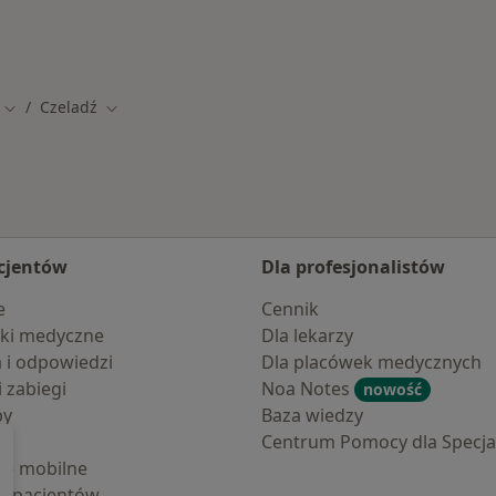
Czeladź
Zmień miasto
Zmień miasto
cjentów
Dla profesjonalistów
e
Cennik
ki medyczne
Dla lekarzy
a i odpowiedzi
Dla placówek medycznych
i zabiegi
Noa Notes
nowość
by
Baza wiedzy
Centrum Pomocy dla Specjal
cje mobilne
la pacjentów