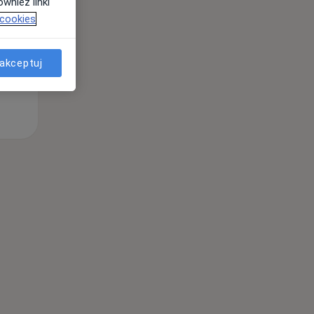
wnież linki
 cookies
akceptuj