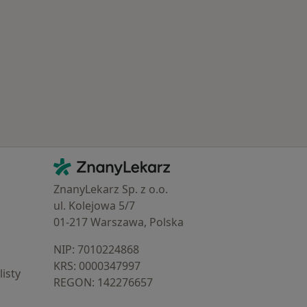
Kontakt
ZnanyLekarz - Strona główna
ZnanyLekarz Sp. z o.o.
ul. Kolejowa 5/7
01-217 Warszawa, Polska
NIP: ⁠7010224868
KRS: ⁠0000347997
isty
REGON: ⁠142276657