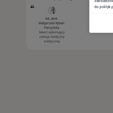
zaktualizo
do polityk 
lek. dent.
Małgorzata Rybak-
Pierzyńska
lekarz wykonujący
zabiegi medycyny
estetycznej