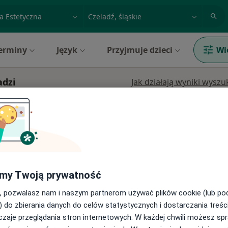
acja, badanie lub nazwisko
miasto lub dzielnica
erminy
Język
Przyjmuje dzieci
Wi
adzi
Jak działają wyniki wysz
Dziś
Jutro
Sob,
Ndz,
6 Sie
7 Sie
8 Sie
9 Sie
czna
ekologia,
Umawianie online nie jest dostępne
Pokaż profil
my Twoją prywatność
, pozwalasz nam i naszym partnerom używać plików cookie (lub p
) do zbierania danych do celów statystycznych i dostarczania treśc
zaje przeglądania stron internetowych. W każdej chwili możesz spr