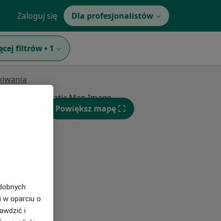
Zaloguj się
Dla profesjonalistów
ęcej filtrów
•
1
ukiwania
Pon,
Wt,
Śr,
Powiększ mapę
10 Sie
11 Sie
12 Sie
odobnych
i w oparciu o
awdzić i