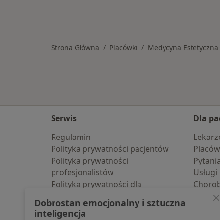
Strona Główna
Placówki
Medycyna Estetyczna
Serwis
Dla pa
Regulamin
Lekarz
Polityka prywatności pacjentów
Placów
Polityka prywatności
Pytani
profesjonalistów
Usługi 
Polityka prywatności dla
Choro
profesjonalistów, których dane
Pomoc
Dobrostan emocjonalny i sztuczna
pozyskaliśmy samodzielnie
Aplika
inteligencja
Polityka cookies
Blog d