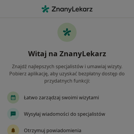
Me
Stomatologia • Czeladź, śląskie
Filtry
• 1
Ubezpieczenie
Map
Stomatologia placówki w Czeladzi
Witaj na ZnanyLekarz
Jak działają wyniki wyszukiwania
Znajdź najlepszych specjalistów i umawiaj wizyty.
Pobierz aplikację, aby uzyskać bezpłatny dostęp do
Wybierz swoje ubezpieczenie
przydatnych funkcji:
Compensa
LUX MED
Medica Polska
Łatwo zarządzaj swoimi wizytami
Wysyłaj wiadomości do specjalistów
Otrzymuj powiadomienia