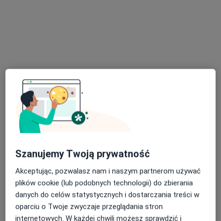
Generała Stefana Grota-Roweckiego 52, Sosnowiec
•
Mapa
Konsultacja specjalistyczna (implantologiczna, protetyczna)
od 150 zł
Pokaż więcej usług
lek. Agnieszka Szulik
lek. dent. Julita
lek. dent. Magdalena
stomatolog
Gromala-Jastrzębska
Klimczyk-Święch
stomatolog
stomatolog
Zobacz wszystkich 8 specjalistów
Brak dostępnych specjalistów z wolnymi terminami w tym centrum medycznym.
Szanujemy Twoją prywatność
Pokaż profil
Akceptując, pozwalasz nam i naszym partnerom używać
plików cookie (lub podobnych technologii) do zbierania
danych do celów statystycznych i dostarczania treści w
oparciu o Twoje zwyczaje przeglądania stron
internetowych. W każdej chwili możesz sprawdzić i