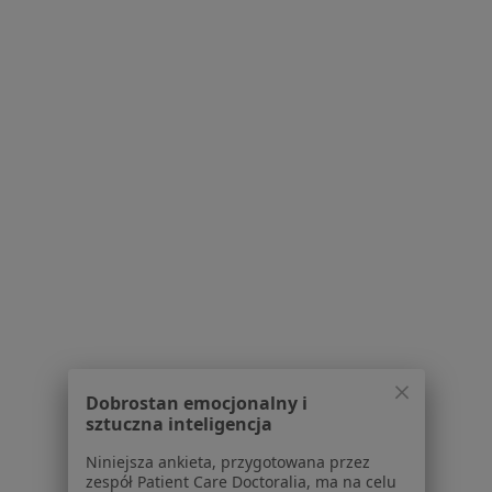
Pokaż profil
Centrum Medyczne Grupa LUX MED –
Katowice, ul. Sokolska 29
·
Więcej
Stomatologia, Interna, Medycyna rodzinna
119 opinii
ul. Sokolska 29, Katowice
•
Mapa
Dobrostan emocjonalny i
sztuczna inteligencja
Konsultacja protetyczna
Niniejsza ankieta, przygotowana przez
Brak dostępnych specjalistów z wolnymi terminami w tym centrum medycznym.
zespół Patient Care Doctoralia, ma na celu