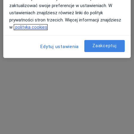
zaktualizować swoje preferencje w ustawieniach. W
ustawieniach znajdziesz również linki do polityk
prywatności stron trzecich. Więcej informacji znajdziesz
w
polityka cookies
Uni-Med Centrum Medyczno-
Stomatologiczne
Zaakceptuj
Edytuj ustawienia
·
Więcej
Stomatologia, Medycyna rodzinna, Interna
953 opinie
Kukułek 45, Sosnowiec
•
Mapa
Konsultacja stomatologiczna
200 zł
lek. dent. Zbigniew
lek. dent. Krzysztof
Bazarnik
Zieliński
stomatolog
stomatolog
Brak dostępnych specjalistów z wolnymi terminami w tym centrum medycznym.