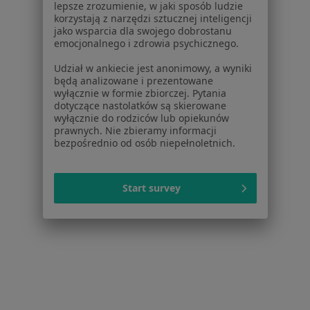
lepsze zrozumienie, w jaki sposób ludzie
Pokaż profil
korzystają z narzędzi sztucznej inteligencji
jako wsparcia dla swojego dobrostanu
emocjonalnego i zdrowia psychicznego.
Udział w ankiecie jest anonimowy, a wyniki
będą analizowane i prezentowane
wyłącznie w formie zbiorczej. Pytania
dotyczące nastolatków są skierowane
wyłącznie do rodziców lub opiekunów
prawnych. Nie zbieramy informacji
bezpośrednio od osób niepełnoletnich.
Duo Medica Stomatologia
Start survey
Stomatologia
3 opinie
Grabowa 1D, Katowice
•
Mapa
Brak dostępnych specjalistów z wolnymi terminami w tym centrum medycznym.
Pokaż profil