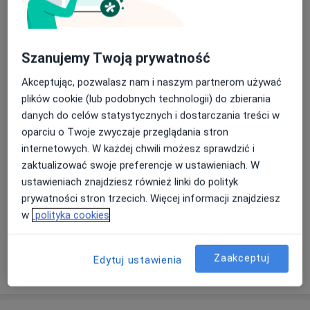
Internista, Lekarz medycyny pracy
13 opinii
Szanujemy Twoją prywatność
lek. Katarzyna Primowicz - Niczyporuk
Akceptując, pozwalasz nam i naszym partnerom używać
Internista, Alergolog
plików cookie (lub podobnych technologii) do zbierania
9 opinii
danych do celów statystycznych i dostarczania treści w
oparciu o Twoje zwyczaje przeglądania stron
Agnieszka Szwiec-Obal
internetowych. W każdej chwili możesz sprawdzić i
Internista
zaktualizować swoje preferencje w ustawieniach. W
3 opinie
ustawieniach znajdziesz również linki do polityk
prywatności stron trzecich. Więcej informacji znajdziesz
w
polityka cookies
Andrzej Boduła
Internista
Zaakceptuj
Edytuj ustawienia
3 opinie