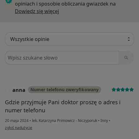
opiniach i sposobie obliczania gwiazdek na
Dowiedz się więcej o opiniach
Dowiedz się więcej
Szukaj w opiniach
anna
Numer telefonu zweryfikowany
A
Gdzie przyjmuje Pani doktor proszę o adres i
numer telefonu
20 maja 2024
•
lek. Katarzyna Primowicz - Niczyporuk
•
Inny
•
w opinii użytkownika anna
zgłoś nadużycie