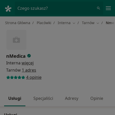
Me
Czego szukasz?
Strona Główna
Placówki
Interna
Tarnów
Nmed
Zmień miasto
Zmień mia
nMedica
Interna
więcej
Tarnów
1 adres
4 opinie
Usługi
Specjaliści
Adresy
Opinie
Usługi