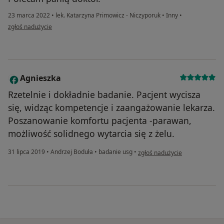
23 marca 2022
•
lek. Katarzyna Primowicz - Niczyporuk
•
Inny
•
w opinii użytkownika Pacjent
zgłoś nadużycie
Agnieszka
A
Rzetelnie i dokładnie badanie. Pacjent wycisza
się, widząc kompetencje i zaangażowanie lekarza.
Poszanowanie komfortu pacjenta -parawan,
możliwość solidnego wytarcia się z żelu.
w opinii użytkownika Agnieszka
31 lipca 2019
•
Andrzej Boduła
•
badanie usg
•
zgłoś nadużycie