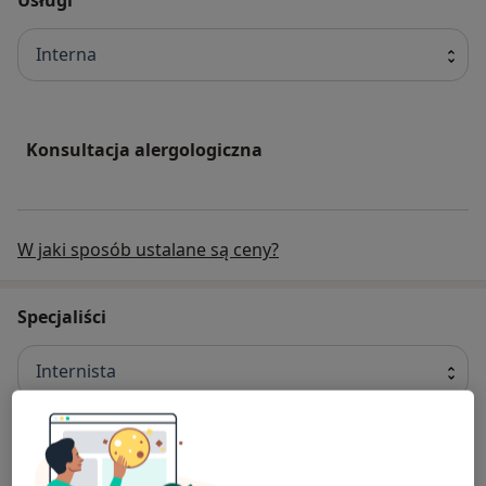
Interna
Konsultacja alergologiczna
W jaki sposób ustalane są ceny?
Specjaliści
Internista
Krzysztof Nachel