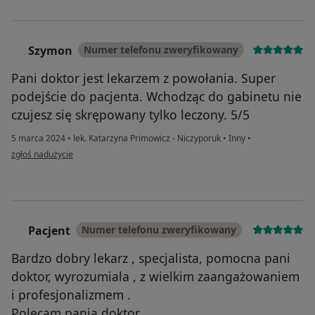
Szymon
Numer telefonu zweryfikowany
S
Pani doktor jest lekarzem z powołania. Super
podejście do pacjenta. Wchodząc do gabinetu nie
czujesz się skrępowany tylko leczony. 5/5
5 marca 2024
•
lek. Katarzyna Primowicz - Niczyporuk
•
Inny
•
w opinii użytkownika Szymon
zgłoś nadużycie
Pacjent
Numer telefonu zweryfikowany
P
Bardzo dobry lekarz , specjalista, pomocna pani
doktor, wyrozumiala , z wielkim zaangażowaniem
i profesjonalizmem .
Polecam panią doktor.