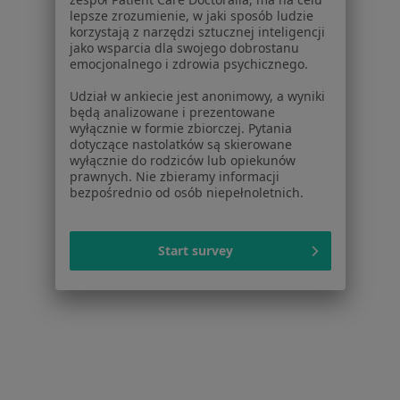
Niewydolność serca w Tarnowie
lepsze zrozumienie, w jaki sposób ludzie
korzystają z narzędzi sztucznej inteligencji
Zaburzenia rytmu serca w Tarnowie
jako wsparcia dla swojego dobrostanu
emocjonalnego i zdrowia psychicznego.
Wady serca w Tarnowie
Udział w ankiecie jest anonimowy, a wyniki
Zawał serca w Tarnowie
będą analizowane i prezentowane
wyłącznie w formie zbiorczej. Pytania
Więcej (15)
dotyczące nastolatków są skierowane
wyłącznie do rodziców lub opiekunów
Więcej w kategorii: Schorzenia w Tarnowie
prawnych. Nie zbieramy informacji
bezpośrednio od osób niepełnoletnich.
Choroba Wieńcowa Specjaliści W Tarnowie
Start survey
Serwis
Regulamin