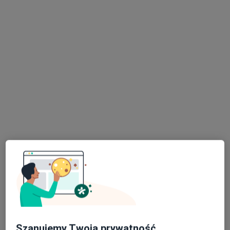
lek. Patrycja Ciurla - Śpiewak
·
Więcej
Kardiolog
28 opinii
Rydza-Śmigłego 5, Tarnów
•
Mapa
Centrum Zdrowia Tarnów
Konsultacja kardiologiczna (kolejna wizyta)
250 zł
Specjalista nie oferuje umawiania online pod tym adresem.
Poproś o wizytę
Szanujemy Twoją prywatność