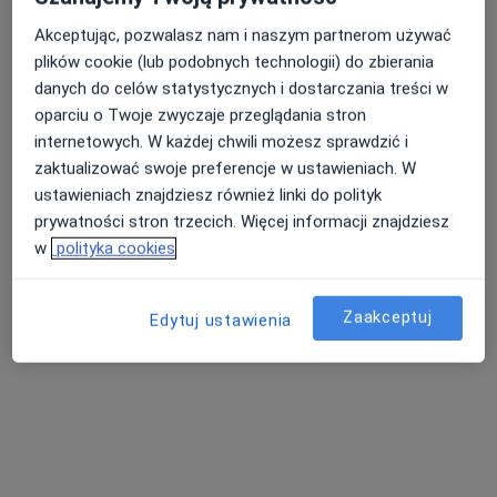
Akceptując, pozwalasz nam i naszym partnerom używać
plików cookie (lub podobnych technologii) do zbierania
lek. Mariusz Czyżycki
danych do celów statystycznych i dostarczania treści w
·
Więcej
Kardiolog
oparciu o Twoje zwyczaje przeglądania stron
41 opinii
internetowych. W każdej chwili możesz sprawdzić i
Siewna 22, Tarnów
•
Mapa
zaktualizować swoje preferencje w ustawieniach. W
Cormed
ustawieniach znajdziesz również linki do polityk
prywatności stron trzecich. Więcej informacji znajdziesz
Konsultacja kardiologiczna (pierwsza wizyta)
300 zł
w
polityka cookies
Specjalista nie oferuje umawiania online pod tym adresem.
Poproś o wizytę
Zaakceptuj
Edytuj ustawienia