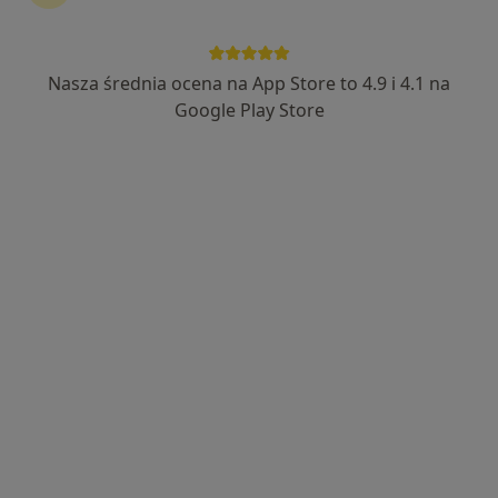
Nasza średnia ocena na App Store to 4.9 i 4.1 na
lek. Aleksandra Wróblewska
Google Play Store
·
Więcej
Kardiolog
110 opinii
Szpitalna 13, Tarnów
•
Mapa
Specjalistyczny Szpital im. E. Szczeklika w Tarnowie
Konsultacja kardiologiczna
Brak ceny
Specjalista nie oferuje umawiania online pod tym adresem.
Poproś o wizytę