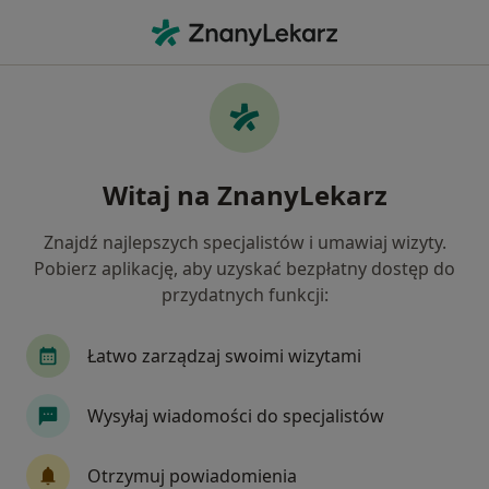
Me
Choroba Wieńcowa • Tarnów, małopolskie
Filtry
• 1
Ubezpieczenie
Map
Choroba wieńcowa specjaliści w Tarnowie
Witaj na ZnanyLekarz
Jak działają wyniki wyszukiwania
Znajdź najlepszych specjalistów i umawiaj wizyty.
Pobierz aplikację, aby uzyskać bezpłatny dostęp do
Jakiego specjalisty szukasz?
przydatnych funkcji:
Kardiolog
Internista
Chirurg
Dermat
Łatwo zarządzaj swoimi wizytami
Wysyłaj wiadomości do specjalistów
Otrzymuj powiadomienia