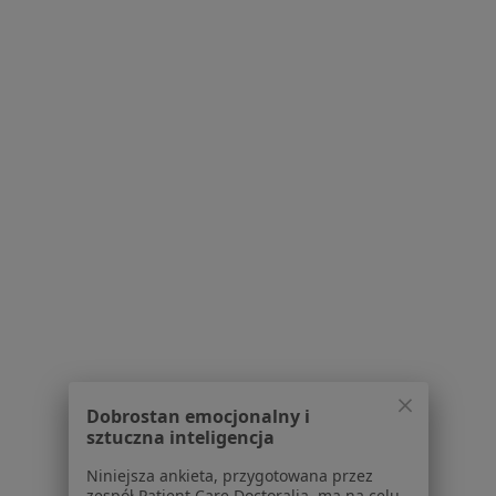
Pokaż profil
Powiązane wyszukiwania
W pobliżu Tarnowa
Choroba wieńcowa w Nowym Sączu
Choroba wieńcowa w Bochni
Choroba wieńcowa w Jasle
Choroba wieńcowa w Mielcu
Choroba wieńcowa w
Więcej (2)
Więcej w kategorii: W pobliżu Tarnowa
Dobrostan emocjonalny i
sztuczna inteligencja
Schorzenia w Tarnowie
Nadciśnienie tętnicze w Tarnowie
Niniejsza ankieta, przygotowana przez
zespół Patient Care Doctoralia, ma na celu