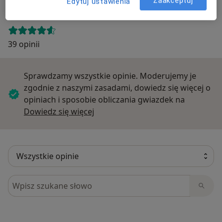
Zaakceptuj
Edytuj ustawienia
Opinie o specjalistach (39)
39 opinii
Sprawdzamy wszystkie opinie. Moderujemy je
zgodnie z naszymi zasadami, dowiedz się więcej o
opiniach i sposobie obliczania gwiazdek na
Dowiedz się więcej o opiniach
Dowiedz się więcej
Szukaj w opiniach