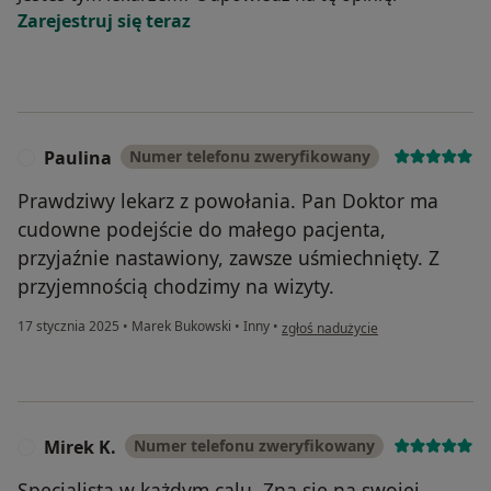
Zarejestruj się teraz
Paulina
Numer telefonu zweryfikowany
P
Prawdziwy lekarz z powołania. Pan Doktor ma
cudowne podejście do małego pacjenta,
przyjaźnie nastawiony, zawsze uśmiechnięty. Z
przyjemnością chodzimy na wizyty.
w opinii użytkownika Paulina
17 stycznia 2025
•
Marek Bukowski
•
Inny
•
zgłoś nadużycie
Mirek K.
Numer telefonu zweryfikowany
M
Specjalista w każdym calu. Zna się na swojej