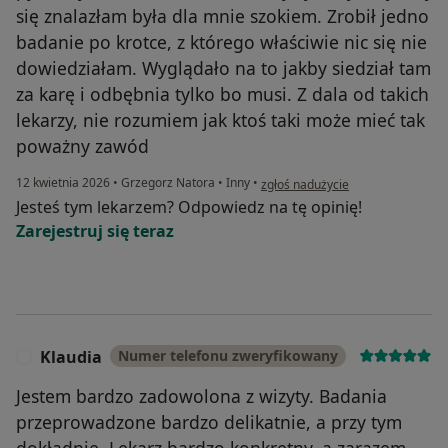
się znalazłam była dla mnie szokiem. Zrobił jedno
badanie po krotce, z którego właściwie nic się nie
dowiedziałam. Wyglądało na to jakby siedział tam
za karę i odbębnia tylko bo musi. Z dala od takich
lekarzy, nie rozumiem jak ktoś taki może mieć tak
poważny zawód
w opinii użytkownika Aaa
12 kwietnia 2026
•
Grzegorz Natora
•
Inny
•
zgłoś nadużycie
Jesteś tym lekarzem? Odpowiedz na tę opinię!
Zarejestruj się teraz
Klaudia
Numer telefonu zweryfikowany
K
Jestem bardzo zadowolona z wizyty. Badania
przeprowadzone bardzo delikatnie, a przy tym
dokładnie. Lekarz bardzo konkretny, a zarazem