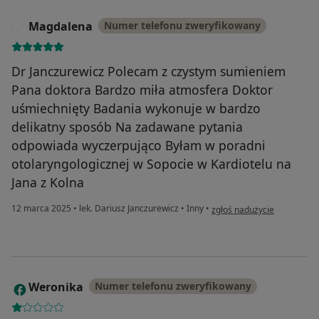
Magdalena
Numer telefonu zweryfikowany
M
Dr Janczurewicz Polecam z czystym sumieniem
Pana doktora Bardzo miła atmosfera Doktor
uśmiechnięty Badania wykonuje w bardzo
delikatny sposób Na zadawane pytania
odpowiada wyczerpująco Byłam w poradni
otolaryngologicznej w Sopocie w Kardiotelu na
Jana z Kolna
w opinii użytkownika Magd
12 marca 2025
•
lek. Dariusz Janczurewicz
•
Inny
•
zgłoś nadużycie
Weronika
Numer telefonu zweryfikowany
W