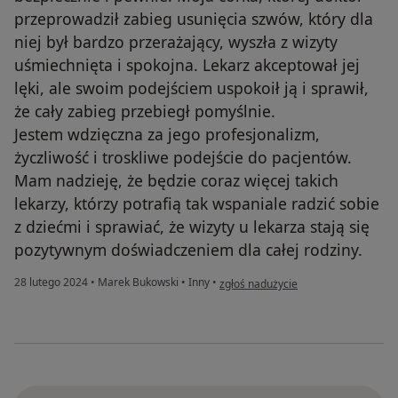
przeprowadził zabieg usunięcia szwów, który dla
niej był bardzo przerażający, wyszła z wizyty
uśmiechnięta i spokojna. Lekarz akceptował jej
lęki, ale swoim podejściem uspokoił ją i sprawił,
że cały zabieg przebiegł pomyślnie.
Jestem wdzięczna za jego profesjonalizm,
życzliwość i troskliwe podejście do pacjentów.
Mam nadzieję, że będzie coraz więcej takich
lekarzy, którzy potrafią tak wspaniale radzić sobie
z dziećmi i sprawiać, że wizyty u lekarza stają się
pozytywnym doświadczeniem dla całej rodziny.
w opinii użytkownika Alicja (matka)
28 lutego 2024
•
Marek Bukowski
•
Inny
•
zgłoś nadużycie