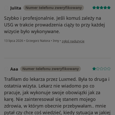
Julita
Numer telefonu zweryfikowany
J
Szybko i profesjonalnie. Jeśli komuś zależy na
USG w trakcie prowadzenia ciąży to przy każdej
wizycie było wykonywane.
w opinii użytkownika Julita
13 lipca 2026
•
Grzegorz Natora
•
Inny
•
zgłoś nadużycie
Aaa
Numer telefonu zweryfikowany
A
Trafiłam do lekarza przez Luxmed. Była to druga i
ostatnia wizyta. Lekarz nie wiadomo po co
pracuje, jak wykonuje swoje obowiązki jak za
karę. Nie zainteresował się stanem mojego
zdrowia, w którym obecnie przebywałam.. mnie
pytał czy chce coś wiedzieć, kiedy sytuacja w jakiej