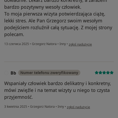
bardzo pozytywny wesoły człowiek.
To moja pierwsza wizyta potwierdzająca ciążę,
lekki stres. Ale Pan Grzegorz swoim wesołym
podejściem rozluźnił całą sytuację. Z mojej strony
polecam.
w opinii użytkownika Klaudia
13 czerwca 2025
•
Grzegorz Natora
•
Inny
•
zgłoś nadużycie
Bb
Numer telefonu zweryfikowany
B
Wspaniały człowiek bardzo delikatny i konkretny,
mówi zwięźle i na temat wizyty u niego to czysta
przyjemność.
w opinii użytkownika Bb
3 kwietnia 2025
•
Grzegorz Natora
•
Inny
•
zgłoś nadużycie