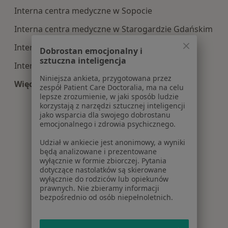
Interna centra medyczne w Sopocie
Interna centra medyczne w Starogardzie Gdańskim
Interna centra medyczne w Tczewie
Dobrostan emocjonalny i
sztuczna inteligencja
Interna centra medyczne w Wejherowie
Niniejsza ankieta, przygotowana przez
Więcej (13)
zespół Patient Care Doctoralia, ma na celu
Więcej w kategorii: Centra medyczne Interna w
lepsze zrozumienie, w jaki sposób ludzie
korzystają z narzędzi sztucznej inteligencji
jako wsparcia dla swojego dobrostanu
emocjonalnego i zdrowia psychicznego.
Udział w ankiecie jest anonimowy, a wyniki
będą analizowane i prezentowane
wyłącznie w formie zbiorczej. Pytania
dotyczące nastolatków są skierowane
wyłącznie do rodziców lub opiekunów
prawnych. Nie zbieramy informacji
bezpośrednio od osób niepełnoletnich.