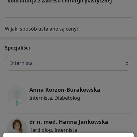
Konsultacja z zakresu chirurgii plastycznej
W jaki sposób ustalane są ceny?
Specjaliści
Internista
Anna Korzon-Burakowska
Internista, Diabetolog
dr n. med. Hanna Jankowska
Kardiolog, Internista