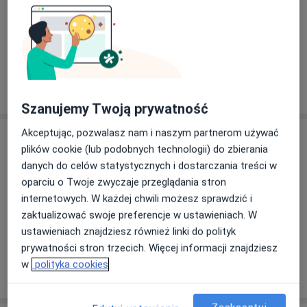
57 opinii
Iwona Zamorska - Kozłowska
Gastrolog, Internista
5 opinii
Szanujemy Twoją prywatność
Akceptując, pozwalasz nam i naszym partnerom używać
Adres
plików cookie (lub podobnych technologii) do zbierania
danych do celów statystycznych i dostarczania treści w
oparciu o Twoje zwyczaje przeglądania stron
Powiększ mapę
internetowych. W każdej chwili możesz sprawdzić i
zaktualizować swoje preferencje w ustawieniach. W
ustawieniach znajdziesz również linki do polityk
prywatności stron trzecich. Więcej informacji znajdziesz
Niepubliczny Zakład Opieki Zrowotnej Stogi
w
polityka cookies
Stryjewskiego 29, 80-631 Gdańsk