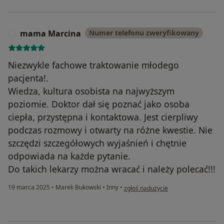
mama Marcina
Numer telefonu zweryfikowany
M
Niezwykle fachowe traktowanie młodego
pacjenta!.
Wiedza, kultura osobista na najwyższym
poziomie. Doktor dał się poznać jako osoba
ciepła, przystępna i kontaktowa. Jest cierpliwy
podczas rozmowy i otwarty na różne kwestie. Nie
szczędzi szczegółowych wyjaśnień i chętnie
odpowiada na każde pytanie.
Do takich lekarzy można wracać i należy polecać!!!
w opinii użytkownika mama Marcina
19 marca 2025
•
Marek Bukowski
•
Inny
•
zgłoś nadużycie