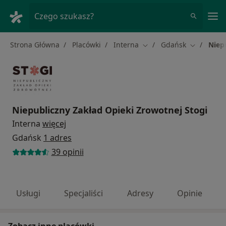
Me
Czego szukasz?
Strona Główna
Placówki
Interna
Gdańsk
Niep
Zmień miasto
Zmień mia
Niepubliczny Zakład Opieki Zrowotnej Stogi
Interna
więcej
Gdańsk
1 adres
39 opinii
Usługi
Specjaliści
Adresy
Opinie
Zobacz inne placówki