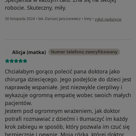
robocie. Skuteczny, miły.
w opinii użytkownika Mir
30 listopada 2024
•
lek. Dariusz Janczurewicz
•
Inny
•
zgłoś nadużycie
Alicja (matka)
Numer telefonu zweryfikowany
A
Chciałabym gorąco polecić pana doktora jako
chirurga dziecięcego. Jego podejście do dzieci jest
naprawdę wspaniałe. Jest niezwykle cierpliwy i
wykazuje ogromną empatię wobec swoich małych
pacjentów.
Jestem pod ogromnym wrażeniem, jak doktor
potrafi rozmawiać z dziećmi i tłumaczyć im każdy
krok zabiegu w sposób, który pozwala im czuć się
bezpiecznie i pewnie. Moja córka, której doktor