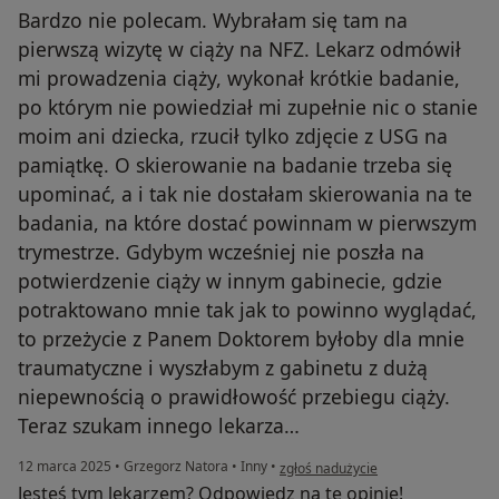
Bardzo nie polecam. Wybrałam się tam na
pierwszą wizytę w ciąży na NFZ. Lekarz odmówił
mi prowadzenia ciąży, wykonał krótkie badanie,
po którym nie powiedział mi zupełnie nic o stanie
moim ani dziecka, rzucił tylko zdjęcie z USG na
pamiątkę. O skierowanie na badanie trzeba się
upominać, a i tak nie dostałam skierowania na te
badania, na które dostać powinnam w pierwszym
trymestrze. Gdybym wcześniej nie poszła na
potwierdzenie ciąży w innym gabinecie, gdzie
potraktowano mnie tak jak to powinno wyglądać,
to przeżycie z Panem Doktorem byłoby dla mnie
traumatyczne i wyszłabym z gabinetu z dużą
niepewnością o prawidłowość przebiegu ciąży.
Teraz szukam innego lekarza…
w opinii użytkownika Weronika
12 marca 2025
•
Grzegorz Natora
•
Inny
•
zgłoś nadużycie
Jesteś tym lekarzem? Odpowiedz na tę opinię!