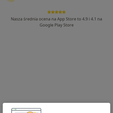
ORTO SPORT CENTER
·
Więcej
Neurologia, Ortopedia, Ortopedia dziecięca
Nasza średnia ocena na App Store to 4.9 i 4.1 na
3421 opinii
Google Play Store
Bursaki 29b, Krosno
•
Mapa
Brak dostępnych specjalistów z wolnymi terminami w tym centrum medycznym.
Pokaż profil
ERA-MED Przychodnia Lekarska Sp. z o.o.