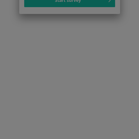
Cennik
Start survey
Dla lekarzy
Dla placówek medycznych
Noa Notes
nowość
Baza wiedzy
Centrum Pomocy dla Specjalisty
Kontakt
ZnanyLekarz - Strona główna
ZnanyLekarz Sp. z o.o.
ul. Kolejowa 5/7
01-217 Warszawa, Polska
NIP: ⁠7010224868
KRS: ⁠0000347997
REGON: ⁠142276657
Sąd Rejonowy dla m.st. Warszawy w Warszawie XII
Wydział Gospodarczy KRS