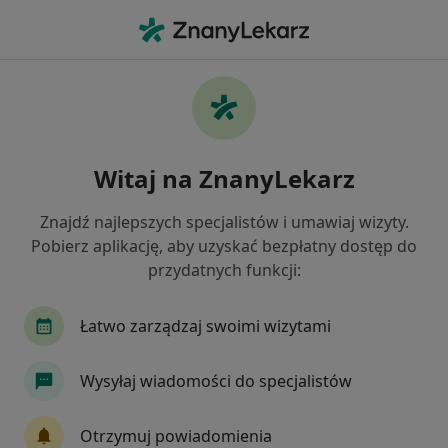
Me
Neurologia • Krosno, podkarpackie
Filtry
• 1
Ubezpieczenie
Map
Neurologia placówki w Krosnie
Witaj na ZnanyLekarz
Jak działają wyniki wyszukiwania
Znajdź najlepszych specjalistów i umawiaj wizyty.
Pobierz aplikację, aby uzyskać bezpłatny dostęp do
Wybierz swoje ubezpieczenie
przydatnych funkcji:
Łatwo zarządzaj swoimi wizytami
Wysyłaj wiadomości do specjalistów
Otrzymuj powiadomienia