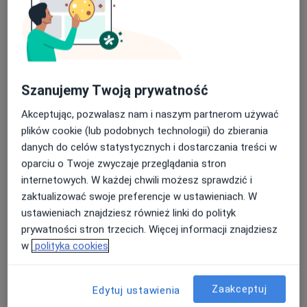
·
Więcej
Neurologia, Medycyna pracy, Psychiatria
40 opinii
Korczyńska 49, Krosno
•
Mapa
Konsultacja neurologiczna
od 200 zł
Szanujemy Twoją prywatność
Pokaż więcej usług
Akceptując, pozwalasz nam i naszym partnerom używać
plików cookie (lub podobnych technologii) do zbierania
danych do celów statystycznych i dostarczania treści w
dr n. med. Artur
oparciu o Twoje zwyczaje przeglądania stron
Rydzyk
lekarz medycyny
internetowych. W każdej chwili możesz sprawdzić i
pracy
zaktualizować swoje preferencje w ustawieniach. W
ustawieniach znajdziesz również linki do polityk
Brak dostępnych specjalistów z wolnymi terminami w tym centrum medycznym.
prywatności stron trzecich. Więcej informacji znajdziesz
Pokaż profil
w
polityka cookies
Zaakceptuj
Edytuj ustawienia