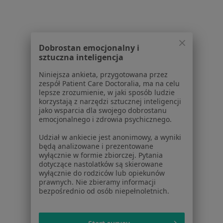
Dostępność
O nas
Praca
Rekrutujemy!
Partnerzy
Dobrostan emocjonalny i
Centrum prasowe
sztuczna inteligencja
Kontakt
Niniejsza ankieta, przygotowana przez
Dla pacjentów
zespół Patient Care Doctoralia, ma na celu
lepsze zrozumienie, w jaki sposób ludzie
Lekarze
korzystają z narzędzi sztucznej inteligencji
jako wsparcia dla swojego dobrostanu
Placówki medyczne
emocjonalnego i zdrowia psychicznego.
Pytania i odpowiedzi
Usługi i zabiegi
Udział w ankiecie jest anonimowy, a wyniki
będą analizowane i prezentowane
Choroby
wyłącznie w formie zbiorczej. Pytania
Pomoc
dotyczące nastolatków są skierowane
Aplikacje mobilne
wyłącznie do rodziców lub opiekunów
prawnych. Nie zbieramy informacji
Blog dla pacjentów
bezpośrednio od osób niepełnoletnich.
Dla profesjonalistów