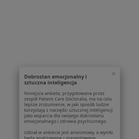
Serwis
Regulamin
Polityka prywatności pacjentów
Polityka prywatności profesjonalistów
Polityka prywatności dla profesjonalistów, których
dane pozyskaliśmy samodzielnie
Polityka cookies
Jak działają wyniki wyszukiwania
Dobrostan emocjonalny i
Dostępność
sztuczna inteligencja
O nas
Niniejsza ankieta, przygotowana przez
Praca
Rekrutujemy!
zespół Patient Care Doctoralia, ma na celu
Partnerzy
lepsze zrozumienie, w jaki sposób ludzie
korzystają z narzędzi sztucznej inteligencji
Centrum prasowe
jako wsparcia dla swojego dobrostanu
Kontakt
emocjonalnego i zdrowia psychicznego.
Dla pacjentów
Udział w ankiecie jest anonimowy, a wyniki
będą analizowane i prezentowane