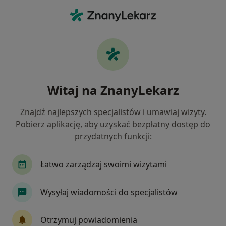
Me
Kardiologia • Krosno, podkarpackie
Filtry
• 1
Ubezpieczenie
Map
Kardiologia placówki w Krosnie
Witaj na ZnanyLekarz
Jak działają wyniki wyszukiwania
Znajdź najlepszych specjalistów i umawiaj wizyty.
Pobierz aplikację, aby uzyskać bezpłatny dostęp do
Wybierz swoje ubezpieczenie
przydatnych funkcji:
Łatwo zarządzaj swoimi wizytami
Wysyłaj wiadomości do specjalistów
Otrzymuj powiadomienia