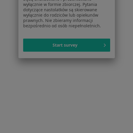
Lekarze
wyłącznie w formie zbiorczej. Pytania
dotyczące nastolatków są skierowane
Placówki medyczne
wyłącznie do rodziców lub opiekunów
Pytania i odpowiedzi
prawnych. Nie zbieramy informacji
Usługi i zabiegi
bezpośrednio od osób niepełnoletnich.
Choroby
Pomoc
Start survey
Aplikacje mobilne
Blog dla pacjentów
Dla profesjonalistów
Cennik
Dla lekarzy
Dla placówek medycznych
Noa Notes
nowość
Baza wiedzy
Centrum Pomocy dla Specjalisty
Kontakt
ZnanyLekarz - Strona główna