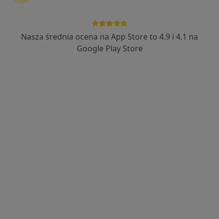
ORTO SPORT CENTER
·
Więcej
Kardiologia, Ortopedia, Ortopedia dziecięca
Nasza średnia ocena na App Store to 4.9 i 4.1 na
3421 opinii
Google Play Store
Bursaki 29b, Krosno
•
Mapa
Brak dostępnych specjalistów z wolnymi terminami w tym centrum medycznym.
Pokaż profil
Centrum Medyczne Medimar
·
Więcej
Kardiologia, Ginekologia, Okulistyka