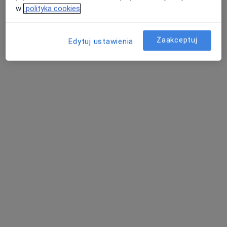
Konsultacja kardiologiczna
od 250 zł
w
polityka cookies
Brak dostępnych specjalistów z wolnymi terminami w tym centrum medycznym.
Zaakceptuj
Pokaż profil
Edytuj ustawienia
Dostępni specjaliści
Specjaliści znajdują się poza Krosno, podkarpackie,
w obszarach bliskich Twojemu wyszukiwaniu.
Bezpieczne płatności