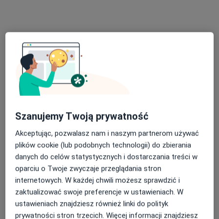
Rzeszowska 11, Frysztak
•
Mapa
Brak dostępnych specjalistów z wolnymi terminami w tym centrum medycznym.
Pokaż profil
Szanujemy Twoją prywatność
Akceptując, pozwalasz nam i naszym partnerom używać
plików cookie (lub podobnych technologii) do zbierania
danych do celów statystycznych i dostarczania treści w
Centrum Medyczne Dębina
oparciu o Twoje zwyczaje przeglądania stron
·
Więcej
Kardiologia, Kardiologia dziecięca, Nefrologia
internetowych. W każdej chwili możesz sprawdzić i
12 opinii
zaktualizować swoje preferencje w ustawieniach. W
ustawieniach znajdziesz również linki do polityk
Krościenko Wyżne, Kasztanowa 2 B, Krosno
•
Mapa
prywatności stron trzecich. Więcej informacji znajdziesz