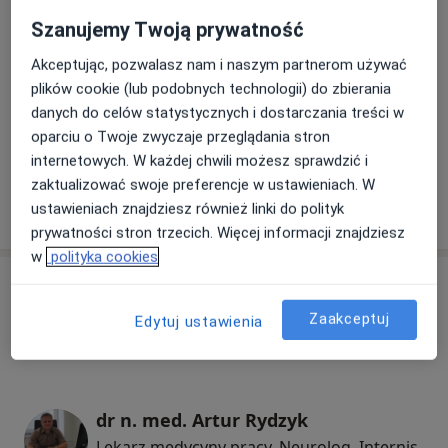
Badania uczniów, studentów i doktorantów
Szanujemy Twoją prywatność
badania uczniów, studentów i doktora
80 zł
Szczegóły
Akceptując, pozwalasz nam i naszym partnerom używać
plików cookie (lub podobnych technologii) do zbierania
Konsultacja lekarska
danych do celów statystycznych i dostarczania treści w
Konsultacja lekarska
Od 150 zł
Szczegóły
oparciu o Twoje zwyczaje przeglądania stron
internetowych. W każdej chwili możesz sprawdzić i
zaktualizować swoje preferencje w ustawieniach. W
ustawieniach znajdziesz również linki do polityk
W jaki sposób ustalane są ceny?
prywatności stron trzecich. Więcej informacji znajdziesz
w
polityka cookies
Specjaliści
Zaakceptuj
Edytuj ustawienia
Lekarz medycyny pracy
dr n. med. Artur Rydzyk
Lekarz medycyny pracy, Neurolog, Internista