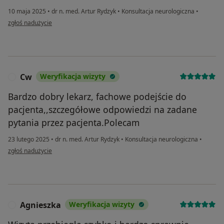
10 maja 2025
•
dr n. med. Artur Rydzyk
•
Konsultacja neurologiczna
•
w opinii użytkownika ZG
zgłoś nadużycie
Cw
Weryfikacja wizyty
C
Bardzo dobry lekarz, fachowe podejście do
pacjenta,,szczegółowe odpowiedzi na zadane
pytania przez pacjenta.Polecam
23 lutego 2025
•
dr n. med. Artur Rydzyk
•
Konsultacja neurologiczna
•
w opinii użytkownika Cw
zgłoś nadużycie
Agnieszka
Weryfikacja wizyty
A