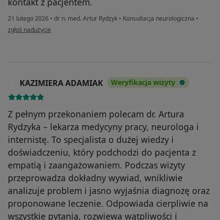
kontakt z pacjentem.
21 lutego 2026
•
dr n. med. Artur Rydzyk
•
Konsultacja neurologiczna
•
w opinii użytkownika E.J.
zgłoś nadużycie
KAZIMIERA ADAMIAK
Weryfikacja wizyty
K
Z pełnym przekonaniem polecam dr. Artura
Rydzyka – lekarza medycyny pracy, neurologa i
internistę. To specjalista o dużej wiedzy i
doświadczeniu, który podchodzi do pacjenta z
empatią i zaangażowaniem. Podczas wizyty
przeprowadza dokładny wywiad, wnikliwie
analizuje problem i jasno wyjaśnia diagnozę oraz
proponowane leczenie. Odpowiada cierpliwie na
wszystkie pytania, rozwiewa wątpliwości i