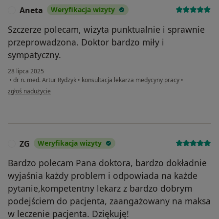
Aneta
Weryfikacja wizyty
A
Szczerze polecam, wizyta punktualnie i sprawnie
przeprowadzona. Doktor bardzo miły i
sympatyczny.
28 lipca 2025
•
dr n. med. Artur Rydzyk
•
konsultacja lekarza medycyny pracy
•
w opinii użytkownika Aneta
zgłoś nadużycie
ZG
Weryfikacja wizyty
Z
Bardzo polecam Pana doktora, bardzo dokładnie
wyjaśnia każdy problem i odpowiada na każde
pytanie,kompetentny lekarz z bardzo dobrym
podejściem do pacjenta, zaangażowany na maksa
w leczenie pacjenta. Dziękuję!