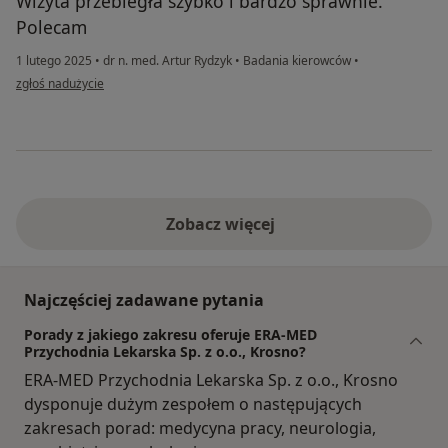
Wizyta przebiegła szybko i bardzo sprawnie.
Polecam
1 lutego 2025
•
dr n. med. Artur Rydzyk
•
Badania kierowców
•
w opinii użytkownika Agnieszka
zgłoś nadużycie
Zobacz więcej
Najczęściej zadawane pytania
Porady z jakiego zakresu oferuje ERA-MED
Przychodnia Lekarska Sp. z o.o., Krosno?
ERA-MED Przychodnia Lekarska Sp. z o.o., Krosno
dysponuje dużym zespołem o następujących
zakresach porad: medycyna pracy, neurologia,