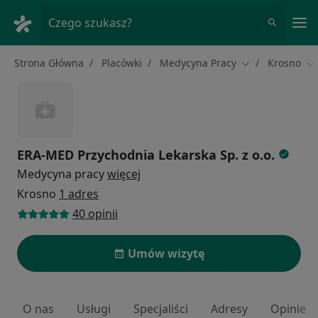
Me
Czego szukasz?
Strona Główna
Placówki
Medycyna Pracy
Krosno
Zmień miasto
Zm
ERA-MED Przychodnia Lekarska Sp. z o.o.
Medycyna pracy
więcej
Krosno
1 adres
40 opinii
Umów wizytę
O nas
Usługi
Specjaliści
Adresy
Opinie