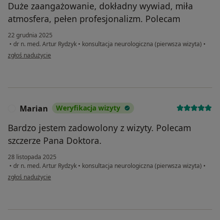
Duże zaangażowanie, dokładny wywiad, miła
atmosfera, pełen profesjonalizm. Polecam
22 grudnia 2025
•
dr n. med. Artur Rydzyk
•
konsultacja neurologiczna (pierwsza wizyta)
•
w opinii użytkownika Paweł
zgłoś nadużycie
Marian
Weryfikacja wizyty
M
Bardzo jestem zadowolony z wizyty. Polecam
szczerze Pana Doktora.
28 listopada 2025
•
dr n. med. Artur Rydzyk
•
konsultacja neurologiczna (pierwsza wizyta)
•
w opinii użytkownika Marian
zgłoś nadużycie