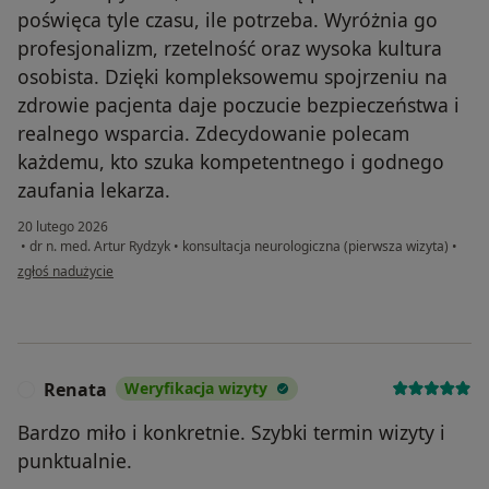
poświęca tyle czasu, ile potrzeba. Wyróżnia go
profesjonalizm, rzetelność oraz wysoka kultura
osobista. Dzięki kompleksowemu spojrzeniu na
zdrowie pacjenta daje poczucie bezpieczeństwa i
realnego wsparcia. Zdecydowanie polecam
każdemu, kto szuka kompetentnego i godnego
zaufania lekarza.
20 lutego 2026
•
dr n. med. Artur Rydzyk
•
konsultacja neurologiczna (pierwsza wizyta)
•
w opinii użytkownika KAZIMIERA ADAMIAK
zgłoś nadużycie
Renata
Weryfikacja wizyty
R
Bardzo miło i konkretnie. Szybki termin wizyty i
punktualnie.