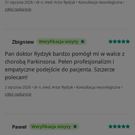
31 stycznia 2026
•
dr n. med. Artur Rydzyk
•
Konsultacja neurologiczna
•
w opinii użytkownika Renata
zgłoś nadużycie
Zbigniew
Weryfikacja wizyty
Z
Pan doktor Rydzyk bardzo pomógł mi w walce z
chorobą Parkinsona. Pełen profesjonalizm i
empatyczne podejście do pacjenta. Szczerze
polecam!
2 stycznia 2026
•
dr n. med. Artur Rydzyk
•
Konsultacja neurologiczna
•
w opinii użytkownika Zbigniew
zgłoś nadużycie
Paweł
Weryfikacja wizyty
P