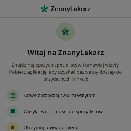
Me
Neurologia • Dąbrowa Tarnowska, małopolskie
Filtry
• 1
Mapa
Neurologia placówki w Dąbrowie
Witaj na ZnanyLekarz
Tarnowskiej
Jak działają wyniki wyszukiwania
Znajdź najlepszych specjalistów i umawiaj wizyty.
Pobierz aplikację, aby uzyskać bezpłatny dostęp do
przydatnych funkcji:
Łatwo zarządzaj swoimi wizytami
Wysyłaj wiadomości do specjalistów
Centrum Zdrowia Tarnów
Otrzymuj powiadomienia
·
Więcej
Neurologia, Chirurgia, Dermatologia