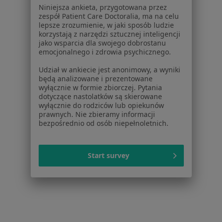
Pytania i odpowiedzi
Niniejsza ankieta, przygotowana przez
zespół Patient Care Doctoralia, ma na celu
Usługi i zabiegi
lepsze zrozumienie, w jaki sposób ludzie
Choroby
korzystają z narzędzi sztucznej inteligencji
Pomoc
jako wsparcia dla swojego dobrostanu
emocjonalnego i zdrowia psychicznego.
Aplikacje mobilne
Blog dla pacjentów
Udział w ankiecie jest anonimowy, a wyniki
będą analizowane i prezentowane
Dla profesjonalistów
wyłącznie w formie zbiorczej. Pytania
dotyczące nastolatków są skierowane
Cennik
wyłącznie do rodziców lub opiekunów
prawnych. Nie zbieramy informacji
Dla lekarzy
bezpośrednio od osób niepełnoletnich.
Dla placówek medycznych
Noa Notes
nowość
Baza wiedzy
Start survey
Centrum Pomocy dla Specjalisty
Kontakt
ZnanyLekarz - Strona główna
ZnanyLekarz Sp. z o.o.
ul. Kolejowa 5/7