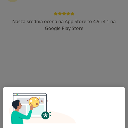
756 opinii
Rydza-Śmigłego 5, Tarnów
•
Mapa
Nasza średnia ocena na App Store to 4.9 i 4.1 na
Konsultacja neurologiczna
250 zł
Google Play Store
lek. Edyta Marcinek-
Świąder
neurolog
Brak dostępnych specjalistów z wolnymi terminami w tym centrum medycznym.
Pokaż profil
Dostępni specjaliści
Specjaliści znajdują się poza Dąbrowa Tarnowska,
małopolskie, w obszarach bliskich Twojemu