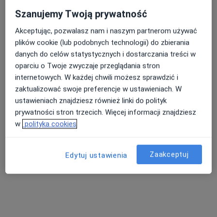
wyszukiwaniu.
Szanujemy Twoją prywatność
Akceptując, pozwalasz nam i naszym partnerom używać
plików cookie (lub podobnych technologii) do zbierania
danych do celów statystycznych i dostarczania treści w
oparciu o Twoje zwyczaje przeglądania stron
internetowych. W każdej chwili możesz sprawdzić i
zaktualizować swoje preferencje w ustawieniach. W
ustawieniach znajdziesz również linki do polityk
Intercard
prywatności stron trzecich. Więcej informacji znajdziesz
·
Więcej
Neurologia, Angiologia, Chirurgia
w
polityka cookies
2630 opinii
Lwowska 197 - Budynek CDK, Tarnów
•
Mapa
Zaakceptuj
Edytuj ustawienia
Konsultacja neurologiczna
300 zł
Pokaż więcej usług