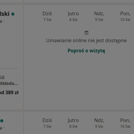
lski
Dziś
Jutro
Ndz,
Pon,
7 Sie
8 Sie
9 Sie
10 Sie
·
ta
Umawianie online nie jest dostępne
Poproś o wizytę
pa
Centrum Medyczne Grupa LUX MED Toruń - Skłodowskiej-Curie 73
od 389 zł
Dziś
Jutro
Ndz,
Pon,
7 Sie
8 Sie
9 Sie
10 Sie
·
ta