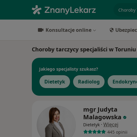
specjaliz
Konsultacje online
Ubezpiec
Choroby tarczycy specjaliści w Toruniu
Jakiego specjalisty szukasz?
Dietetyk
Radiolog
Endokryn
mgr Judyta
Malagowska
·
Więcej
Dietetyk
445 opinii