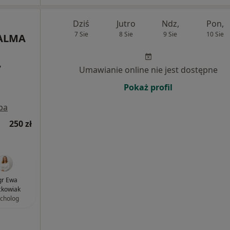
Dziś
Jutro
Ndz,
Pon,
7 Sie
8 Sie
9 Sie
10 Sie
 ALMA
,
Umawianie online nie jest dostępne
Pokaż profil
pa
250 zł
r Ewa
ckowiak
cholog