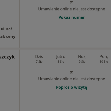
Umawianie online nie jest dostępne
Pokaż numer
Centrum Medyczne Grupa LUX MED - Toruń, ul. Kościuszki 71
rak ceny
szczyk
Dziś
Jutro
Ndz,
Pon,
7 Sie
8 Sie
9 Sie
10 Sie
Umawianie online nie jest dostępne
Poproś o wizytę