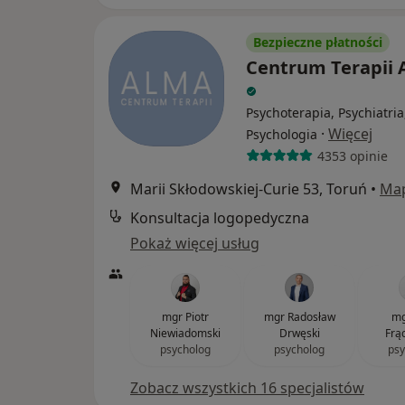
Bezpieczne płatności
Centrum Terapii
Psychoterapia, Psychiatria
·
Więcej
Psychologia
4353 opinie
Marii Skłodowskiej-Curie 53, Toruń
•
Ma
Konsultacja logopedyczna
Pokaż więcej usług
mgr Piotr
mgr Radosław
mg
Niewiadomski
Drwęski
Frą
psycholog
psycholog
psy
Zobacz wszystkich 16 specjalistów