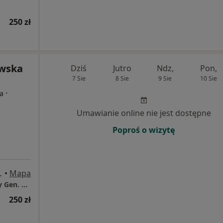
250 zł
owska
Dziś
Jutro
Ndz,
Pon,
7 Sie
8 Sie
9 Sie
10 Sie
·
ta
Umawianie online nie jest dostępne
Poproś o wizytę
kiego 30, Toruń
•
Mapa
Świat Zdrowia Centrum Medyczne. - ul. Wały Gen. Władysława Sikorskiego 30, Toruń
250 zł