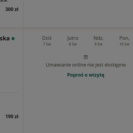
skie
300 zł
ska
Dziś
Jutro
Ndz,
Pon,
7 Sie
8 Sie
9 Sie
10 Sie
Umawianie online nie jest dostępne
Poproś o wizytę
190 zł