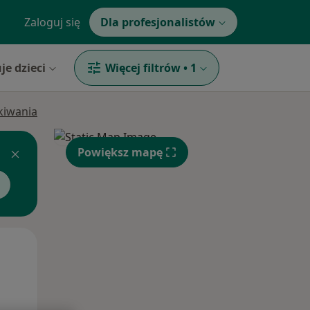
Zaloguj się
Dla profesjonalistów
je dzieci
Więcej filtrów
•
1
ukiwania
Powiększ mapę
Wt,
Śr,
Czw,
11 Sie
12 Sie
13 Sie