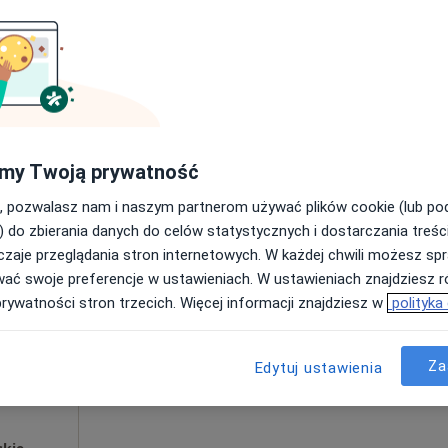
Poproś o wizytę
•
Mapa
my Twoją prywatność
200 zł
, pozwalasz nam i naszym partnerom używać plików cookie (lub p
) do zbierania danych do celów statystycznych i dostarczania treśc
zaje przeglądania stron internetowych. W każdej chwili możesz spr
Dziś
Jutro
Ndz,
Pon,
wać swoje preferencje w ustawieniach. W ustawieniach znajdziesz ró
maszek
7 Sie
8 Sie
9 Sie
10 Sie
prywatności stron trzecich. Więcej informacji znajdziesz w
polityka
nternista
Umawianie online nie jest dostępne
Za
Edytuj ustawienia
Poproś o wizytę