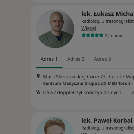
lek. Łukasz Micha
Radiolog, Ultrasonografis
Więcej
32 opinie
Adres 1
Adres 2
Adres 3
Marii Skłodowskiej-Curie 73, Toruń
•
Ma
USG / doppler żył kończyn dolnych
lek. Paweł Korbal
Radiolog, Ultrasonografis