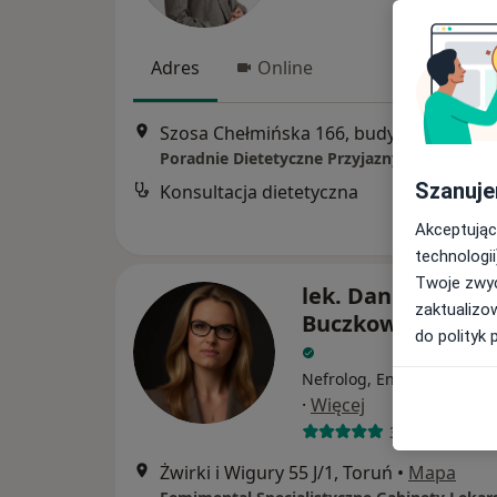
Adres
Online
Szosa Chełmińska 166, budynek Instytutu Ireny Eris, I pietro, Toruń
Poradnie Dietetyczne Przyjazny Dietetyk
Szanuje
Konsultacja dietetyczna
Akceptując
technologii
Twoje zwyc
lek. Danuta
zaktualizo
Buczkowska-Szy
do polityk 
Nefrolog, Endokrynolog, I
·
Więcej
394 opinie
Żwirki i Wigury 55 J/1, Toruń
•
Mapa