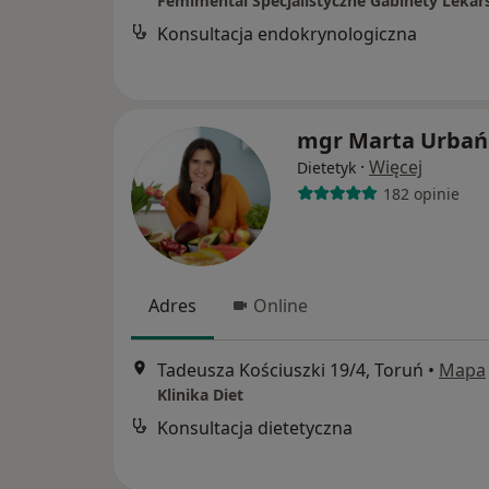
Femimental Specjalistyczne Gabinety Lekar
Konsultacja endokrynologiczna
mgr Marta Urbań
·
Więcej
Dietetyk
182 opinie
Adres
Online
Tadeusza Kościuszki 19/4, Toruń
•
Mapa
Klinika Diet
Konsultacja dietetyczna