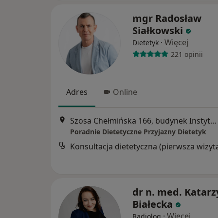
mgr Radosław
Siałkowski
·
Więcej
Dietetyk
221 opinii
Adres
Online
Szosa Chełmińska 166, budynek Instytutu Ireny Eris, I pietro, Toruń
Poradnie Dietetyczne Przyjazny Dietetyk
Konsultacja dietetyczna (pierwsza wizyt
dr n. med. Katar
Białecka
·
Więcej
Radiolog