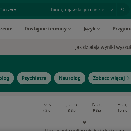
acja, badanie lub nazwisko
miasto lub dzielnica
zenie
Dostępne terminy
Język
Przyjmu
Jak działają wyniki wysz
olog
Psychiatra
Neurolog
Zobacz więcej
Dziś
Jutro
Ndz,
Pon,
7 Sie
8 Sie
9 Sie
10 Sie
Umawianie online nie jest dostępne