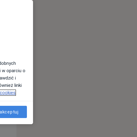
odobnych
i w oparciu o
awdzić i
Wt,
Śr,
Czw,
wnież linki
11 Sie
12 Sie
13 Sie
 cookies
akceptuj