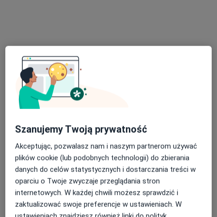
lek. Marek Józefowicz
·
Więcej
Ginekolog, Onkolog
554 opinie
Szanujemy Twoją prywatność
Franciszka Ratajczaka 2, Toruń
•
Mapa
Gabinet Ginekologiczny lek.med. Marek Józefowicz
Akceptując, pozwalasz nam i naszym partnerom używać
plików cookie (lub podobnych technologii) do zbierania
Konsultacja ginekologiczna
250 zł
danych do celów statystycznych i dostarczania treści w
Specjalista nie oferuje umawiania online pod tym adresem.
oparciu o Twoje zwyczaje przeglądania stron
internetowych. W każdej chwili możesz sprawdzić i
Poproś o wizytę
zaktualizować swoje preferencje w ustawieniach. W
ustawieniach znajdziesz również linki do polityk