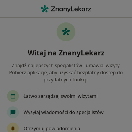
Me
Niepłodność • Toruń, kujawsko-pomorskie
Filtry
• 1
Ubezpieczenie
Map
Niepłodność specjaliści w Toruniu
Witaj na ZnanyLekarz
Jak działają wyniki wyszukiwania
Znajdź najlepszych specjalistów i umawiaj wizyty.
Pobierz aplikację, aby uzyskać bezpłatny dostęp do
Jakiego specjalisty szukasz?
przydatnych funkcji:
Ginekolog
Dietetyk
Psycholog
Pedia
Łatwo zarządzaj swoimi wizytami
Wysyłaj wiadomości do specjalistów
Otrzymuj powiadomienia