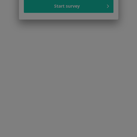
Zespół policystycznych jajników (PCOS / PMOS) w
Start survey
Toruniu
Zaburzenia miesiączkowania w Toruniu
Bolesne miesiączkowanie w Toruniu
Endometrioza w Toruniu
Więcej (15)
Więcej w kategorii: Schorzenia w Toruniu
Niepłodność Specjaliści W Toruniu
Serwis
Regulamin