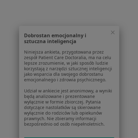
1
2
3
Powiązane wyszukiwania
W pobliżu Torunia
Dobrostan emocjonalny i
sztuczna inteligencja
Niepłodność w Bydgoszczy
Niniejsza ankieta, przygotowana przez
Niepłodność w Inowrocławiu
zespół Patient Care Doctoralia, ma na celu
lepsze zrozumienie, w jaki sposób ludzie
Niepłodność w Ciechocinku
korzystają z narzędzi sztucznej inteligencji
jako wsparcia dla swojego dobrostanu
Niepłodność w Świeciu
emocjonalnego i zdrowia psychicznego.
Niepłodność w Osielsku
Udział w ankiecie jest anonimowy, a wyniki
będą analizowane i prezentowane
Więcej (8)
wyłącznie w formie zbiorczej. Pytania
Więcej w kategorii: W pobliżu Torunia
dotyczące nastolatków są skierowane
wyłącznie do rodziców lub opiekunów
Schorzenia w Toruniu
prawnych. Nie zbieramy informacji
bezpośrednio od osób niepełnoletnich.
Choroby ginekologiczne w Toruniu