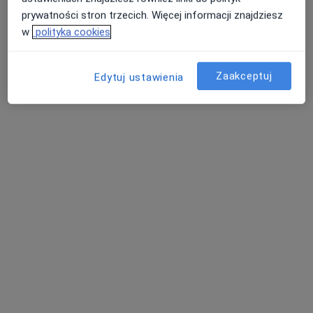
prywatności stron trzecich. Więcej informacji znajdziesz
w
polityka cookies
Zaakceptuj
Edytuj ustawienia
lek. Andrzej Baranowski
·
Więcej
Urolog
204 opinie
Adres 1
Adres 2
Stefana Batorego 18-22, Toruń
•
Mapa
Nasz Lekarz Przychodnie Medyczne
Konsultacja urologiczna
370 zł
Specjalista nie oferuje umawiania online pod tym adresem.