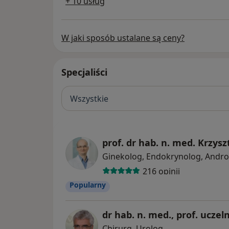
+ 10 usług
W jaki sposób ustalane są ceny?
Specjaliści
Wszystkie
prof. dr hab. n. med. Krzys
Ginekolog, Endokrynolog, Andro
216 opinii
Popularny
Chirurg, Urolog