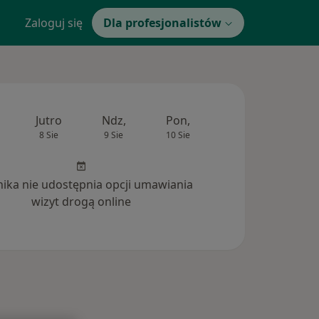
Zaloguj się
Dla profesjonalistów
Jutro
Ndz,
Pon,
Wt,
Śr,
8 Sie
9 Sie
10 Sie
11 Sie
12 Si
inika nie udostępnia opcji umawiania
wizyt drogą online