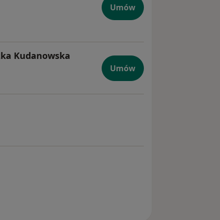
Umów
eszka Kudanowska
Umów