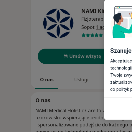
NAMI Klinika i Re
Fizjoterapia
więcej
Sopot
1 adres
27 opinii
Szanuje
Umów wizytę
Akceptując
technologii
Twoje zwyc
O nas
Usługi
Specjaliści
zaktualizo
do polityk 
O nas
NAMI Medical Holistic Care to wyjątkowy o
uzdrowisko wspierające płodność i długowi
i spersonalizowane podejście do każdego p
nowoczesne technologie medyczne z terap