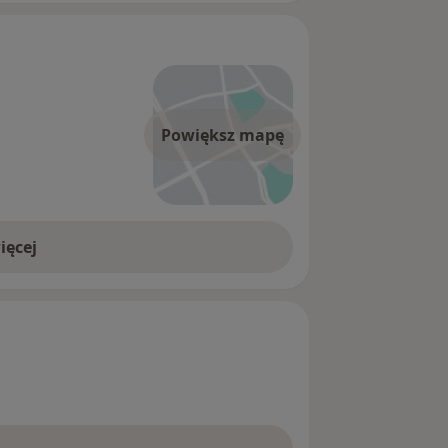
Powiększ mapę
ięcej