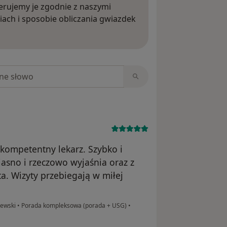
rujemy je zgodnie z naszymi
iach i sposobie obliczania gwiazdek
ięcej o opiniach
niach
 kompetentny lekarz. Szybko i
asno i rzeczowo wyjaśnia oraz z
. Wizyty przebiegają w miłej
zewski
•
Porada kompleksowa (porada + USG)
•