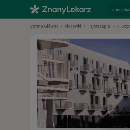
specjaliz
Strona Główna
Placówki
Fizjoterapia
Sop
Zmień mi