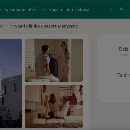
acja, badanie lub nazwisko
miasto lub dzielnica
ot
Nami Klinika I Resort Medyczny
asto
Zmień miasto
Dziś
7 Sie
Ta kl