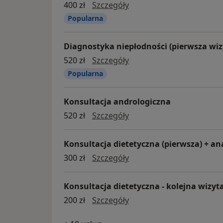
• zabiegi w kriokomorze,
diagnostyka niepłodności
400 zł
Szczegóły
• zabiegi w komorze hiperbarycznej,
Popularna
• zabiegi z wykorzystaniem fali uderzeniowe
• hydroterapia.
Diagnostyka niepłodności (pierwsza wiz
diagnostyka niepłodności
520 zł
Szczegóły
Zapraszamy na profesjonalne konsultacje, 
Popularna
jakość życia.
Konsultacja andrologiczna
Konsultacja andrologicz
520 zł
Szczegóły
Konsultacja dietetyczna (pierwsza) + ana
konsultacja dietetyczna (
300 zł
Szczegóły
Konsultacja dietetyczna - kolejna wizyt
Konsultacja dietetyczna -
200 zł
Szczegóły