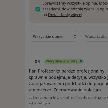
Sprawdzamy wszystkie opinie. Mode
zasadami, dowiedz się więcej o opin
Dowiedz się w
na
Dowiedz się więcej
Szukaj w opi
XR
Weryfikacja wizyty
X
Pan Profesor to bardzo profesjonalny i
sprawnie podejmuje decyzje, wszystko j
zaangażowaniem podchodzi do pacjenta
atmosferze. Zdecydowanie polecam.
29 lipca 2026
•
dr hab. n. med., prof. uczelni Marcin Matus
w opinii użytkownika XR
zgłoś nadużycie