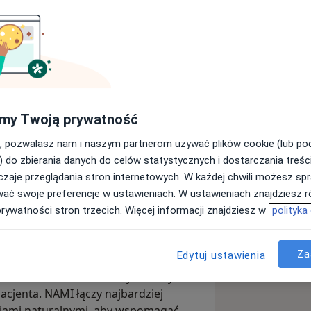
sort Medyczny
my Twoją prywatność
Wyślij wiadomość
, pozwalasz nam i naszym partnerom używać plików cookie (lub p
) do zbierania danych do celów statystycznych i dostarczania treśc
zaje przeglądania stron internetowych. W każdej chwili możesz spr
Adresy
Opinie
wać swoje preferencje w ustawieniach. W ustawieniach znajdziesz ró
prywatności stron trzecich. Więcej informacji znajdziesz w
polityka
Za
Edytuj ustawienia
środek medyczny, jedyne w Europie
eczność. Ośrodek oferuje holistyczne
acjenta. NAMI łączy najbardziej
iami naturalnymi, aby wspomagać