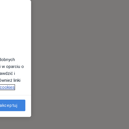
odobnych
i w oparciu o
awdzić i
wnież linki
 cookies
akceptuj