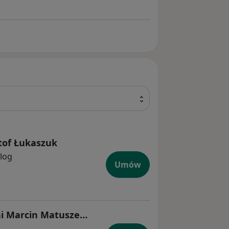
ztof Łukaszuk
log
Umów
dr hab. n. med., prof. uczelni Marcin Matuszewski