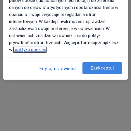
plików cookie (lub podobnych technologii) do zbierania
·
Więcej
Medycyna sądowa, Psychoterapia, Psychologia
danych do celów statystycznych i dostarczania treści w
355 opinii
oparciu o Twoje zwyczaje przeglądania stron
internetowych. W każdej chwili możesz sprawdzić i
Czeremchowa 53, Lublin
•
Mapa
zaktualizować swoje preferencje w ustawieniach. W
ustawieniach znajdziesz również linki do polityk
prywatności stron trzecich. Więcej informacji znajdziesz
mgr Małgorzata
w
polityka cookies
Jarmuła
psycholog
Brak dostępnych specjalistów z wolnymi terminami w tym centrum medycznym.
Zaakceptuj
Edytuj ustawienia
Pokaż profil