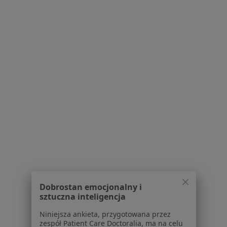
dane pozyskaliśmy samodzielnie
Polityka cookies
Jak działają wyniki wyszukiwania
Dostępność
O nas
Praca
Rekrutujemy!
Partnerzy
Centrum prasowe
Kontakt
Dla pacjentów
Lekarze
Placówki medyczne
Pytania i odpowiedzi
Usługi i zabiegi
Dobrostan emocjonalny i
Choroby
sztuczna inteligencja
Pomoc
Niniejsza ankieta, przygotowana przez
Aplikacje mobilne
zespół Patient Care Doctoralia, ma na celu