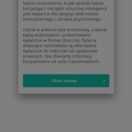
Blog dla pacjentów
lepsze zrozumienie, w jaki sposób ludzie
korzystają z narzędzi sztucznej inteligencji
Dla profesjonalistów
jako wsparcia dla swojego dobrostanu
emocjonalnego i zdrowia psychicznego.
Cennik
Udział w ankiecie jest anonimowy, a wyniki
Dla lekarzy
będą analizowane i prezentowane
Dla placówek medycznych
wyłącznie w formie zbiorczej. Pytania
dotyczące nastolatków są skierowane
Noa Notes
nowość
wyłącznie do rodziców lub opiekunów
Baza wiedzy
prawnych. Nie zbieramy informacji
Centrum Pomocy dla Specjalisty
bezpośrednio od osób niepełnoletnich.
Kontakt
ZnanyLekarz - Strona główna
Start survey
ZnanyLekarz Sp. z o.o.
ul. Kolejowa 5/7
01-217 Warszawa, Polska
NIP: ⁠7010224868
KRS: ⁠0000347997
REGON: ⁠142276657