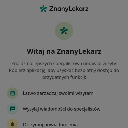
Me
Medycyna Sądowa • Lublin, lubelskie
Filtry
• 1
Ubezpieczenie
Map
Medycyna sądowa placówki w Lublinie
Witaj na ZnanyLekarz
Jak działają wyniki wyszukiwania
Znajdź najlepszych specjalistów i umawiaj wizyty.
Pobierz aplikację, aby uzyskać bezpłatny dostęp do
Wybierz swoje ubezpieczenie
przydatnych funkcji:
Łatwo zarządzaj swoimi wizytami
Wysyłaj wiadomości do specjalistów
Otrzymuj powiadomienia