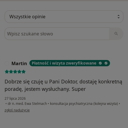
Szukaj w opiniach
Martin
Płatność i wizyta zweryfikowane
M
Dobrze się czuję u Pani Doktor, dostaję konkretną
poradę, jestem wysłuchany. Super
27 lipca 2026
•
dr n. med. Ewa Stelmach
•
konsultacja psychiatryczna (kolejna wizyta)
•
w opinii użytkownika Martin
zgłoś nadużycie