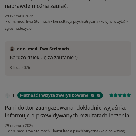
naprawdę można zaufać.
29 czerwca 2026
•
dr n. med. Ewa Stelmach
•
konsultacja psychiatryczna (kolejna wizyta)
•
w opinii użytkownika Julia
zgłoś nadużycie
dr n. med. Ewa Stelmach
Bardzo dziękuję za zaufanie :)
3 lipca 2026
T
Płatność i wizyta zweryfikowane
Pani doktor zaangażowana, dokładnie wyjaśnia,
informuje o przewidywanych rezultatach leczenia
29 czerwca 2026
•
dr n. med. Ewa Stelmach
•
konsultacja psychiatryczna (kolejna wizyta)
•