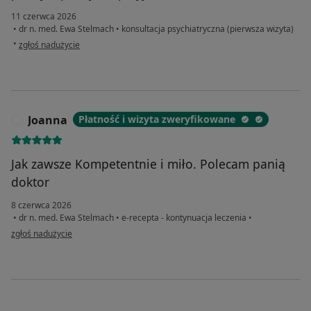
11 czerwca 2026
•
dr n. med. Ewa Stelmach
•
konsultacja psychiatryczna (pierwsza wizyta)
w opinii użytkownika Patrycja
•
zgłoś nadużycie
Joanna
Płatność i wizyta zweryfikowane
J
Jak zawsze Kompetentnie i miło. Polecam panią
doktor
8 czerwca 2026
•
dr n. med. Ewa Stelmach
•
e-recepta - kontynuacja leczenia
•
w opinii użytkownika Joanna
zgłoś nadużycie