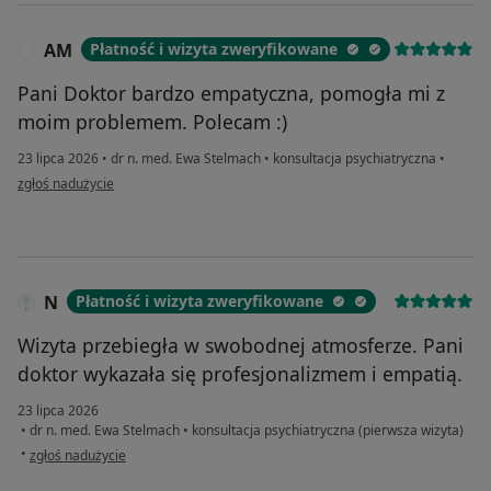
AM
Płatność i wizyta zweryfikowane
A
Pani Doktor bardzo empatyczna, pomogła mi z
moim problemem. Polecam :)
23 lipca 2026
•
dr n. med. Ewa Stelmach
•
konsultacja psychiatryczna
•
w opinii użytkownika AM
zgłoś nadużycie
N
Płatność i wizyta zweryfikowane
Wizyta przebiegła w swobodnej atmosferze. Pani
doktor wykazała się profesjonalizmem i empatią.
23 lipca 2026
•
dr n. med. Ewa Stelmach
•
konsultacja psychiatryczna (pierwsza wizyta)
w opinii użytkownika N
•
zgłoś nadużycie