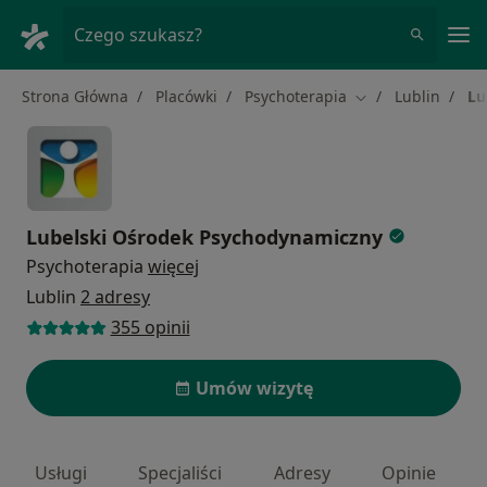
Me
Czego szukasz?
Strona Główna
Placówki
Psychoterapia
Lublin
Lu
Zmień miasto
Lubelski Ośrodek Psychodynamiczny
Psychoterapia
więcej
Lublin
2 adresy
355 opinii
Umów wizytę
Usługi
Specjaliści
Adresy
Opinie