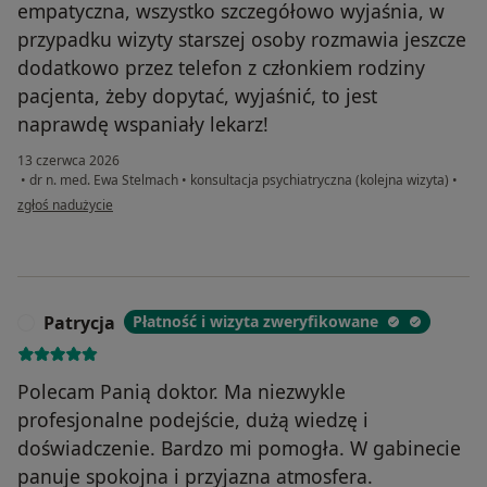
empatyczna, wszystko szczegółowo wyjaśnia, w
przypadku wizyty starszej osoby rozmawia jeszcze
dodatkowo przez telefon z członkiem rodziny
pacjenta, żeby dopytać, wyjaśnić, to jest
naprawdę wspaniały lekarz!
13 czerwca 2026
•
dr n. med. Ewa Stelmach
•
konsultacja psychiatryczna (kolejna wizyta)
•
w opinii użytkownika Teresa
zgłoś nadużycie
Patrycja
Płatność i wizyta zweryfikowane
P
Polecam Panią doktor. Ma niezwykle
profesjonalne podejście, dużą wiedzę i
doświadczenie. Bardzo mi pomogła. W gabinecie
panuje spokojna i przyjazna atmosfera.