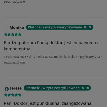
w opinii użytkownika T
zgłoś nadużycie
Monika
Płatność i wizyta zweryfikowane
M
Bardzo polecam Panią doktor. Jest empatyczna i
kompetentna.
15 czerwca 2026
•
dr n. med. Ewa Stelmach
•
konsultacja psychiatryczna
•
w opinii użytkownika Monika
zgłoś nadużycie
Teresa
Płatność i wizyta zweryfikowane
T
Pani Doktor jest punktualna, zaangażowana,