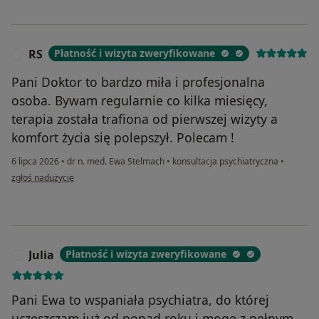
RS
Płatność i wizyta zweryfikowane
R
Pani Doktor to bardzo miła i profesjonalna
osoba. Bywam regularnie co kilka miesięcy,
terapia została trafiona od pierwszej wizyty a
komfort życia się polepszył. Polecam !
6 lipca 2026
•
dr n. med. Ewa Stelmach
•
konsultacja psychiatryczna
•
w opinii użytkownika RS
zgłoś nadużycie
Julia
Płatność i wizyta zweryfikowane
J
Pani Ewa to wspaniała psychiatra, do której
uczęszczam już od ponad roku i mogę z pełnym