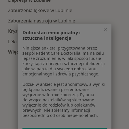
Zaburzenia lękowe w Lublinie
Zaburzenia nastroju w Lublinie
Kryzys emocjonalny w Lublinie
Dobrostan emocjonalny i
sztuczna inteligencja
Lęki w Lublinie
Niniejsza ankieta, przygotowana przez
Więcej (15)
zespół Patient Care Doctoralia, ma na celu
Więcej w kategorii: Najczęście leczone choroby
lepsze zrozumienie, w jaki sposób ludzie
korzystają z narzędzi sztucznej inteligencji
jako wsparcia dla swojego dobrostanu
emocjonalnego i zdrowia psychicznego.
Udział w ankiecie jest anonimowy, a wyniki
będą analizowane i prezentowane
wyłącznie w formie zbiorczej. Pytania
dotyczące nastolatków są skierowane
wyłącznie do rodziców lub opiekunów
prawnych. Nie zbieramy informacji
bezpośrednio od osób niepełnoletnich.