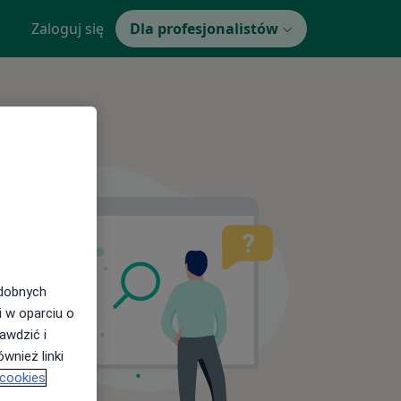
Zaloguj się
Dla profesjonalistów
odobnych
i w oparciu o
awdzić i
wnież linki
 cookies