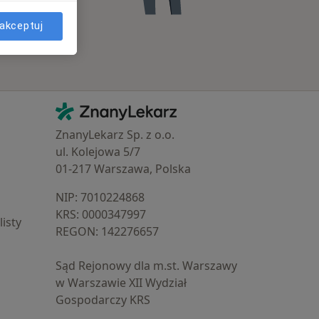
akceptuj
Kontakt
ZnanyLekarz - Strona główna
ZnanyLekarz Sp. z o.o.
ul. Kolejowa 5/7
01-217 Warszawa, Polska
NIP: ⁠7010224868
KRS: ⁠0000347997
isty
REGON: ⁠142276657
Sąd Rejonowy dla m.st. Warszawy
w Warszawie XII Wydział
Gospodarczy KRS