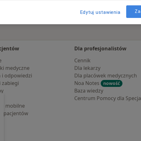
Za
Edytuj ustawienia
cjentów
Dla profesjonalistów
e
Cennik
ki medyczne
Dla lekarzy
a i odpowiedzi
Dla placówek medycznych
i zabiegi
Noa Notes
nowość
by
Baza wiedzy
Centrum Pomocy dla Specjal
cje mobilne
la pacjentów