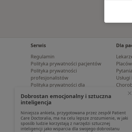
Serwis
Dla pa
Regulamin
Lekarz
Polityka prywatności pacjentów
Placów
Polityka prywatności
Pytani
profesjonalistów
Usługi 
Polityka prywatności dla
Choro
profesjonalistów, których dane
Pomoc
Dobrostan emocjonalny i sztuczna
pozyskaliśmy samodzielnie
Aplika
inteligencja
Polityka cookies
Blog d
Niniejsza ankieta, przygotowana przez zespół Patient
Jak działają wyniki wyszukiwania
Care Doctoralia, ma na celu lepsze zrozumienie, w jaki
Dostępność
sposób ludzie korzystają z narzędzi sztucznej
O nas
inteligencji jako wsparcia dla swojego dobrostanu