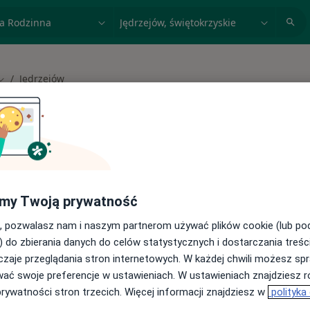
acja, badanie lub nazwisko
miasto lub dzielnica
Jędrzejów
Zmień miasto
 spełniających podane kryteria
my Twoją prywatność
buj konsultacje online ze specjalistami z
, pozwalasz nam i naszym partnerom używać plików cookie (lub p
) do zbierania danych do celów statystycznych i dostarczania treśc
cji online
zaje przeglądania stron internetowych. W każdej chwili możesz spr
wać swoje preferencje w ustawieniach. W ustawieniach znajdziesz ró
prywatności stron trzecich. Więcej informacji znajdziesz w
polityka