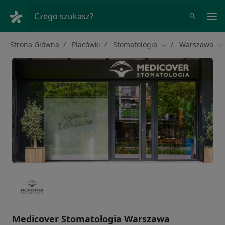
Me
Czego szukasz?
Strona Główna
Placówki
Stomatologia
Warszawa
Zmień miasto
Zm
Medicover Stomatologia Warszawa