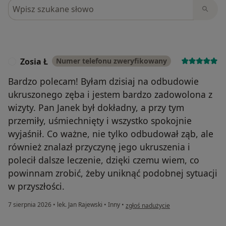
Szukaj w opiniach
Zosia Ł
Numer telefonu zweryfikowany
Z
Bardzo polecam! Byłam dzisiaj na odbudowie
ukruszonego zęba i jestem bardzo zadowolona z
wizyty. Pan Janek był dokładny, a przy tym
przemiły, uśmiechnięty i wszystko spokojnie
wyjaśnił. Co ważne, nie tylko odbudował ząb, ale
również znalazł przyczynę jego ukruszenia i
polecił dalsze leczenie, dzięki czemu wiem, co
powinnam zrobić, żeby uniknąć podobnej sytuacji
w przyszłości.
w opinii użytkownika Zosia Ł
7 sierpnia 2026
•
lek. Jan Rajewski
•
Inny
•
zgłoś nadużycie