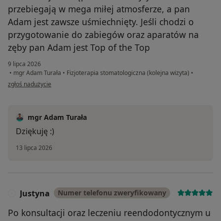
przebiegają w mega miłej atmosferze, a pan
Adam jest zawsze uśmiechnięty. Jeśli chodzi o
przygotowanie do zabiegów oraz aparatów na
zęby pan Adam jest Top of the Top
9 lipca 2026
•
mgr Adam Turała
•
Fizjoterapia stomatologiczna (kolejna wizyta)
•
w opinii użytkownika Martyna
zgłoś nadużycie
mgr Adam Turała
Dziękuję :)
13 lipca 2026
Justyna
Numer telefonu zweryfikowany
J
Po konsultacji oraz leczeniu reendodontycznym u