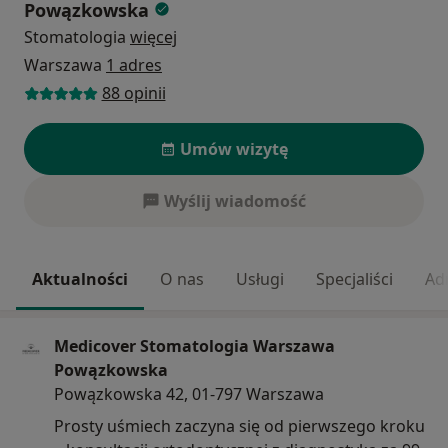
Powązkowska
Stomatologia
więcej
Warszawa
1 adres
88 opinii
Umów wizytę
Wyślij wiadomość
Aktualności
O nas
Usługi
Specjaliści
Ad
Medicover Stomatologia Warszawa
Powązkowska
Powązkowska 42, 01-797 Warszawa
Prosty uśmiech zaczyna się od pierwszego kroku