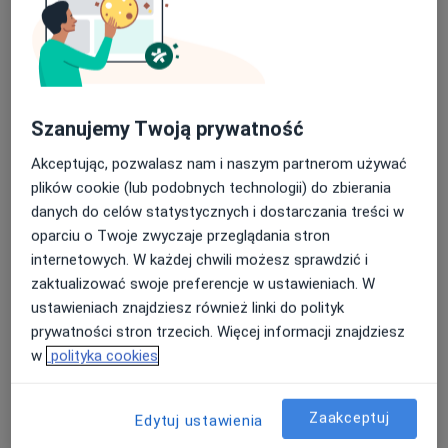
swój uśmiech.
zespół z kompleksowym podejściem do pacjentów.
Konsultacja ortodontyczna
Popularna
*Cena dotyczy wyłącznie pierwszorazowej
konsultacji ortodontycznej wraz z diagnostyką.
konsultacja ortodontyczna
Szczegóły
Umów
Szanujemy Twoją prywatność
Akceptując, pozwalasz nam i naszym partnerom używać
Konsultacja periodontologiczna
Popularna
plików cookie (lub podobnych technologii) do zbierania
danych do celów statystycznych i dostarczania treści w
Konsultacja periodontologiczna
Szczegóły
oparciu o Twoje zwyczaje przeglądania stron
Umów
internetowych. W każdej chwili możesz sprawdzić i
zaktualizować swoje preferencje w ustawieniach. W
ustawieniach znajdziesz również linki do polityk
Konsultacja endodontyczna
Popularna
prywatności stron trzecich. Więcej informacji znajdziesz
w
polityka cookies
konsultacja endodontyczna
Szczegóły
Umów
Zaakceptuj
Edytuj ustawienia