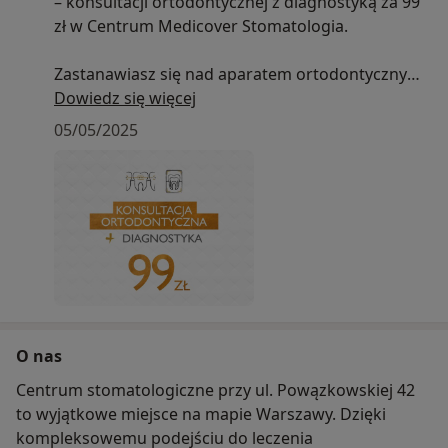
– konsultacji ortodontycznej z diagnostyką za 99
zł w Centrum Medicover Stomatologia.
Zastanawiasz się nad aparatem ortodontycznym?
A może od dawna myślisz o poprawie ustawienia
Dowiedz się więcej
zębów, ale nie wiesz, od czego zacząć? Pierwszym
05/05/2025
i najważniejszym krokiem jest wizyta u specjalisty,
który oceni stan Twojego uzębienia i zaproponuje
najlepsze możliwe rozwiązania.
Podczas wizyty specjalista:
• oceni stan Twojego uzębienia i zgryzu
• zaproponuje możliwe metody leczenia
dopasowane do Twoich potrzeb
• dobierze odpowiedni rodzaj aparatu
O nas
ortodontycznego
• jeśli będzie taka potrzeba – wykona diagnostykę
Centrum stomatologiczne przy ul. Powązkowskiej 42
RTG, by precyzyjnie zaplanować leczenie
to wyjątkowe miejsce na mapie Warszawy. Dzięki
kompleksowemu podejściu do leczenia