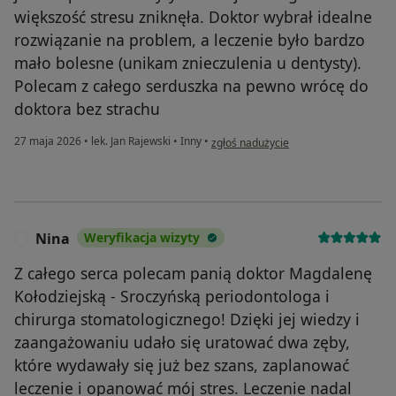
większość stresu zniknęła. Doktor wybrał idealne
rozwiązanie na problem, a leczenie było bardzo
mało bolesne (unikam znieczulenia u dentysty).
Polecam z całego serduszka na pewno wrócę do
doktora bez strachu
w opinii użytkownika Agata
27 maja 2026
•
lek. Jan Rajewski
•
Inny
•
zgłoś nadużycie
Nina
Weryfikacja wizyty
N
Z całego serca polecam panią doktor Magdalenę
Kołodziejską - Sroczyńską periodontologa i
chirurga stomatologicznego! Dzięki jej wiedzy i
zaangażowaniu udało się uratować dwa zęby,
które wydawały się już bez szans, zaplanować
leczenie i opanować mój stres. Leczenie nadal