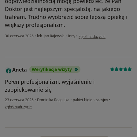
odpowiedzialnością mogę powiedzieć, że Pan
Doktor jest najlepszym specjalistą, na jakiego
trafiłam. Trudno wyobrazić sobie lepszą opiekę i
większy profesjonalizm.
w opinii użytkownika Justyna
30 czerwca 2026
•
lek. Jan Rajewski
•
Inny
•
zgłoś nadużycie
Aneta
Weryfikacja wizyty
A
Pełen profesjonalizm, wyjaśnienie i
zaopiekowanie się
23 czerwca 2026
•
Dominika Rogalska
•
pakiet higienizacyjny
•
w opinii użytkownika Aneta
zgłoś nadużycie