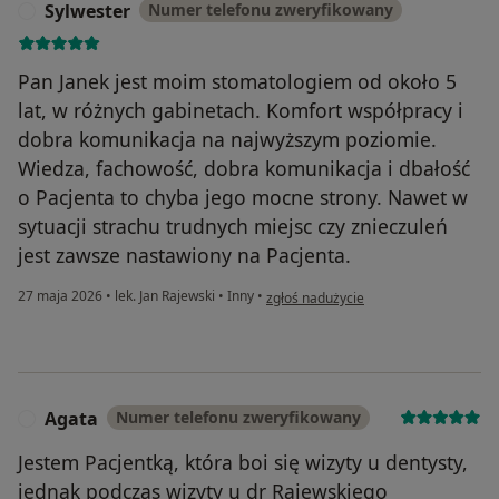
Sylwester
Numer telefonu zweryfikowany
S
Pan Janek jest moim stomatologiem od około 5
lat, w różnych gabinetach. Komfort współpracy i
dobra komunikacja na najwyższym poziomie.
Wiedza, fachowość, dobra komunikacja i dbałość
o Pacjenta to chyba jego mocne strony. Nawet w
sytuacji strachu trudnych miejsc czy znieczuleń
jest zawsze nastawiony na Pacjenta.
w opinii użytkownika Sylwester
27 maja 2026
•
lek. Jan Rajewski
•
Inny
•
zgłoś nadużycie
Agata
Numer telefonu zweryfikowany
A
Jestem Pacjentką, która boi się wizyty u dentysty,
jednak podczas wizyty u dr Rajewskiego