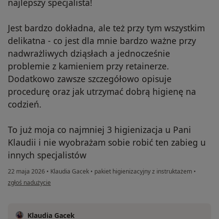
najlepszy specjalista!
Jest bardzo dokładna, ale też przy tym wszystkim
delikatna - co jest dla mnie bardzo ważne przy
nadwrażliwych dziąsłach a jednocześnie
problemie z kamieniem przy retainerze.
Dodatkowo zawsze szczegółowo opisuje
procedurę oraz jak utrzymać dobrą higienę na
codzień.
To już moja co najmniej 3 higienizacja u Pani
Klaudii i nie wyobrażam sobie robić ten zabieg u
innych specjalistów
22 maja 2026
•
Klaudia Gacek
•
pakiet higienizacyjny z instruktażem
•
w opinii użytkownika Katarzyna
zgłoś nadużycie
Klaudia Gacek