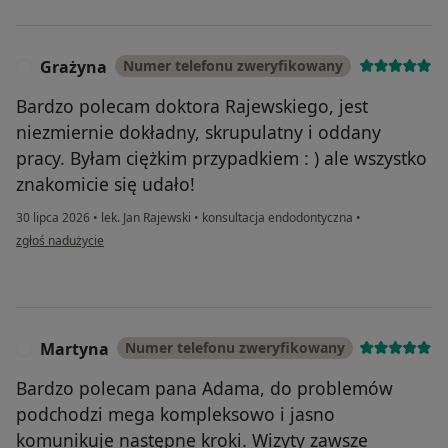
Grażyna
Numer telefonu zweryfikowany
G
Bardzo polecam doktora Rajewskiego, jest
niezmiernie dokładny, skrupulatny i oddany
pracy. Byłam ciężkim przypadkiem : ) ale wszystko
znakomicie się udało!
30 lipca 2026
•
lek. Jan Rajewski
•
konsultacja endodontyczna
•
w opinii użytkownika Grażyna
zgłoś nadużycie
Martyna
Numer telefonu zweryfikowany
M
Bardzo polecam pana Adama, do problemów
podchodzi mega kompleksowo i jasno
komunikuje następne kroki. Wizyty zawsze