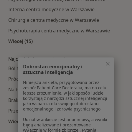
Interna centra medyczne w Warszawie
Chirurgia centra medyczne w Warszawie
Psychoterapia centra medyczne w Warszawie
Więcej (15)
Więcej w kategorii: Najpopularniesze centra m
Najczęście leczone choroby
Dobrostan emocjonalny i
Ból zęba w Warszawie
sztuczna inteligencja
Próchnica w Warszawie
Niniejsza ankieta, przygotowana przez
zespół Patient Care Doctoralia, ma na celu
Nadwrażliwość zębów w Warszawie
lepsze zrozumienie, w jaki sposób ludzie
korzystają z narzędzi sztucznej inteligencji
Braki zębowe w Warszawie
jako wsparcia dla swojego dobrostanu
emocjonalnego i zdrowia psychicznego.
Przebarwienia zębów w Warszawie
Udział w ankiecie jest anonimowy, a wyniki
Więcej (15)
będą analizowane i prezentowane
Więcej w kategorii: Najczęście leczone choroby
wyłącznie w formie zbiorczej. Pytania