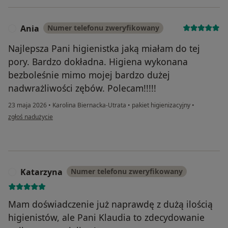
Ania
Numer telefonu zweryfikowany
A
Najlepsza Pani higienistka jaką miałam do tej
pory. Bardzo dokładna. Higiena wykonana
bezboleśnie mimo mojej bardzo dużej
nadwrażliwości zębów. Polecam!!!!!
23 maja 2026
•
Karolina Biernacka-Utrata
•
pakiet higienizacyjny
•
w opinii użytkownika Ania
zgłoś nadużycie
Katarzyna
Numer telefonu zweryfikowany
K
Mam doświadczenie już naprawdę z dużą ilością
higienistów, ale Pani Klaudia to zdecydowanie