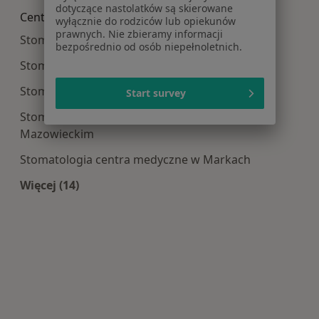
dotyczące nastolatków są skierowane
Centra medyczne Stomatologia w pobliżu
wyłącznie do rodziców lub opiekunów
prawnych. Nie zbieramy informacji
Stomatologia centra medyczne w Piasecznie
bezpośrednio od osób niepełnoletnich.
Stomatologia centra medyczne w Legionowie
Stomatologia centra medyczne w Pruszkowie
Start survey
Stomatologia centra medyczne w Mińsku
Mazowieckim
Stomatologia centra medyczne w Markach
Więcej (14)
Więcej w kategorii: Centra medyczne Stomatolo