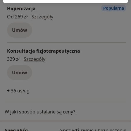
Higienizacja
Popularna
higienizacja
Od 269 zł
Szczegóły
Umów
Konsultacja fizjoterapeutyczna
konsultacja fizjoterapeutyczna
329 zł
Szczegóły
Umów
+ 36 usług
W jaki sposób ustalane są ceny?
Specjaliści
Sprawdź swoje ubezpieczenie