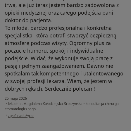
trwa, ale już teraz jestem bardzo zadowolona z
opieki medycznej oraz całego podejścia pani
doktor do pacjenta.
To młoda, bardzo profesjonalna i konkretna
specjalistka, która potrafi stworzyć bezpieczną
atmosferę podczas wizyty. Ogromny plus za
poczucie humoru, spokój i indywidualne
podejście. Widać, że wykonuje swoją pracę z
pasją i pełnym zaangażowaniem. Dawno nie
spotkałam tak kompetentnego i utalentowanego
w swojej profesji lekarza. Wiem, że jestem w
dobrych rękach. Serdecznie polecam!
25 maja 2026
•
lek. dent. Magdalena Kołodziejska-Sroczyńska
•
konsultacja chirurga
stomatologicznego
w opinii użytkownika Nina
•
zgłoś nadużycie