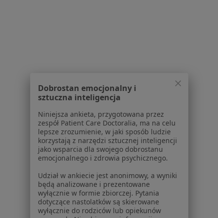
Regulamin
Polityka prywatności pacjentów
Polityka prywatności profesjonalistów
Polityka prywatności dla profesjonalistów, których
dane pozyskaliśmy samodzielnie
Polityka cookies
Jak działają wyniki wyszukiwania
Dobrostan emocjonalny i
Dostępność
sztuczna inteligencja
O nas
Praca
Niniejsza ankieta, przygotowana przez
Rekrutujemy!
zespół Patient Care Doctoralia, ma na celu
Partnerzy
lepsze zrozumienie, w jaki sposób ludzie
Centrum prasowe
korzystają z narzędzi sztucznej inteligencji
Kontakt
jako wsparcia dla swojego dobrostanu
emocjonalnego i zdrowia psychicznego.
Dla pacjentów
Udział w ankiecie jest anonimowy, a wyniki
będą analizowane i prezentowane
Lekarze
wyłącznie w formie zbiorczej. Pytania
Placówki medyczne
dotyczące nastolatków są skierowane
Pytania i odpowiedzi
wyłącznie do rodziców lub opiekunów