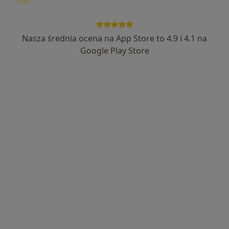
·
Więcej
Fizjoterapia, Osteopatia, Rehabilitacja medyczna
52 opinie
Bernardyńska 17, Bochnia
•
Mapa
Nasza średnia ocena na App Store to 4.9 i 4.1 na
Konsultacja fizjoterapeutyczna
200 zł
Google Play Store
Pokaż więcej usług
mgr Kamila Tabor
mgr Konrad Błaż
mgr David Nachman
fizjoterapeuta
fizjoterapeuta
fizjoterapeuta
Zobacz wszystkich 5 specjalistów
Brak dostępnych specjalistów z wolnymi terminami w tym centrum medycznym.
Pokaż profil
Dostępni specjaliści