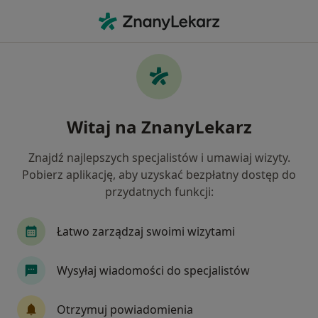
Me
Fizjoterapia • Bochnia, małopolskie
Filtry
• 1
Mapa
Fizjoterapia placówki w Bochni
Witaj na ZnanyLekarz
Jak działają wyniki wyszukiwania
Znajdź najlepszych specjalistów i umawiaj wizyty.
Pobierz aplikację, aby uzyskać bezpłatny dostęp do
przydatnych funkcji:
Łatwo zarządzaj swoimi wizytami
Wysyłaj wiadomości do specjalistów
Symferia - Fizjoterapia Osteopatia
Trening
Otrzymuj powiadomienia