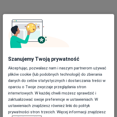
Specjaliści znajdują się poza Bochnia, małopolskie, w
obszarach bliskich Twojemu wyszukiwaniu.
Szanujemy Twoją prywatność
Bezpieczne płatności
Akceptując, pozwalasz nam i naszym partnerom używać
FizjoStyl - Fizjoterapia Osteopatia Masaż
plików cookie (lub podobnych technologii) do zbierania
danych do celów statystycznych i dostarczania treści w
Fizjoterapia, Fizjoterapia dziecięca, Osteopatia
oparciu o Twoje zwyczaje przeglądania stron
153 opinie
internetowych. W każdej chwili możesz sprawdzić i
Wolska 2a, Kraków
•
Mapa
zaktualizować swoje preferencje w ustawieniach. W
ustawieniach znajdziesz również linki do polityk
Bezpłatna konsultacja
prywatności stron trzecich. Więcej informacji znajdziesz
Pokaż więcej usług