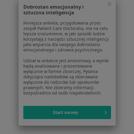
Dobrostan emocjonalny i
sztuczna inteligencja
Niniejsza ankieta, przygotowana przez
zespół Patient Care Doctoralia, ma na celu
Serwis
lepsze zrozumienie, w jaki sposób ludzie
korzystają z narzędzi sztucznej inteligencji
jako wsparcia dla swojego dobrostanu
Regulamin
emocjonalnego i zdrowia psychicznego.
Polityka prywatności pacjentów
Polityka prywatności profesjonalistów
Udział w ankiecie jest anonimowy, a wyniki
Polityka prywatności dla profesjonalistów, których
będą analizowane i prezentowane
wyłącznie w formie zbiorczej. Pytania
dane pozyskaliśmy samodzielnie
dotyczące nastolatków są skierowane
Polityka cookies
wyłącznie do rodziców lub opiekunów
prawnych. Nie zbieramy informacji
Jak działają wyniki wyszukiwania
bezpośrednio od osób niepełnoletnich.
Dostępność
O nas
Praca
Rekrutujemy!
Start survey
Partnerzy
Centrum prasowe
Kontakt