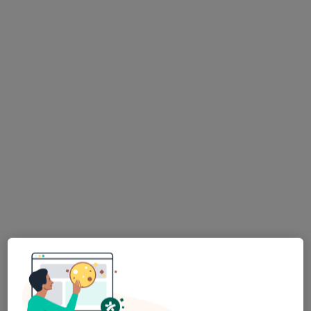
fizjoterapeuta
fizjoterapeuta
Niziankiewicz
fizjoterapeuta
Zobacz wszystkich 8 specjalistów
Brak dostępnych specjalistów z wolnymi terminami w tym centrum medycznym.
Pokaż profil
Bezpieczne płatności
B3 Fizjoterapia
Fizjoterapia, Fizjoterapia dziecięca
77 opinii