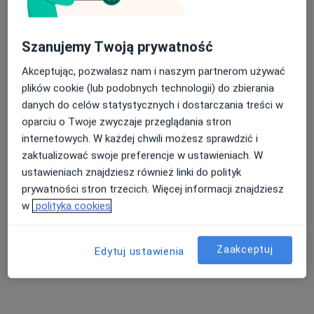
Leśna 1A, Wieliczka
•
Mapa
Szanujemy Twoją prywatność
Kinesiotaping
od 50 zł
Pokaż więcej usług
Akceptując, pozwalasz nam i naszym partnerom używać
plików cookie (lub podobnych technologii) do zbierania
danych do celów statystycznych i dostarczania treści w
oparciu o Twoje zwyczaje przeglądania stron
mgr Szymon Dębski
mgr Milena Dębska
mgr Aneta Kukuła
fizjoterapeuta
fizjoterapeuta
fizjoterapeuta
internetowych. W każdej chwili możesz sprawdzić i
zaktualizować swoje preferencje w ustawieniach. W
Zobacz wszystkich 6 specjalistów
ustawieniach znajdziesz również linki do polityk
Brak dostępnych specjalistów z wolnymi terminami w tym centrum medycznym.
prywatności stron trzecich. Więcej informacji znajdziesz
w
polityka cookies
Pokaż profil
Zaakceptuj
Edytuj ustawienia