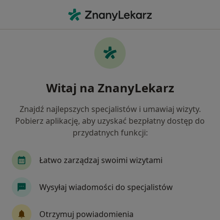
Me
Fizjoterapia • Proszowice, małopolskie
Filtry
• 1
Mapa
Fizjoterapia placówki w Proszowicach
Witaj na ZnanyLekarz
Jak działają wyniki wyszukiwania
Znajdź najlepszych specjalistów i umawiaj wizyty.
Dostępni specjaliści
Pobierz aplikację, aby uzyskać bezpłatny dostęp do
przydatnych funkcji:
Specjaliści znajdują się poza Proszowice,
małopolskie, w obszarach bliskich Twojemu
Łatwo zarządzaj swoimi wizytami
wyszukiwaniu.
Wysyłaj wiadomości do specjalistów
Otrzymuj powiadomienia