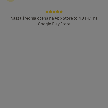
Nasza średnia ocena na App Store to 4.9 i 4.1 na
Bezpieczne płatności
Google Play Store
FizjoStyl - Fizjoterapia Osteopatia Masaż
Fizjoterapia, Fizjoterapia dziecięca, Osteopatia
153 opinie
Adres 1
Adres 2
Wicherkiewicza 23/K, Kraków
•
Mapa
Bezpłatna konsultacja
Pokaż więcej usług
mgr Karolina Rado
mgr Kamil Zaręba
mgr Konrad