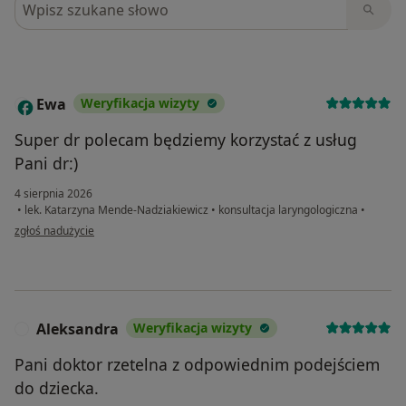
Ewa
Weryfikacja wizyty
E
Super dr polecam będziemy korzystać z usług
Pani dr:)
4 sierpnia 2026
•
lek. Katarzyna Mende-Nadziakiewicz
•
konsultacja laryngologiczna
•
w opinii użytkownika Ewa
zgłoś nadużycie
Aleksandra
Weryfikacja wizyty
A
Pani doktor rzetelna z odpowiednim podejściem
do dziecka.