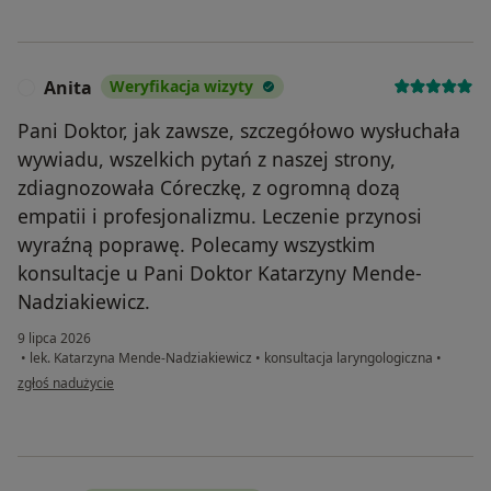
Anita
Weryfikacja wizyty
A
Pani Doktor, jak zawsze, szczegółowo wysłuchała
wywiadu, wszelkich pytań z naszej strony,
zdiagnozowała Córeczkę, z ogromną dozą
empatii i profesjonalizmu. Leczenie przynosi
wyraźną poprawę. Polecamy wszystkim
konsultacje u Pani Doktor Katarzyny Mende-
Nadziakiewicz.
9 lipca 2026
•
lek. Katarzyna Mende-Nadziakiewicz
•
konsultacja laryngologiczna
•
w opinii użytkownika Anita
zgłoś nadużycie