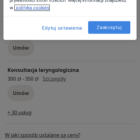
prywatności stron trzecich. Więcej informacji znajdziesz
Umów
w
polityka cookies
Konsultacja fizjoterapeutyczna
Zaakceptuj
Edytuj ustawienia
konsultacja fizjoterapeutyczna
200 zł
Szczegóły
Umów
Konsultacja laryngologiczna
konsultacja laryngologiczna
300 zł - 350 zł
Szczegóły
Umów
+ 30 usług
W jaki sposób ustalane są ceny?