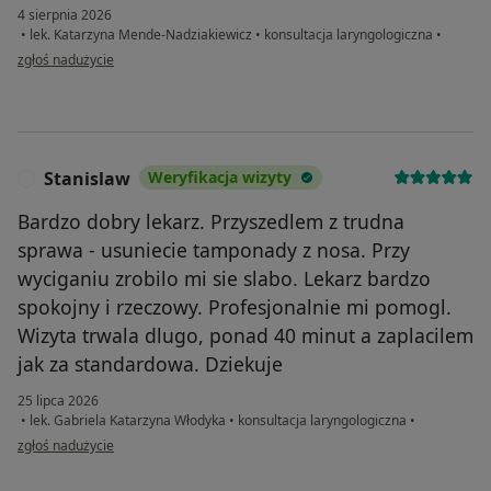
4 sierpnia 2026
•
lek. Katarzyna Mende-Nadziakiewicz
•
konsultacja laryngologiczna
•
w opinii użytkownika Aleksandra
zgłoś nadużycie
Stanislaw
Weryfikacja wizyty
S
Bardzo dobry lekarz. Przyszedlem z trudna
sprawa - usuniecie tamponady z nosa. Przy
wyciganiu zrobilo mi sie slabo. Lekarz bardzo
spokojny i rzeczowy. Profesjonalnie mi pomogl.
Wizyta trwala dlugo, ponad 40 minut a zaplacilem
jak za standardowa. Dziekuje
25 lipca 2026
•
lek. Gabriela Katarzyna Włodyka
•
konsultacja laryngologiczna
•
w opinii użytkownika Stanislaw
zgłoś nadużycie