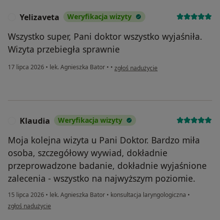
Yelizaveta
Weryfikacja wizyty
Y
Wszystko super, Pani doktor wszystko wyjaśniła.
Wizyta przebiegła sprawnie
w opinii użytkownika Yelizaveta
17 lipca 2026
•
lek. Agnieszka Bator
•
•
zgłoś nadużycie
Klaudia
Weryfikacja wizyty
K
Moja kolejna wizyta u Pani Doktor. Bardzo miła
osoba, szczegółowy wywiad, dokładnie
przeprowadzone badanie, dokładnie wyjaśnione
zalecenia - wszystko na najwyższym poziomie.
15 lipca 2026
•
lek. Agnieszka Bator
•
konsultacja laryngologiczna
•
w opinii użytkownika Klaudia
zgłoś nadużycie