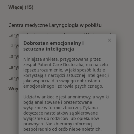
Więcej (15)
Więcej w kategorii: Najczęście leczone choroby
Centra medyczne Laryngologia w pobliżu
Laryngologia centra medyczne w Wadowicach
Dobrostan emocjonalny i
Laryngologia centra medyczne w Olkuszu
sztuczna inteligencja
Laryngologia centra medyczne w Wieliczce
Niniejsza ankieta, przygotowana przez
zespół Patient Care Doctoralia, ma na celu
Laryngologia centra medyczne w Bochni
lepsze zrozumienie, w jaki sposób ludzie
korzystają z narzędzi sztucznej inteligencji
Laryngologia centra medyczne w Brzesku
jako wsparcia dla swojego dobrostanu
emocjonalnego i zdrowia psychicznego.
Więcej (13)
Więcej w kategorii: Centra medyczne Laryngolo
Udział w ankiecie jest anonimowy, a wyniki
będą analizowane i prezentowane
wyłącznie w formie zbiorczej. Pytania
dotyczące nastolatków są skierowane
wyłącznie do rodziców lub opiekunów
prawnych. Nie zbieramy informacji
bezpośrednio od osób niepełnoletnich.