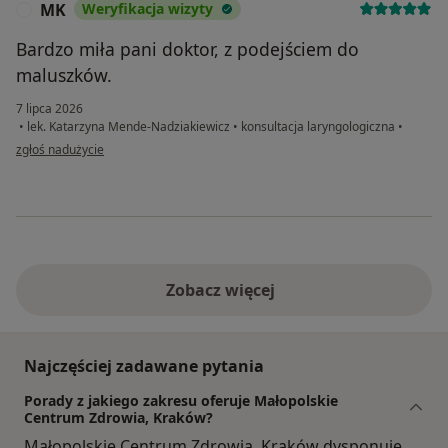
MK
Weryfikacja wizyty
M
Bardzo miła pani doktor, z podejściem do
maluszków.
7 lipca 2026
•
lek. Katarzyna Mende-Nadziakiewicz
•
konsultacja laryngologiczna
•
w opinii użytkownika MK
zgłoś nadużycie
Zobacz więcej
Najczęściej zadawane pytania
Porady z jakiego zakresu oferuje Małopolskie
Centrum Zdrowia, Kraków?
Małopolskie Centrum Zdrowia, Kraków dysponuje