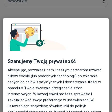
Wszystkie
Fizjoterapia
fizjoterapia
200 zł
Szczegóły
Umów
Inhalacje
Szanujemy Twoją prywatność
inhalacje
450 zł - 600 zł
Szczegóły
Akceptując, pozwalasz nam i naszym partnerom używać
plików cookie (lub podobnych technologii) do zbierania
Umów
danych do celów statystycznych i dostarczania treści w
oparciu o Twoje zwyczaje przeglądania stron
internetowych. W każdej chwili możesz sprawdzić i
Koagulacja naczyń krwionośnych nosa
zaktualizować swoje preferencje w ustawieniach. W
koagulacja naczyń krwionośnych nosa
400 zł
Szczegóły
ustawieniach znajdziesz również linki do polityk