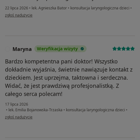
22 lipca 2026
•
lek. Agnieszka Bator
•
konsultacja laryngologiczna dzieci
•
w opinii użytkownika Aneta
zgłoś nadużycie
Maryna
Weryfikacja wizyty
M
Bardzo kompetentna pani doktor! Wszystko
dokładnie wyjaśnia, świetnie nawiązuje kontakt z
dzieckiem. Jest uprzejma, taktowna i serdeczna.
Widać, że jest prawdziwą profesjonalistką. Z
całego serca polecam!
17 lipca 2026
•
lek. Emilia Bojanowska-Trzaska
•
konsultacja laryngologiczna dzieci
•
w opinii użytkownika Maryna
zgłoś nadużycie