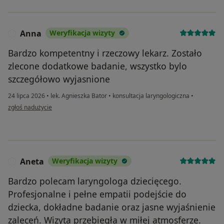
Anna
Weryfikacja wizyty
A
Bardzo kompetentny i rzeczowy lekarz. Zostało
zlecone dodatkowe badanie, wszystko bylo
szczegółowo wyjasnione
24 lipca 2026
•
lek. Agnieszka Bator
•
konsultacja laryngologiczna
•
w opinii użytkownika Anna
zgłoś nadużycie
Aneta
Weryfikacja wizyty
A
Bardzo polecam laryngologa dziecięcego.
Profesjonalne i pełne empatii podejście do
dziecka, dokładne badanie oraz jasne wyjaśnienie
zaleceń. Wizyta przebiegła w miłej atmosferze.