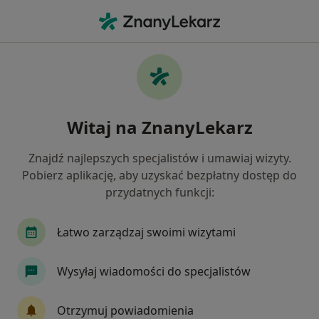
Me
Laryngologia • Tarnowo Podgórne, wielkopolskie
Filtry
• 1
Mapa
Laryngologia placówki w Tarnowie
Witaj na ZnanyLekarz
Podgórnym
Jak działają wyniki wyszukiwania
Znajdź najlepszych specjalistów i umawiaj wizyty.
Pobierz aplikację, aby uzyskać bezpłatny dostęp do
przydatnych funkcji:
Łatwo zarządzaj swoimi wizytami
Wysyłaj wiadomości do specjalistów
BOmedica
Otrzymuj powiadomienia
·
Więcej
Laryngologia, Kardiochirurgia, Kardiologia