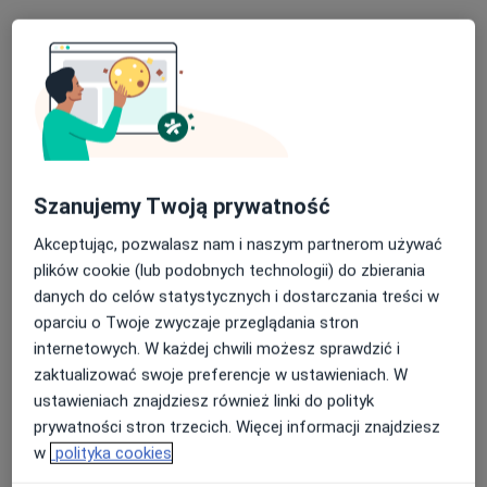
Dostępni specjaliści
Specjaliści znajdują się poza Tarnowo Podgórne,
wielkopolskie, w obszarach bliskich Twojemu
wyszukiwaniu.
Szanujemy Twoją prywatność
Akceptując, pozwalasz nam i naszym partnerom używać
plików cookie (lub podobnych technologii) do zbierania
danych do celów statystycznych i dostarczania treści w
oparciu o Twoje zwyczaje przeglądania stron
internetowych. W każdej chwili możesz sprawdzić i
zaktualizować swoje preferencje w ustawieniach. W
Bezpieczne płatności
ustawieniach znajdziesz również linki do polityk
FLOSMED
prywatności stron trzecich. Więcej informacji znajdziesz
·
Więcej
Laryngologia, Interna, Ginekologia
w
polityka cookies
7396 opinii