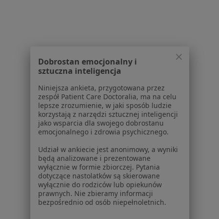
15 opinii
Chojnicka 58, Poznań
•
Mapa
Brak dostępnych specjalistów z wolnymi terminami w tym centrum medycznym.
Pokaż profil
Dobrostan emocjonalny i
sztuczna inteligencja
Niniejsza ankieta, przygotowana przez
zespół Patient Care Doctoralia, ma na celu
lepsze zrozumienie, w jaki sposób ludzie
korzystają z narzędzi sztucznej inteligencji
jako wsparcia dla swojego dobrostanu
emocjonalnego i zdrowia psychicznego.
Udział w ankiecie jest anonimowy, a wyniki
będą analizowane i prezentowane
wyłącznie w formie zbiorczej. Pytania
Poznańskie Centrum Zdrowia
dotyczące nastolatków są skierowane
·
Więcej
wyłącznie do rodziców lub opiekunów
Laryngologia, Interna, Kardiologia
prawnych. Nie zbieramy informacji
9 opinii
bezpośrednio od osób niepełnoletnich.
Sportowa 1, Tarnowo Podgórne
•
Mapa