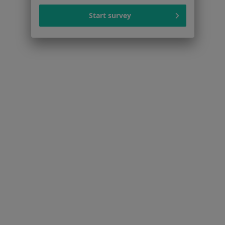
Brak dostępnych specjalistów z wolnymi terminami w tym centrum medycznym.
Start survey
Pokaż profil
Strona Główna
Placówki
Laryngologia
Zmień miasto
Tarnowo Podgórne
Zmień miasto
Serwis
Regulamin
Polityka prywatności pacjentów
Polityka prywatności profesjonalistów