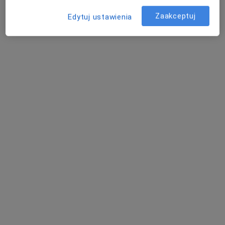
Adres 1
Adres 2
Adres 3
Zaakceptuj
Edytuj ustawienia
Barwicka 14a, Poznań
•
Mapa
Konsultacja laryngologiczna
300 zł
dr n. med. Grzegorz
Kwiatek
laryngolog
Brak dostępnych specjalistów z wolnymi terminami w tym centrum medycznym.
Pokaż profil