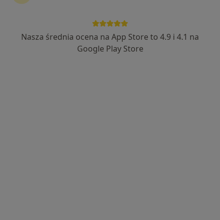
2372 opinie
Rynkowa 5, Przeźmierowo
•
Mapa
Nasza średnia ocena na App Store to 4.9 i 4.1 na
Konsultacja laryngologiczna
od 280 zł
Google Play Store
Brak dostępnych specjalistów z wolnymi terminami w tym centrum medycznym.
Pokaż profil
Klinika Miodowa
·
Laryngologia, Chirurgia stomatologiczna, Dermatologia