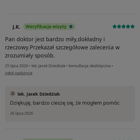
J.K.
Weryfikacja wizyty
J
Pan doktor jest bardzo miły,dokładny i
rzeczowy.Przekazał szczegółowe zalecenia w
zrozumiały sposób.
25 lipca 2026
•
lek. Jacek Dziedziak
•
konsultacja okulistyczna
•
w opinii użytkownika J.K.
zgłoś nadużycie
lek. Jacek Dziedziak
Dziękuję, bardzo cieszę się, że mogłem pomóc
26 lipca 2026