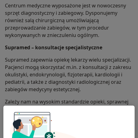
Centrum medyczne wyposażone jest w nowoczesny
sprzęt diagnostyczny i zabiegowy. Dysponujemy
również salą chirurgiczną umożliwiającą
przeprowadzanie zabiegów, w tym procedur
wykonywanych w znieczuleniu ogólnym.
Supramed – konsultacje specjalistyczne
Supramed zapewnia opiekę lekarzy wielu specjalizacji.
Pacjenci mogą skorzystać m.in. z konsultacji z zakresu
okulistyki, endokrynologii, fizjoterapii, kardiologii i
pediatrii, a także z diagnostyki radiologicznej oraz
zabiegów medycyny estetycznej.
Zależy nam na wysokim standardzie opieki, sprawnej
diagnostyce oraz dobrej współpracy pomiędzy
specjalistami. Dzięki połączeniu Supradent i Supramed
możemy zapewnić pacjentom szeroki zakres usług
medycznych i stomatologicznych w jednym miejscu.