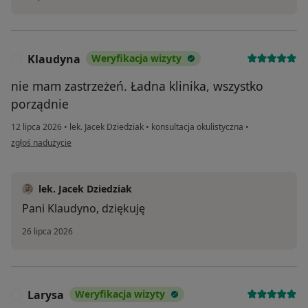
Klaudyna
Weryfikacja wizyty
K
nie mam zastrzeżeń. Ładna klinika, wszystko
porządnie
12 lipca 2026
•
lek. Jacek Dziedziak
•
konsultacja okulistyczna
•
w opinii użytkownika Klaudyna
zgłoś nadużycie
lek. Jacek Dziedziak
Pani Klaudyno, dziękuję
26 lipca 2026
Larysa
Weryfikacja wizyty
L