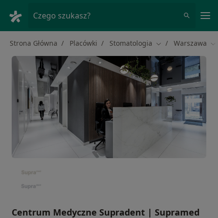
Me
Czego szukasz?
Strona Główna
Placówki
Stomatologia
Warszawa
Zmień miasto
Zm
Centrum Medyczne Supradent | Supramed