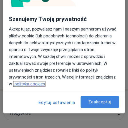
Naszym priorytetem jest zdrowie, bezpieczeństwo i
komfort pacjentów na każdym etapie diagnostyki i
leczenia.
Szanujemy Twoją prywatność
Akceptując, pozwalasz nam i naszym partnerom używać
O nas
więcej
plików cookie (lub podobnych technologii) do zbierania
Nasze specjalizacje
Pokaż wszystkie
danych do celów statystycznych i dostarczania treści w
oparciu o Twoje zwyczaje przeglądania stron
Stomatologia
Chirurgia
Kardiolog
internetowych. W każdej chwili możesz sprawdzić i
zaktualizować swoje preferencje w ustawieniach. W
ustawieniach znajdziesz również linki do polityk
Zobacz więcej
prywatności stron trzecich. Więcej informacji znajdziesz
w
polityka cookies
Usługi
Zaakceptuj
Edytuj ustawienia
Wszystkie