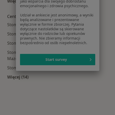
Więcej (15)
jako wsparcia dla swojego dobrostanu
emocjonalnego i zdrowia psychicznego.
Więcej w kategorii: Najczęście leczone choroby
Udział w ankiecie jest anonimowy, a wyniki
Centra medyczne Stomatologia w pobliżu
będą analizowane i prezentowane
wyłącznie w formie zbiorczej. Pytania
Stomatologia centra medyczne w Piasecznie
dotyczące nastolatków są skierowane
wyłącznie do rodziców lub opiekunów
Stomatologia centra medyczne w Legionowie
prawnych. Nie zbieramy informacji
bezpośrednio od osób niepełnoletnich.
Stomatologia centra medyczne w Pruszkowie
Stomatologia centra medyczne w Mińsku
Mazowieckim
Start survey
Stomatologia centra medyczne w Markach
Więcej (14)
Więcej w kategorii: Centra medyczne Stomatolo