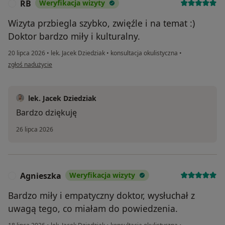
RB
Weryfikacja wizyty
R
Wizyta przbiegla szybko, zwięźle i na temat :)
Doktor bardzo miły i kulturalny.
20 lipca 2026
•
lek. Jacek Dziedziak
•
konsultacja okulistyczna
•
w opinii użytkownika RB
zgłoś nadużycie
lek. Jacek Dziedziak
Bardzo dziękuję
26 lipca 2026
Agnieszka
Weryfikacja wizyty
A
Bardzo miły i empatyczny doktor, wysłuchał z
uwagą tego, co miałam do powiedzenia.