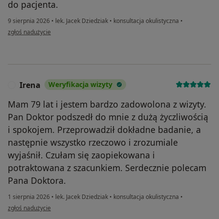
do pacjenta.
9 sierpnia 2026
•
lek. Jacek Dziedziak
•
konsultacja okulistyczna
•
w opinii użytkownika Karolina
zgłoś nadużycie
Irena
Weryfikacja wizyty
I
Mam 79 lat i jestem bardzo zadowolona z wizyty.
Pan Doktor podszedł do mnie z dużą życzliwością
i spokojem. Przeprowadził dokładne badanie, a
następnie wszystko rzeczowo i zrozumiale
wyjaśnił. Czułam się zaopiekowana i
potraktowana z szacunkiem. Serdecznie polecam
Pana Doktora.
1 sierpnia 2026
•
lek. Jacek Dziedziak
•
konsultacja okulistyczna
•
w opinii użytkownika Irena
zgłoś nadużycie