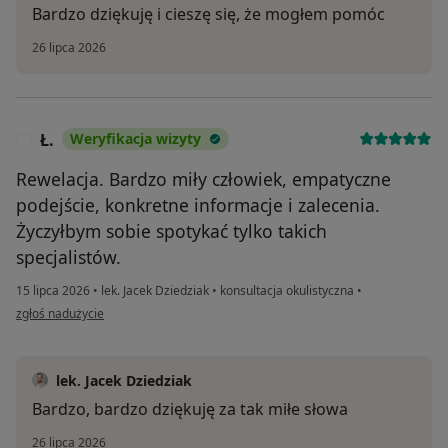
Bardzo dziękuję i cieszę się, że mogłem pomóc
26 lipca 2026
Ł.
Weryfikacja wizyty
Ł
Rewelacja. Bardzo miły człowiek, empatyczne
podejście, konkretne informacje i zalecenia.
Życzyłbym sobie spotykać tylko takich
specjalistów.
15 lipca 2026
•
lek. Jacek Dziedziak
•
konsultacja okulistyczna
•
w opinii użytkownika Ł.
zgłoś nadużycie
lek. Jacek Dziedziak
Bardzo, bardzo dziękuję za tak miłe słowa
26 lipca 2026