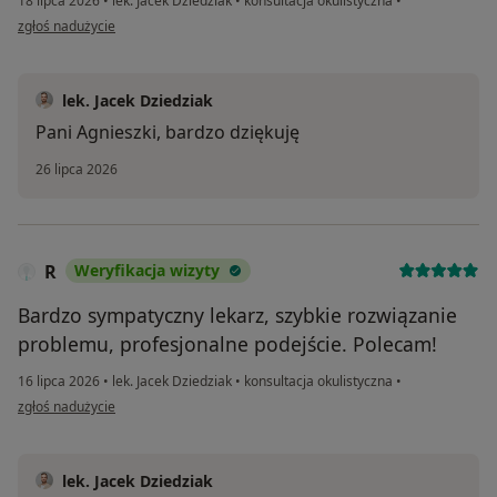
18 lipca 2026
•
lek. Jacek Dziedziak
•
konsultacja okulistyczna
•
w opinii użytkownika Agnieszka
zgłoś nadużycie
lek. Jacek Dziedziak
Pani Agnieszki, bardzo dziękuję
26 lipca 2026
R
Weryfikacja wizyty
Bardzo sympatyczny lekarz, szybkie rozwiązanie
problemu, profesjonalne podejście. Polecam!
16 lipca 2026
•
lek. Jacek Dziedziak
•
konsultacja okulistyczna
•
w opinii użytkownika R
zgłoś nadużycie
lek. Jacek Dziedziak